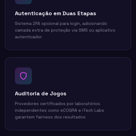
Autenticação em Duas Etapas
Sistema 2FA opcional para login, adicionando
camada extra de proteção via SMS ou aplicativo
autenticador
Auditoria de Jogos
Provedores certificados por laboratórios
independentes como eCOGRA e iTech Labs
garantem fairness dos resultados