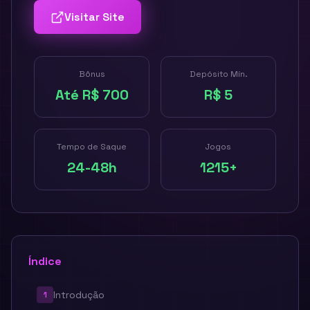
Visitar Site
Bônus
Depósito Mín.
Até R$ 700
R$ 5
Tempo de Saque
Jogos
24-48h
1215+
Índice
Introdução
1