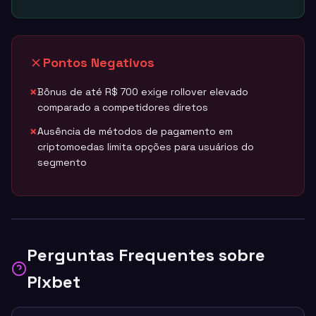
Pontos Negativos
Bônus de até R$ 700 exige rollover elevado
comparado a competidores diretos
Ausência de métodos de pagamento em
criptomoedas limita opções para usuários do
segmento
Perguntas Frequentes sobre
Pixbet