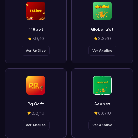
116bet
Global Bet
7.9/10
8.8/10
Ver Análise
Ver Análise
Pg Soft
Aaabet
8.8/10
8.8/10
Ver Análise
Ver Análise