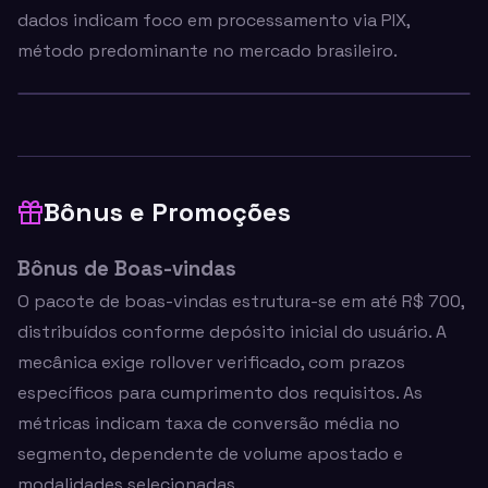
dados indicam foco em processamento via PIX,
método predominante no mercado brasileiro.
Bônus e Promoções
Bônus de Boas-vindas
O pacote de boas-vindas estrutura-se em até R$ 700,
distribuídos conforme depósito inicial do usuário. A
mecânica exige rollover verificado, com prazos
específicos para cumprimento dos requisitos. As
métricas indicam taxa de conversão média no
segmento, dependente de volume apostado e
modalidades selecionadas.