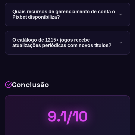
Quais recursos de gerenciamento de conta o
Pixbet disponibiliza?
O catálogo de 1215+ jogos recebe
atualizações periódicas com novos títulos?
Conclusão
9.1/10