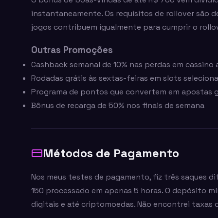
instantaneamente. Os requisitos de rollover são 
jogos contribuem igualmente para cumprir o rollov
Outras Promoções
Cashback semanal de 10% nas perdas em cassino 
Rodadas grátis às sextas-feiras em slots selecion
Programa de pontos que convertem em apostas g
Bônus de recarga de 50% nos finais de semana
Métodos de Pagamento
Nos meus testes de pagamento, fiz três saques dif
150 processado em apenas 5 horas. O depósito mín
digitais e até criptomoedas. Não encontrei taxas 