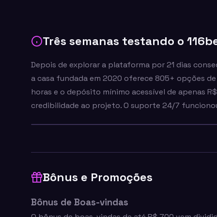
Três semanas testando o 116be
Depois de explorar a plataforma por 21 dias conse
a casa fundada em 2020 oferece 805+ opções de j
horas e o depósito mínimo acessível de apenas R$
credibilidade ao projeto. O suporte 24/7 funcion
Bônus e Promoções
Bônus de Boas-vindas
O bônus de boas-vindas de até R$ 700 vem dividid