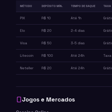
MÉTODO
DEPÓSITO MÍN.
TEMPO DE SAQUE
TAXA
PIX
R$ 10
Até 1h
Gráti
Elo
R$ 20
2-4 dias
Gráti
Visa
R$ 50
3-5 dias
Gráti
Litecoin
R$ 100
Até 24h
Taxa
Neteller
R$ 20
Até 24h
Gráti
Jogos e Mercados