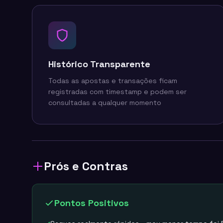
Histórico Transparente
Todas as apostas e transações ficam
registradas com timestamp e podem ser
consultadas a qualquer momento
Prós e Contras
Pontos Positivos