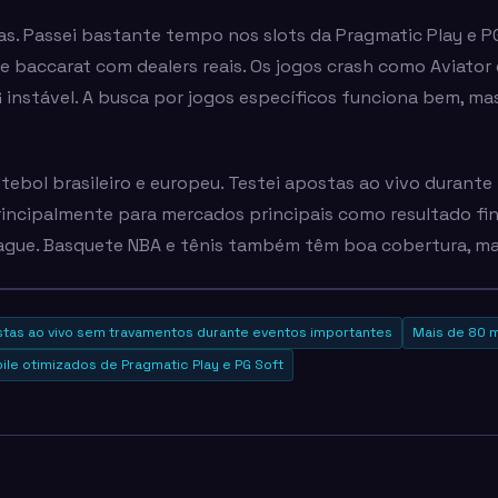
. Passei bastante tempo nos slots da Pragmatic Play e PG
k e baccarat com dealers reais. Os jogos crash como Aviato
instável. A busca por jogos específicos funciona bem, mas 
bol brasileiro e europeu. Testei apostas ao vivo durante t
rincipalmente para mercados principais como resultado fi
gue. Basquete NBA e tênis também têm boa cobertura, mas
tas ao vivo sem travamentos durante eventos importantes
Mais de 80 
ile otimizados de Pragmatic Play e PG Soft