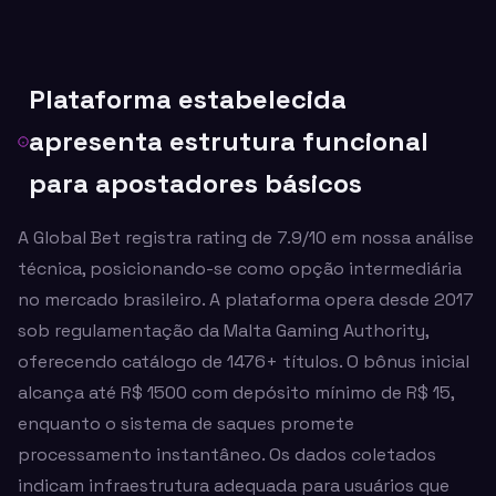
Plataforma estabelecida
apresenta estrutura funcional
para apostadores básicos
A Global Bet registra rating de 7.9/10 em nossa análise
técnica, posicionando-se como opção intermediária
no mercado brasileiro. A plataforma opera desde 2017
sob regulamentação da Malta Gaming Authority,
oferecendo catálogo de 1476+ títulos. O bônus inicial
alcança até R$ 1500 com depósito mínimo de R$ 15,
enquanto o sistema de saques promete
processamento instantâneo. Os dados coletados
indicam infraestrutura adequada para usuários que