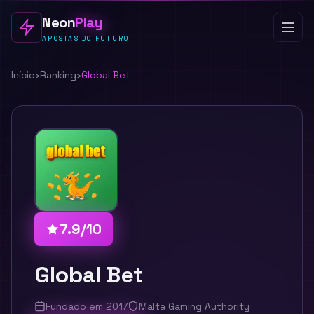
Neon
Play
APOSTAS DO FUTURO
Início
›
Ranking
›
Global Bet
7.9/10
Global Bet
Fundado em 2017
Malta Gaming Authority