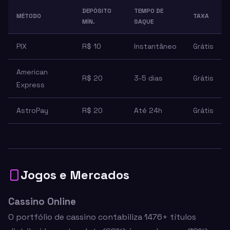
DEPÓSITO
TEMPO DE
MÉTODO
TAXA
MÍN.
SAQUE
PIX
R$ 10
Instantâneo
Grátis
American
R$ 20
3-5 dias
Grátis
Express
AstroPay
R$ 20
Até 24h
Grátis
Jogos e Mercados
Cassino Online
O portfólio de cassino contabiliza 1476+ títulos