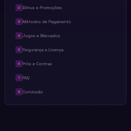
Bônus e Promoções
2
Métodos de Pagamento
3
Jogos e Mercados
4
Segurança e Licença
5
Prós e Contras
6
FAQ
7
Conclusão
8