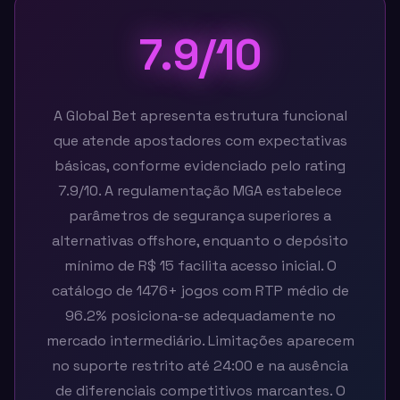
7.9/10
A Global Bet apresenta estrutura funcional
que atende apostadores com expectativas
básicas, conforme evidenciado pelo rating
7.9/10. A regulamentação MGA estabelece
parâmetros de segurança superiores a
alternativas offshore, enquanto o depósito
mínimo de R$ 15 facilita acesso inicial. O
catálogo de 1476+ jogos com RTP médio de
96.2% posiciona-se adequadamente no
mercado intermediário. Limitações aparecem
no suporte restrito até 24:00 e na ausência
de diferenciais competitivos marcantes. O