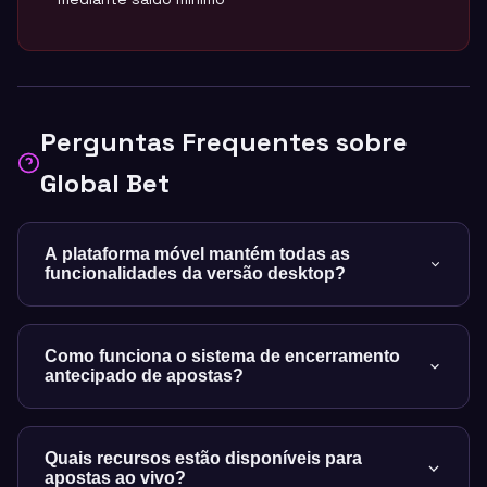
Perguntas Frequentes sobre
Global Bet
A plataforma móvel mantém todas as
funcionalidades da versão desktop?
Como funciona o sistema de encerramento
antecipado de apostas?
Quais recursos estão disponíveis para
apostas ao vivo?