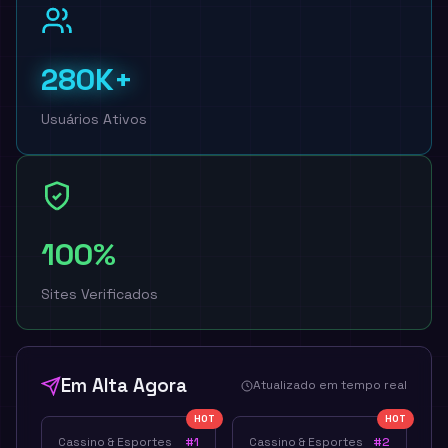
280K+
Usuários Ativos
100%
Sites Verificados
Em Alta Agora
Atualizado em tempo real
HOT
HOT
Cassino & Esportes
#1
Cassino & Esportes
#2