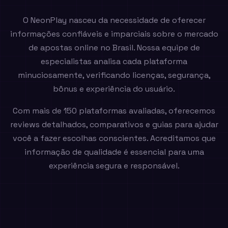
O NeonPlay nasceu da necessidade de oferecer
informações confiáveis e imparciais sobre o mercado
de apostas online no Brasil. Nossa equipe de
especialistas analisa cada plataforma
minuciosamente, verificando licenças, segurança,
bônus e experiência do usuário.
Com mais de 150 plataformas avaliadas, oferecemos
reviews detalhados, comparativos e guias para ajudar
você a fazer escolhas conscientes. Acreditamos que
informação de qualidade é essencial para uma
experiência segura e responsável.