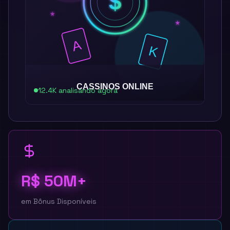
12.4K analisando agora
R$ 50M+
em Bônus Disponíveis