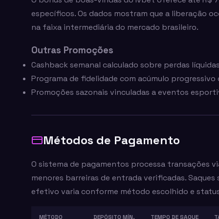
específicos. Os dados mostram que a liberação oc
na faixa intermediária do mercado brasileiro.
Outras Promoções
Cashback semanal calculado sobre perdas líquida
Programa de fidelidade com acúmulo progressivo
Promoções sazonais vinculadas a eventos esporti
Métodos de Pagamento
O sistema de pagamentos processa transações via 
menores barreiras de entrada verificadas. Saques
efetivo varia conforme método escolhido e status 
MÉTODO
DEPÓSITO MÍN.
TEMPO DE SAQUE
T