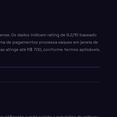
ense. Os dados indicam rating de 9.2/10 baseado
tema de pagamentos processa saques em janela de
as atinge até R$ 700, conforme termos aplicáveis.
lificante e está sujeita a requisitos de rollover