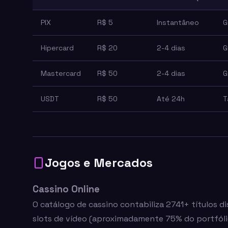
PIX
R$ 5
Instantâneo
G
Hipercard
R$ 20
2-4 dias
G
Mastercard
R$ 50
2-4 dias
G
USDT
R$ 50
Até 24h
T
Jogos e Mercados
Cassino Online
O catálogo de cassino contabiliza 2741+ títulos di
slots de vídeo (aproximadamente 75% do portfólio)