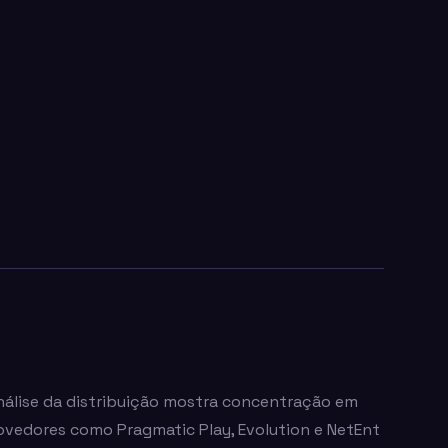
 análise da distribuição mostra concentração em
rovedores como Pragmatic Play, Evolution e NetEnt