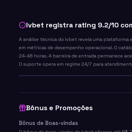
Ivbet registra rating 9.2/10 co
A análise técnica do Ivbet revela uma plataforma
em métricas de desempenho operacional. O catálo
24-48 horas. A barreira de entrada permanece ace
O suporte opera em regime 24/7 para atendiment
Bônus e Promoções
Bônus de Boas-vindas
O bônus de boas-vindas do Ivbet oferece até R$ 70