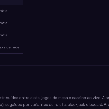
rátis
rátis
rátis
axa de rede
stribuídos entre slots, jogos de mesa e cassino ao vivo. A
, seguidos por variantes de roleta, blackjack e bacará. P