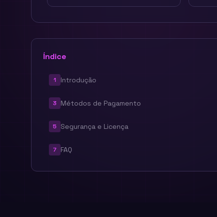
Índice
Introdução
1
Métodos de Pagamento
3
Segurança e Licença
5
FAQ
7