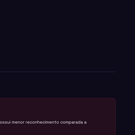
possui menor reconhecimento comparada a