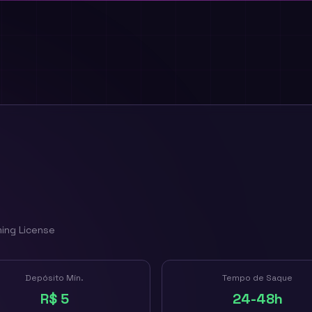
ing License
Depósito Mín.
Tempo de Saque
R$ 5
24-48h