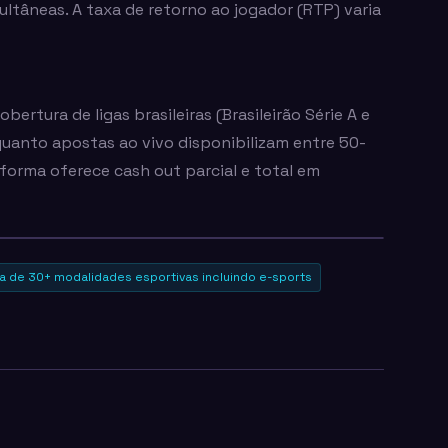
ltâneas. A taxa de retorno ao jogador (RTP) varia
rtura de ligas brasileiras (Brasileirão Série A e
quanto apostas ao vivo disponibilizam entre 50-
aforma oferece cash out parcial e total em
a de 30+ modalidades esportivas incluindo e-sports