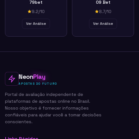
79bet
09 Bet
9.2/10
8.7/10
Ver Análise
Ver Análise
Neon
Play
APOSTAS DO FUTURO
Portal de avaliação independente de
plataformas de apostas online no Brasil.
Nosso objetivo é fornecer informações
confiáveis para ajudar você a tomar decisões
conscientes.
Links Rápidos