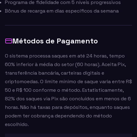
Programa de fidelidade com 5 níveis progressivos
Bônus de recarga em dias específicos da semana
Métodos de Pagamento
O sistema processa saques em até 24 horas, tempo
60% inferior à média do setor (60 horas). Aceita Pix,
transferência bancária, carteiras digitais e
criptomoedas. O limite mínimo de saque varia entre R$
50 e R$ 100 conforme o método. Estatisticamente,
82% dos saques via Pix são concluídos em menos de 6
horas. Não há taxas para depósitos, enquanto saques
podem ter cobrança dependendo do método
escolhido.