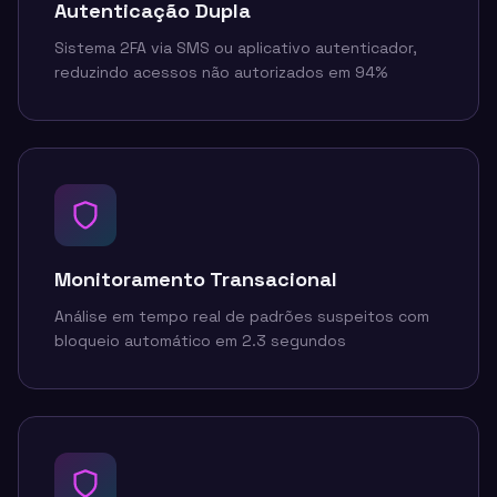
Autenticação Dupla
Sistema 2FA via SMS ou aplicativo autenticador,
reduzindo acessos não autorizados em 94%
Monitoramento Transacional
Análise em tempo real de padrões suspeitos com
bloqueio automático em 2.3 segundos