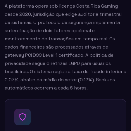
A plataforma opera sob licença Costa Rica Gaming
desde 2020, jurisdição que exige auditoria trimestral
de sistemas. O protocolo de segurança implementa
autenticação de dois fatores opcional e
monitoramento de transações em tempo real. Os
dados financeiros são processados através de
gateway PCI DSS Level 1 certificado. A política de
privacidade segue diretrizes LGPD para usuários
brasileiros. O sistema registra taxa de fraude inferior a
0.03%, abaixo da média do setor (0.12%). Backups
automáticos ocorrem a cada 6 horas.