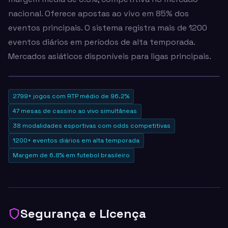
nacional. Oferece apostas ao vivo em 85% dos
eventos principais. O sistema registra mais de 1200
eventos diários em períodos de alta temporada.
Mercados asiáticos disponíveis para ligas principais.
2799+ jogos com RTP médio de 96.2%
47 mesas de cassino ao vivo simultâneas
38 modalidades esportivas com odds competitivas
1200+ eventos diários em alta temporada
Margem de 6.8% em futebol brasileiro
Segurança e Licença