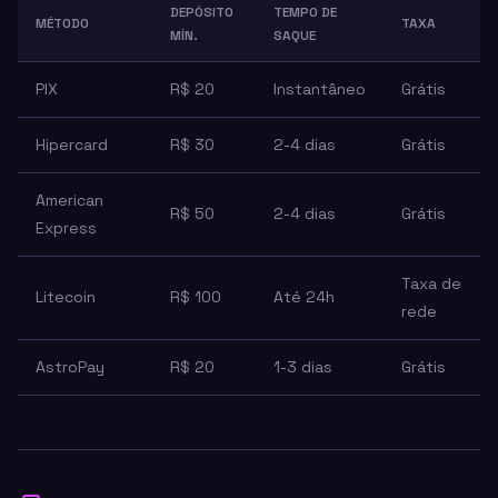
DEPÓSITO
TEMPO DE
MÉTODO
TAXA
MÍN.
SAQUE
PIX
R$ 20
Instantâneo
Grátis
Hipercard
R$ 30
2-4 dias
Grátis
American
R$ 50
2-4 dias
Grátis
Express
Taxa de
Litecoin
R$ 100
Até 24h
rede
AstroPay
R$ 20
1-3 dias
Grátis