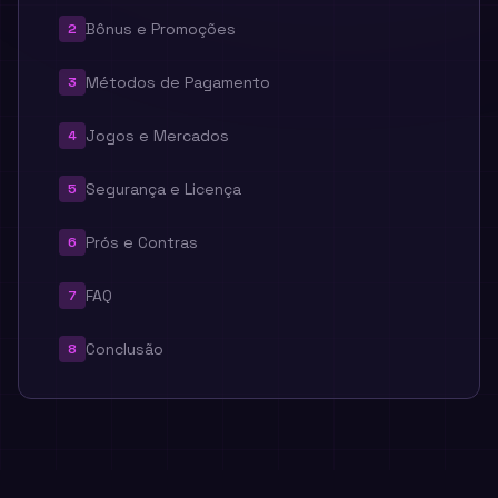
Bônus e Promoções
2
Métodos de Pagamento
3
Jogos e Mercados
4
Segurança e Licença
5
Prós e Contras
6
FAQ
7
Conclusão
8