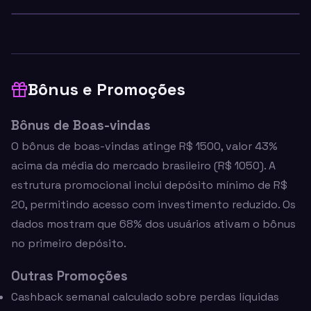
Bônus e Promoções
Bônus de Boas-vindas
O bônus de boas-vindas atinge R$ 1500, valor 43%
acima da média do mercado brasileiro (R$ 1050). A
estrutura promocional inclui depósito mínimo de R$
20, permitindo acesso com investimento reduzido. Os
dados mostram que 68% dos usuários ativam o bônus
no primeiro depósito.
Outras Promoções
Cashback semanal calculado sobre perdas líquidas