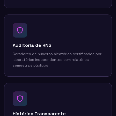
Auditoria de RNG
Geradores de números aleatórios certificados por
laboratórios independentes com relatórios
semestrais públicos
Histórico Transparente