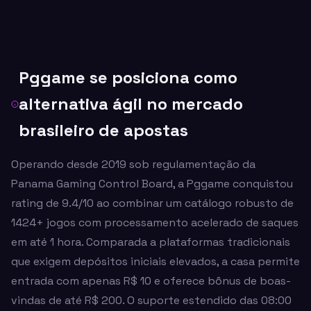
Pggame se posiciona como
alternativa ágil no mercado
brasileiro de apostas
Operando desde 2019 sob regulamentação da
Panama Gaming Control Board, a Pggame conquistou
rating de 9.4/10 ao combinar um catálogo robusto de
1424+ jogos com processamento acelerado de saques
em até 1 hora. Comparada a plataformas tradicionais
que exigem depósitos iniciais elevados, a casa permite
entrada com apenas R$ 10 e oferece bônus de boas-
vindas de até R$ 200. O suporte estendido das 08:00