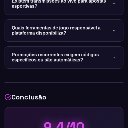
Existem transmissões ao vivo para apostas
esportivas?
Quais ferramentas de jogo responsável a
plataforma disponibiliza?
Promoções recorrentes exigem códigos
específicos ou são automáticas?
Conclusão
9.4/10