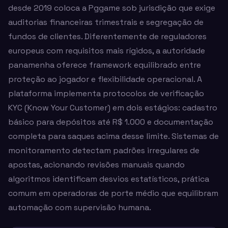
desde 2019 coloca a Pggame sob jurisdição que exige
auditorias financeiras trimestrais e segregação de
fundos de clientes. Diferentemente de reguladores
europeus com requisitos mais rígidos, a autoridade
panamenha oferece framework equilibrado entre
proteção ao jogador e flexibilidade operacional. A
plataforma implementa protocolos de verificação
KYC (Know Your Customer) em dois estágios: cadastro
básico para depósitos até R$ 1.000 e documentação
completa para saques acima desse limite. Sistemas de
monitoramento detectam padrões irregulares de
apostas, acionando revisões manuais quando
algoritmos identificam desvios estatísticos, prática
comum em operadoras de porte médio que equilibram
automação com supervisão humana.