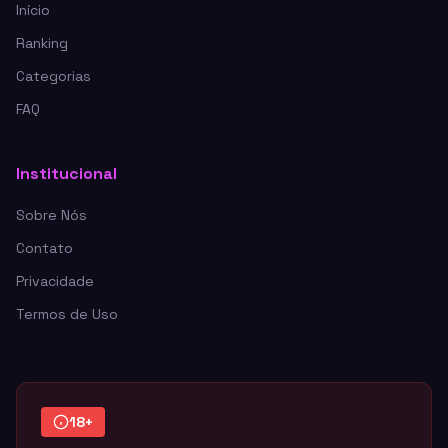
Início
Ranking
Categorias
FAQ
Institucional
Sobre Nós
Contato
Privacidade
Termos de Uso
18+