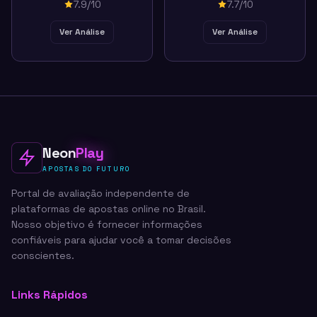
7.9/10
7.7/10
Ver Análise
Ver Análise
Neon
Play
APOSTAS DO FUTURO
Portal de avaliação independente de
plataformas de apostas online no Brasil.
Nosso objetivo é fornecer informações
confiáveis para ajudar você a tomar decisões
conscientes.
Links Rápidos