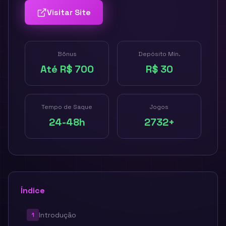
Visitar Site
Bônus
Depósito Mín.
Até R$ 700
R$ 30
Tempo de Saque
Jogos
24-48h
2732+
Índice
Introdução
1