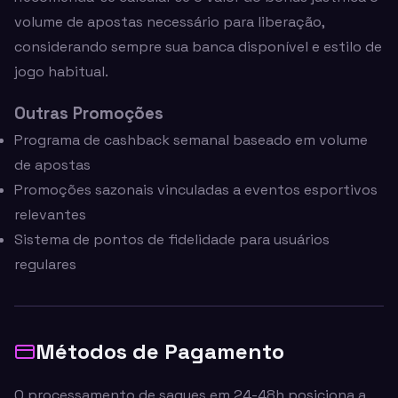
volume de apostas necessário para liberação,
considerando sempre sua banca disponível e estilo de
jogo habitual.
Outras Promoções
Programa de cashback semanal baseado em volume
de apostas
Promoções sazonais vinculadas a eventos esportivos
relevantes
Sistema de pontos de fidelidade para usuários
regulares
Métodos de Pagamento
O processamento de saques em 24-48h posiciona a