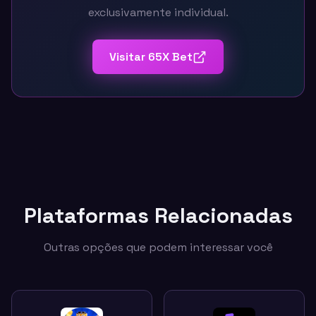
exclusivamente individual.
Visitar 65X Bet
Plataformas Relacionadas
Outras opções que podem interessar você