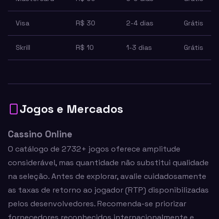
Visa
R$ 30
2-4 dias
Grátis
Skrill
R$ 10
1-3 dias
Grátis
Jogos e Mercados
Cassino Online
O catálogo de 2732+ jogos oferece amplitude
considerável, mas quantidade não substitui qualidade
na seleção. Antes de explorar, avalie cuidadosamente
as taxas de retorno ao jogador (RTP) disponibilizadas
pelos desenvolvedores. Recomenda-se priorizar
fornecedores reconhecidos internacionalmente e