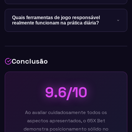
Quais ferramentas de jogo responsável
realmente funcionam na prática diária?
Conclusão
9.6/10
Ao avaliar cuidadosamente todos os
aspectos apresentados, o 65X Bet
demonstra posicionamento sólido no