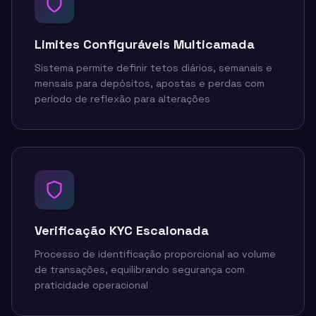
Limites Configuráveis Multicamada
Sistema permite definir tetos diários, semanais e
mensais para depósitos, apostas e perdas com
período de reflexão para alterações
Verificação KYC Escalonada
Processo de identificação proporcional ao volume
de transações, equilibrando segurança com
praticidade operacional