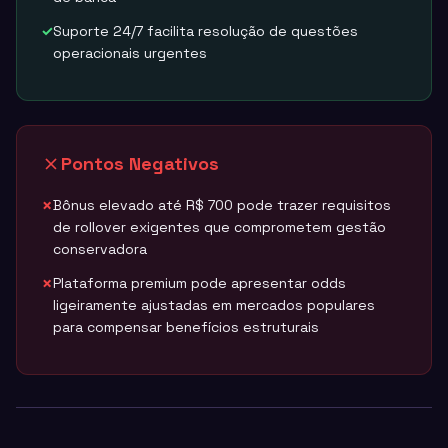
Suporte 24/7 facilita resolução de questões
operacionais urgentes
Pontos Negativos
Bônus elevado até R$ 700 pode trazer requisitos
de rollover exigentes que comprometem gestão
conservadora
Plataforma premium pode apresentar odds
ligeiramente ajustadas em mercados populares
para compensar benefícios estruturais