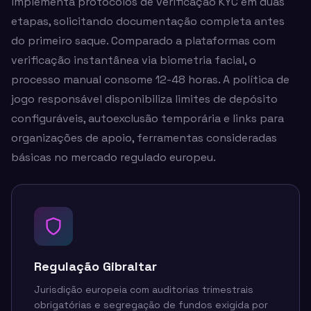
implementa protocolos de verificação KYC em duas
etapas, solicitando documentação completa antes
do primeiro saque. Comparado a plataformas com
verificação instantânea via biometria facial, o
processo manual consome 12-48 horas. A política de
jogo responsável disponibiliza limites de depósito
configuráveis, autoexclusão temporária e links para
organizações de apoio, ferramentas consideradas
básicas no mercado regulado europeu.
Regulação Gibraltar
Jurisdição europeia com auditorias trimestrais
obrigatórias e segregação de fundos exigida por