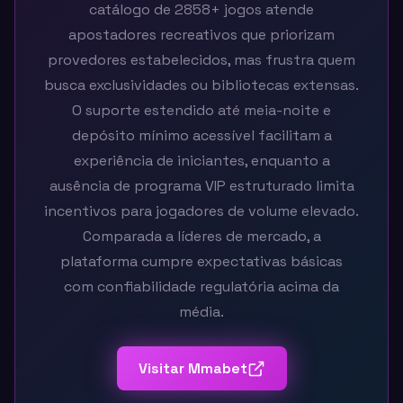
catálogo de 2858+ jogos atende
apostadores recreativos que priorizam
provedores estabelecidos, mas frustra quem
busca exclusividades ou bibliotecas extensas.
O suporte estendido até meia-noite e
depósito mínimo acessível facilitam a
experiência de iniciantes, enquanto a
ausência de programa VIP estruturado limita
incentivos para jogadores de volume elevado.
Comparada a líderes de mercado, a
plataforma cumpre expectativas básicas
com confiabilidade regulatória acima da
média.
Visitar Mmabet