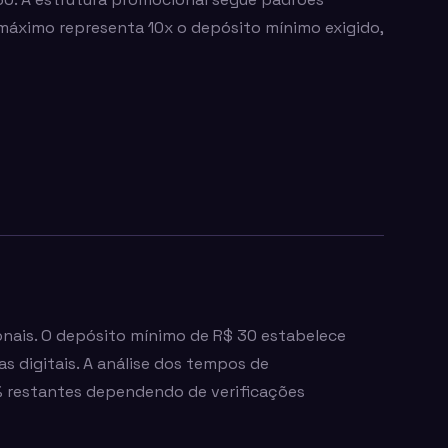
 máximo representa 10x o depósito mínimo exigido,
nais. O depósito mínimo de R$ 30 estabelece
as digitais. A análise dos tempos de
% restantes dependendo de verificações