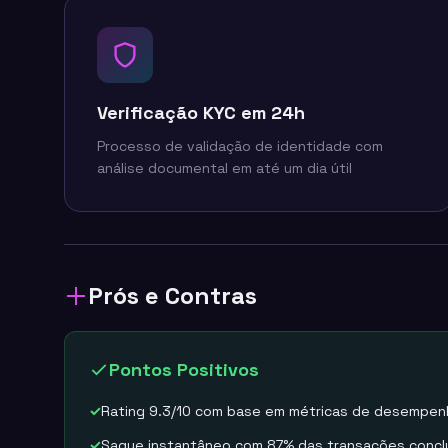
Verificação KYC em 24h
Processo de validação de identidade com
análise documental em até um dia útil
Prós e Contras
Pontos Positivos
Rating 9.3/10 com base em métricas de desempenh
Saque instantâneo com 87% das transações concl