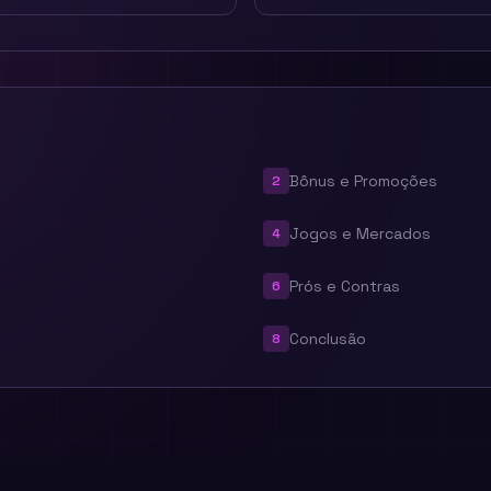
Bônus e Promoções
2
Jogos e Mercados
4
Prós e Contras
6
Conclusão
8