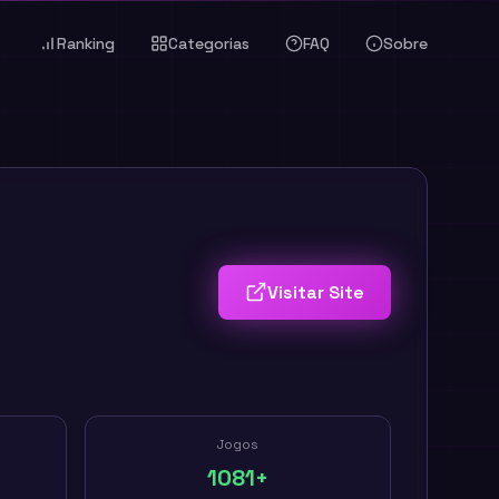
Ranking
Categorias
FAQ
Sobre
Visitar Site
Jogos
1081+