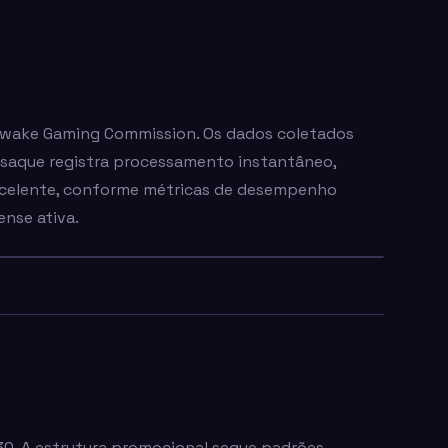
nawake Gaming Commission. Os dados coletados
 saque registra processamento instantâneo,
 excelente, conforme métricas de desempenho
nse ativa.
30. A estrutura promocional segue padrões