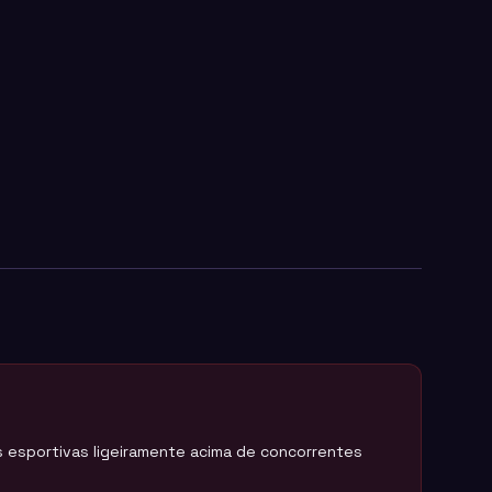
 esportivas ligeiramente acima de concorrentes