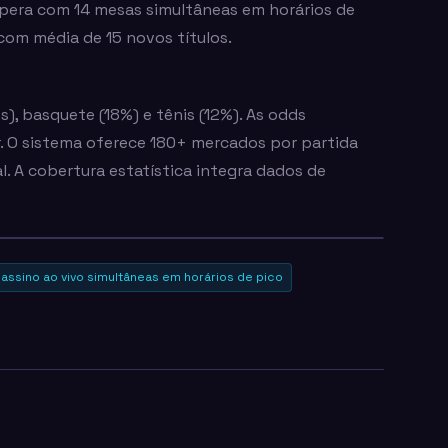
opera com 14 mesas simultâneas em horários de
com média de 15 novos títulos.
, basquete (18%) e tênis (12%). As odds
. O sistema oferece 180+ mercados por partida
. A cobertura estatística integra dados de
assino ao vivo simultâneas em horários de pico