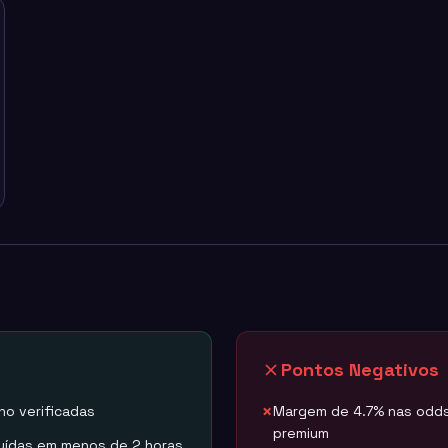
Pontos Negativos
o verificadas
Margem de 4.7% nas odds
premium
uídas em menos de 2 horas