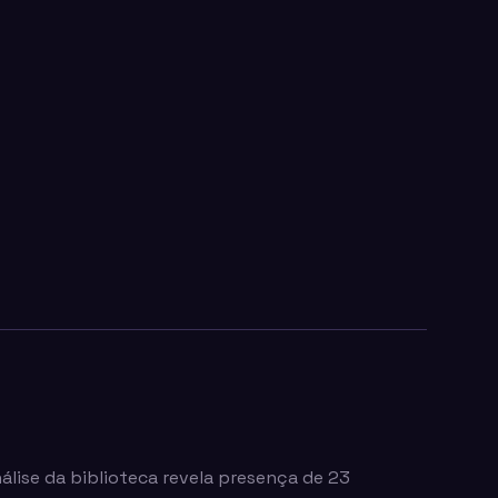
nálise da biblioteca revela presença de 23