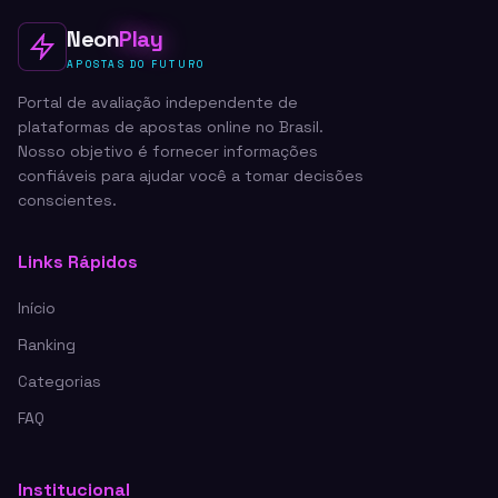
Neon
Play
APOSTAS DO FUTURO
Portal de avaliação independente de
plataformas de apostas online no Brasil.
Nosso objetivo é fornecer informações
confiáveis para ajudar você a tomar decisões
conscientes.
Links Rápidos
Início
Ranking
Categorias
FAQ
Institucional