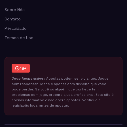
Sobre Nós
Contato
Privacidade
Termos de Uso
18+
Jogo Responsável:
Apostas podem ser viciantes. Jogue
com responsabilidade e apenas com dinheiro que você
pode perder. Se você ou alguém que conhece tem
problemas com jogo, procure ajuda profissional. Este site é
apenas informativo e não opera apostas. Verifique a
legislação local antes de apostar.