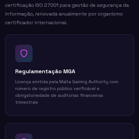
certificação ISO 27001 para gestão de segurança da
informação, renovada anualmente por organismo
certificador internacional.
Regulamentação MGA
Licença emitida pela Malta Gaming Authority com
número de registro público verificável e
obrigatoriedade de auditorias financeiras
trimestrais