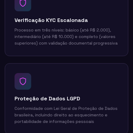
Verificação KYC Escalonada
Processo em três níveis: básico (até R$ 2.000),
intermediário (até R$ 10.000) e completo (valores
superiores) com validação documental progressiva
Proteção de Dados LGPD
Conformidade com Lei Geral de Proteção de Dados
brasileira, incluindo direito ao esquecimento e
portabilidade de informações pessoais