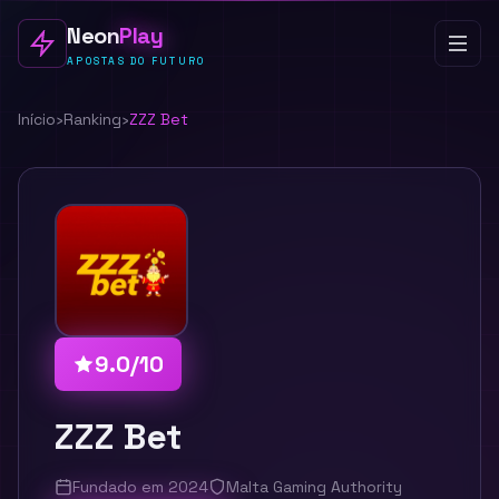
Neon
Play
APOSTAS DO FUTURO
Início
›
Ranking
›
ZZZ Bet
9.0/10
ZZZ Bet
Fundado em 2024
Malta Gaming Authority