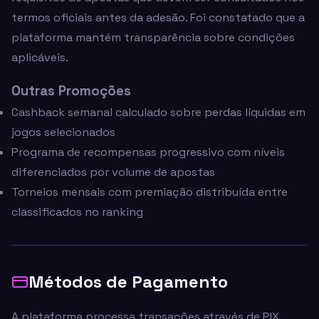
termos oficiais antes da adesão. Foi constatado que a
plataforma mantém transparência sobre condições
aplicáveis.
Outras Promoções
Cashback semanal calculado sobre perdas líquidas em
jogos selecionados
Programa de recompensas progressivo com níveis
diferenciados por volume de apostas
Torneios mensais com premiação distribuída entre
classificados no ranking
Métodos de Pagamento
A plataforma processa transações através de PIX,