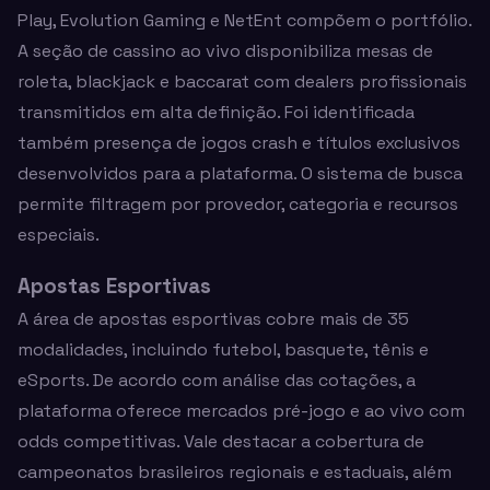
Play, Evolution Gaming e NetEnt compõem o portfólio.
A seção de cassino ao vivo disponibiliza mesas de
roleta, blackjack e baccarat com dealers profissionais
transmitidos em alta definição. Foi identificada
também presença de jogos crash e títulos exclusivos
desenvolvidos para a plataforma. O sistema de busca
permite filtragem por provedor, categoria e recursos
especiais.
Apostas Esportivas
A área de apostas esportivas cobre mais de 35
modalidades, incluindo futebol, basquete, tênis e
eSports. De acordo com análise das cotações, a
plataforma oferece mercados pré-jogo e ao vivo com
odds competitivas. Vale destacar a cobertura de
campeonatos brasileiros regionais e estaduais, além