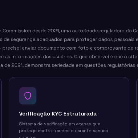
Commission desde 2021, uma autoridade reguladora do Ca
s de segurança adequados para proteger dados pessoais e 
 - precisei enviar documento com foto e comprovante de re
am as informações dos usuários. O que observei é que o sit
ma de 2021, demonstra seriedade em questões regulatória
Verificação KYC Estruturada
Sistema de verificação em etapas que
protege contra fraudes e garante saques
seguros