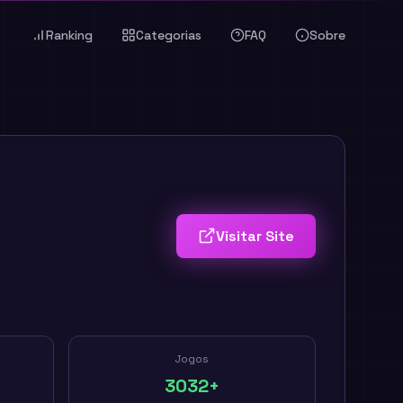
Ranking
Categorias
FAQ
Sobre
Visitar Site
Jogos
3032+