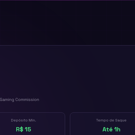
Gaming Commission
Depósito Mín.
Tempo de Saque
R$ 15
Até 1h