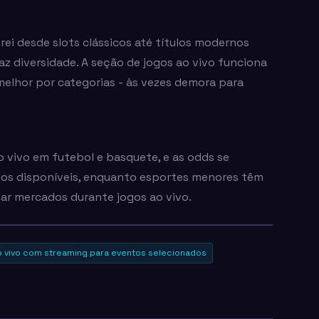
ei desde slots clássicos até títulos modernos
z diversidade. A seção de jogos ao vivo funciona
melhor por categorias - às vezes demora para
o vivo em futebol e basquete, e as odds se
dos disponíveis, enquanto esportes menores têm
nar mercados durante jogos ao vivo.
 vivo com streaming para eventos selecionados