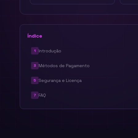
Índice
Introdução
1
Métodos de Pagamento
3
Segurança e Licença
5
FAQ
7