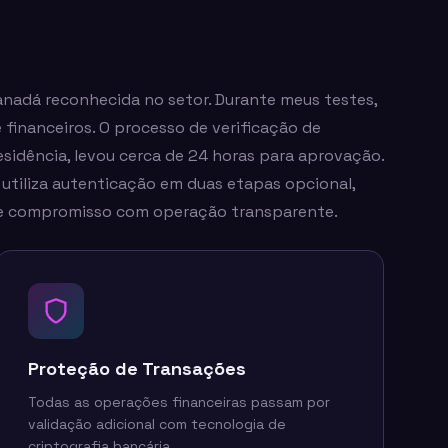
nadá reconhecida no setor. Durante meus testes,
financeiros. O processo de verificação de
sidência, levou cerca de 24 horas para aprovação.
e utiliza autenticação em duas etapas opcional,
s e compromisso com operação transparente.
Proteção de Transações
Todas as operações financeiras passam por
validação adicional com tecnologia de
criptografia bancária