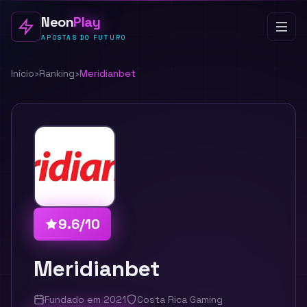
Neon
Play
APOSTAS DO FUTURO
Início
›
Ranking
›
Meridianbet
9.6/10
Meridianbet
Fundado em 2021
Costa Rica Gaming