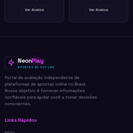
Ver Análise
Ver Análise
Neon
Play
APOSTAS DO FUTURO
Portal de avaliação independente de
plataformas de apostas online no Brasil.
Nosso objetivo é fornecer informações
confiáveis para ajudar você a tomar decisões
conscientes.
Links Rápidos
Início