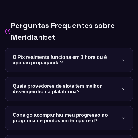
Perguntas Frequentes sobre
Meridianbet
O Pix realmente funciona em 1 hora ou é
apenas propaganda?
Quais provedores de slots têm melhor
desempenho na plataforma?
Consigo acompanhar meu progresso no
programa de pontos em tempo real?