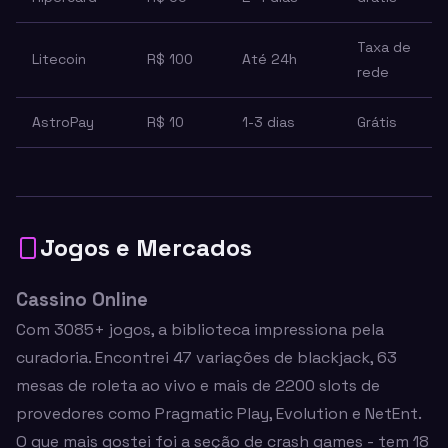
Taxa de
Litecoin
R$ 100
Até 24h
rede
AstroPay
R$ 10
1-3 dias
Grátis
Jogos e Mercados
Cassino Online
Com 3085+ jogos, a biblioteca impressiona pela
curadoria. Encontrei 47 variações de blackjack, 63
mesas de roleta ao vivo e mais de 2200 slots de
provedores como Pragmatic Play, Evolution e NetEnt.
O que mais gostei foi a seção de crash games - tem 18