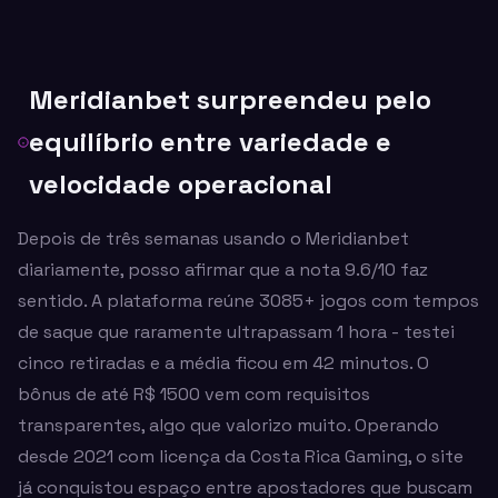
Meridianbet surpreendeu pelo
equilíbrio entre variedade e
velocidade operacional
Depois de três semanas usando o Meridianbet
diariamente, posso afirmar que a nota 9.6/10 faz
sentido. A plataforma reúne 3085+ jogos com tempos
de saque que raramente ultrapassam 1 hora - testei
cinco retiradas e a média ficou em 42 minutos. O
bônus de até R$ 1500 vem com requisitos
transparentes, algo que valorizo muito. Operando
desde 2021 com licença da Costa Rica Gaming, o site
já conquistou espaço entre apostadores que buscam