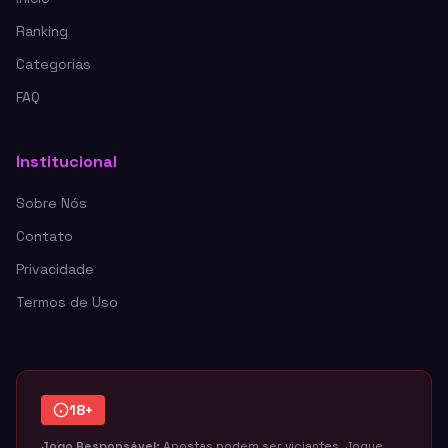
Ranking
Categorias
FAQ
Institucional
Sobre Nós
Contato
Privacidade
Termos de Uso
18+
Jogo Responsável:
Apostas podem ser viciantes. Jogue