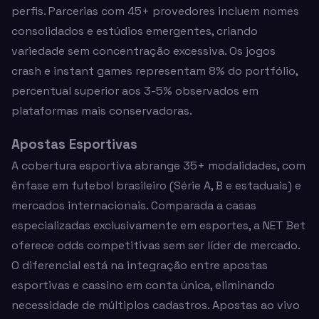
perfis. Parcerias com 45+ provedores incluem nomes
consolidados e estúdios emergentes, criando
variedade sem concentração excessiva. Os jogos
crash e instant games representam 8% do portfólio,
percentual superior aos 3-5% observados em
plataformas mais conservadoras.
Apostas Esportivas
A cobertura esportiva abrange 35+ modalidades, com
ênfase em futebol brasileiro (Série A, B e estaduais) e
mercados internacionais. Comparada a casas
especializadas exclusivamente em esportes, a NET Bet
oferece odds competitivas sem ser líder de mercado.
O diferencial está na integração entre apostas
esportivas e cassino em conta única, eliminando
necessidade de múltiplos cadastros. Apostas ao vivo