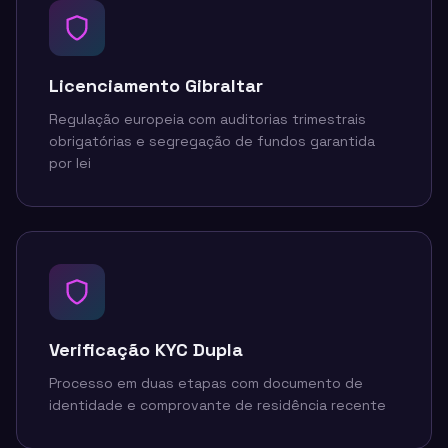
Licenciamento Gibraltar
Regulação europeia com auditorias trimestrais
obrigatórias e segregação de fundos garantida
por lei
Verificação KYC Dupla
Processo em duas etapas com documento de
identidade e comprovante de residência recente