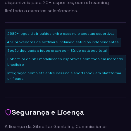
disponíveis para 20+ esportes, com streaming
limitado a eventos selecionados.
2685+ jogos distribuídos entre cassino e apostas esportivas
45+ provedores de software incluindo estúdios independentes
Seção dedicada a jogos crash com 8% do catálogo total
Cobertura de 35+ modalidades esportivas com foco em mercado
brasileiro
Integração completa entre cassino e sportsbook em plataforma
unificada
Segurança e Licença
A licença da Gibraltar Gambling Commissioner