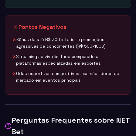
Pontos Negativos
Bônus de até R$ 300 inferior a promoções
agressivas de concorrentes (R$ 500-1000)
Streaming ao vivo limitado comparado a
plataformas especializadas em esportes
Odds esportivas competitivas mas não líderes de
mercado em eventos principais
Perguntas Frequentes sobre NET
Bet