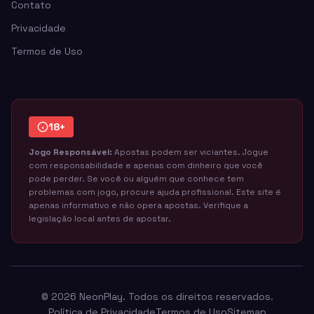
Contato
Privacidade
Termos de Uso
18+
Jogo Responsável:
Apostas podem ser viciantes. Jogue
com responsabilidade e apenas com dinheiro que você
pode perder. Se você ou alguém que conhece tem
problemas com jogo, procure ajuda profissional. Este site é
apenas informativo e não opera apostas. Verifique a
legislação local antes de apostar.
© 2026 NeonPlay. Todos os direitos reservados.
Política de Privacidade
Termos de Uso
Sitemap