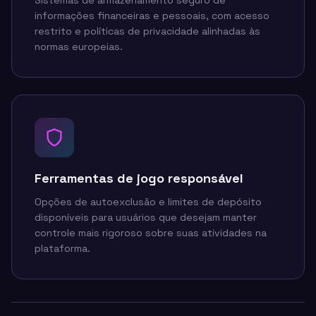
Sistemas de armazenamento seguro de
informações financeiras e pessoais, com acesso
restrito e políticas de privacidade alinhadas às
normas europeias.
Ferramentas de jogo responsável
Opções de autoexclusão e limites de depósito
disponíveis para usuários que desejam manter
controle mais rigoroso sobre suas atividades na
plataforma.