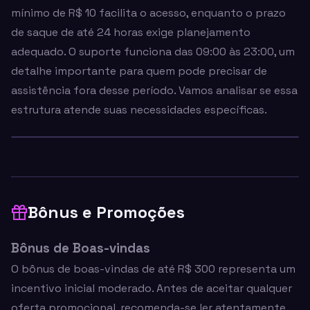
mínimo de R$ 10 facilita o acesso, enquanto o prazo
de saque de até 24 horas exige planejamento
adequado. O suporte funciona das 09:00 às 23:00, um
detalhe importante para quem pode precisar de
assistência fora desse período. Vamos analisar se essa
estrutura atende suas necessidades específicas.
Bônus e Promoções
Bônus de Boas-vindas
O bônus de boas-vindas de até R$ 300 representa um
incentivo inicial moderado. Antes de aceitar qualquer
oferta promocional, recomenda-se ler atentamente