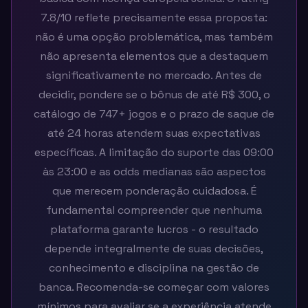
7.8/10 reflete precisamente essa proposta:
não é uma opção problemática, mas também
não apresenta elementos que a destaquem
significativamente no mercado. Antes de
decidir, pondere se o bônus de até R$ 300, o
catálogo de 747+ jogos e o prazo de saque de
até 24 horas atendem suas expectativas
específicas. A limitação do suporte das 09:00
às 23:00 e as odds medianas são aspectos
que merecem ponderação cuidadosa. É
fundamental compreender que nenhuma
plataforma garante lucros - o resultado
depende integralmente de suas decisões,
conhecimento e disciplina na gestão de
banca. Recomenda-se começar com valores
mínimos para avaliar se a experiência atende