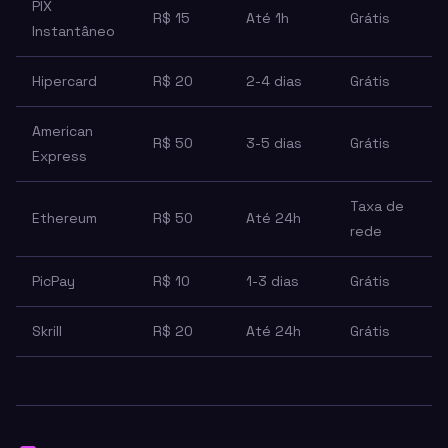
PIX
R$ 15
Até 1h
Grátis
Instantâneo
Hipercard
R$ 20
2-4 dias
Grátis
American
R$ 50
3-5 dias
Grátis
Express
Taxa de
Ethereum
R$ 50
Até 24h
rede
PicPay
R$ 10
1-3 dias
Grátis
Skrill
R$ 20
Até 24h
Grátis