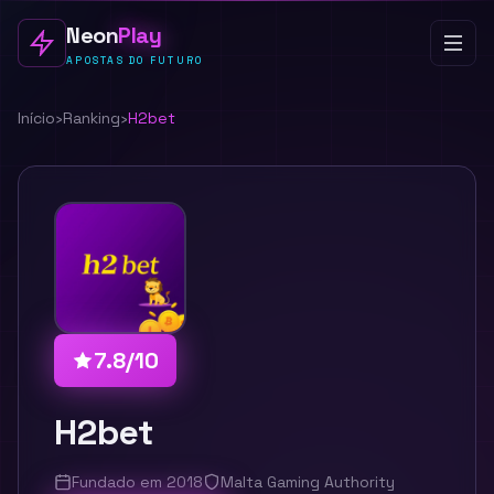
Neon
Play
APOSTAS DO FUTURO
Início
›
Ranking
›
H2bet
7.8/10
H2bet
Fundado em 2018
Malta Gaming Authority