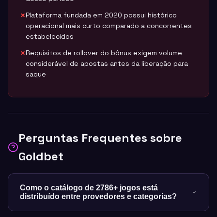
Plataforma fundada em 2020 possui histórico
operacional mais curto comparado a concorrentes
estabelecidos
Requisitos de rollover do bônus exigem volume
considerável de apostas antes da liberação para
saque
Perguntas Frequentes sobre
Goldbet
Como o catálogo de 2786+ jogos está
distribuído entre provedores e categorias?