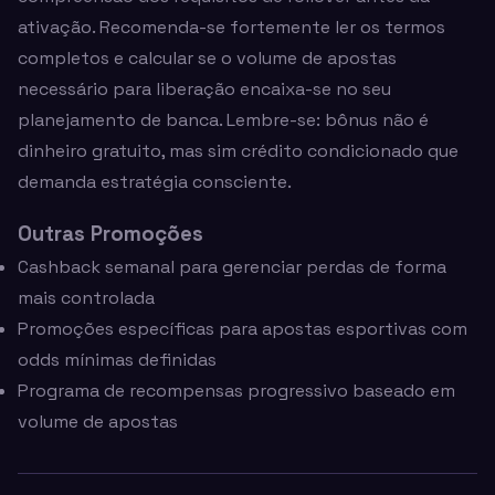
ativação. Recomenda-se fortemente ler os termos
completos e calcular se o volume de apostas
necessário para liberação encaixa-se no seu
planejamento de banca. Lembre-se: bônus não é
dinheiro gratuito, mas sim crédito condicionado que
demanda estratégia consciente.
Outras Promoções
Cashback semanal para gerenciar perdas de forma
mais controlada
Promoções específicas para apostas esportivas com
odds mínimas definidas
Programa de recompensas progressivo baseado em
volume de apostas