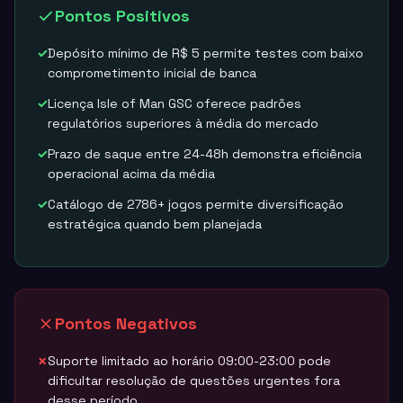
Pontos Positivos
Depósito mínimo de R$ 5 permite testes com baixo
comprometimento inicial de banca
Licença Isle of Man GSC oferece padrões
regulatórios superiores à média do mercado
Prazo de saque entre 24-48h demonstra eficiência
operacional acima da média
Catálogo de 2786+ jogos permite diversificação
estratégica quando bem planejada
Pontos Negativos
Suporte limitado ao horário 09:00-23:00 pode
dificultar resolução de questões urgentes fora
desse período