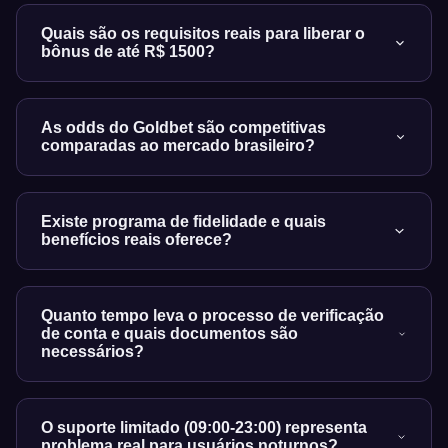
Quais são os requisitos reais para liberar o
bônus de até R$ 1500?
As odds do Goldbet são competitivas
comparadas ao mercado brasileiro?
Existe programa de fidelidade e quais
benefícios reais oferece?
Quanto tempo leva o processo de verificação
de conta e quais documentos são
necessários?
O suporte limitado (09:00-23:00) representa
problema real para usuários noturnos?