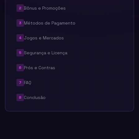
Bônus e Promoções
2
Métodos de Pagamento
3
Jogos e Mercados
4
Segurança e Licença
5
Prós e Contras
6
FAQ
7
Conclusão
8