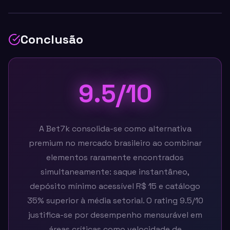
Conclusão
9.5/10
A Bet7k consolida-se como alternativa
premium no mercado brasileiro ao combinar
elementos raramente encontrados
simultaneamente: saque instantâneo,
depósito mínimo acessível R$ 15 e catálogo
35% superior à média setorial. O rating 9.5/10
justifica-se por desempenho mensurável em
áreas críticas como velocidade de