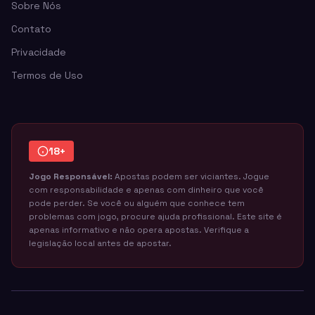
Sobre Nós
Contato
Privacidade
Termos de Uso
18+
Jogo Responsável:
Apostas podem ser viciantes. Jogue
com responsabilidade e apenas com dinheiro que você
pode perder. Se você ou alguém que conhece tem
problemas com jogo, procure ajuda profissional. Este site é
apenas informativo e não opera apostas. Verifique a
legislação local antes de apostar.