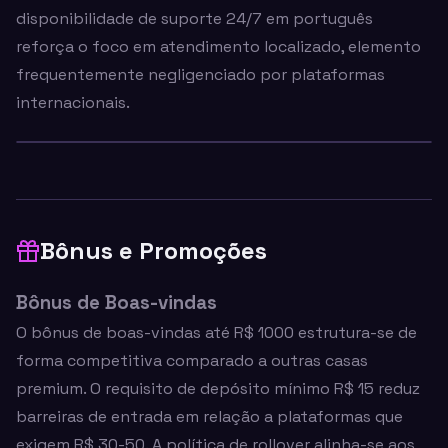
disponibilidade de suporte 24/7 em português
reforça o foco em atendimento localizado, elemento
frequentemente negligenciado por plataformas
internacionais.
Bônus e Promoções
Bônus de Boas-vindas
O bônus de boas-vindas até R$ 1000 estrutura-se de
forma competitiva comparado a outras casas
premium. O requisito de depósito mínimo R$ 15 reduz
barreiras de entrada em relação a plataformas que
exigem R$ 30-50. A política de rollover alinha-se aos