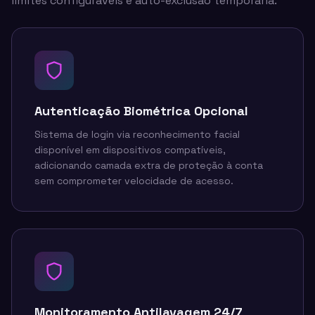
limites configuráveis e auto-exclusão temporária.
Autenticação Biométrica Opcional
Sistema de login via reconhecimento facial
disponível em dispositivos compatíveis,
adicionando camada extra de proteção à conta
sem comprometer velocidade de acesso.
Monitoramento Antilavagem 24/7