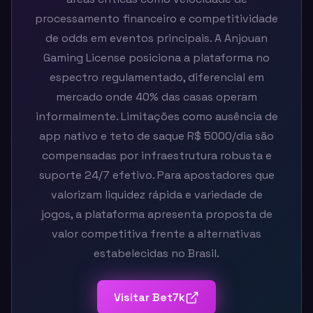
processamento financeiro e competitividade
de odds em eventos principais. A Anjouan
Gaming License posiciona a plataforma no
espectro regulamentado, diferencial em
mercado onde 40% das casas operam
informalmente. Limitações como ausência de
app nativo e teto de saque R$ 5000/dia são
compensadas por infraestrutura robusta e
suporte 24/7 efetivo. Para apostadores que
valorizam liquidez rápida e variedade de
jogos, a plataforma apresenta proposta de
valor competitiva frente a alternativas
estabelecidas no Brasil.
Visitar Bet7k