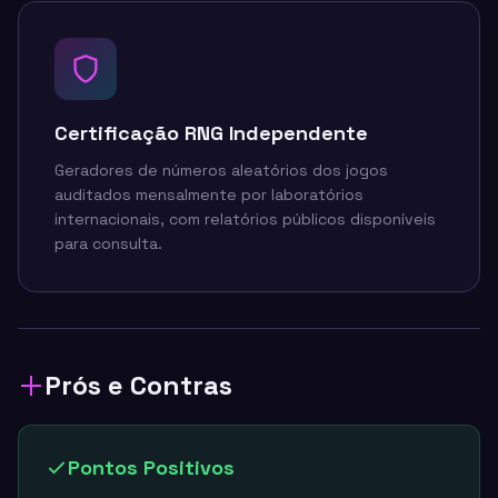
Certificação RNG Independente
Geradores de números aleatórios dos jogos
auditados mensalmente por laboratórios
internacionais, com relatórios públicos disponíveis
para consulta.
Prós e Contras
Pontos Positivos