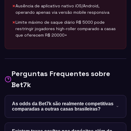
Ausência de aplicativo nativo iOS/Android,
operando apenas via versão mobile responsiva
Limite máximo de saque diário R$ 5000 pode
restringir jogadores high-roller comparado a casas
que oferecem R$ 20000+
Perguntas Frequentes sobre
Bet7k
As odds da Bet7k são realmente competitivas
comparadas a outras casas brasileiras?