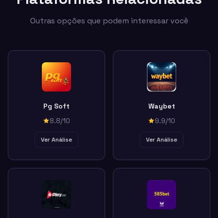
Outras opções que podem interessar você
Pg Soft
Waybet
8.8/10
9.9/10
Ver Análise
Ver Análise