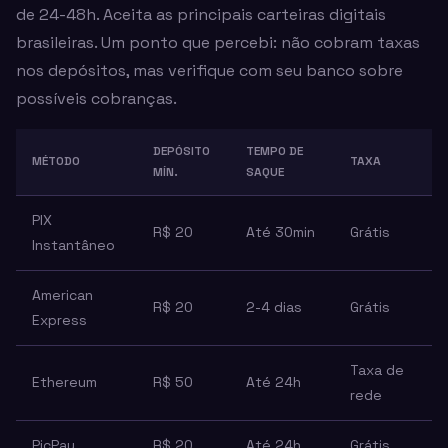
de 24-48h. Aceita as principais carteiras digitais
brasileiras. Um ponto que percebi: não cobram taxas
nos depósitos, mas verifique com seu banco sobre
possíveis cobranças.
DEPÓSITO
TEMPO DE
MÉTODO
TAXA
MÍN.
SAQUE
PIX
R$ 20
Até 30min
Grátis
Instantâneo
American
R$ 20
2-4 dias
Grátis
Express
Taxa de
Ethereum
R$ 50
Até 24h
rede
PicPay
R$ 20
Até 24h
Grátis