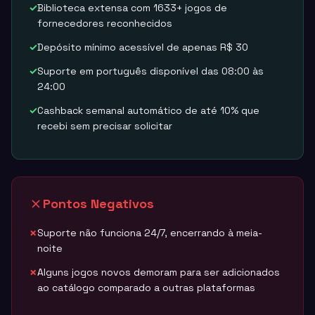
Biblioteca extensa com 1633+ jogos de
fornecedores reconhecidos
Depósito mínimo acessível de apenas R$ 30
Suporte em português disponível das 08:00 às
24:00
Cashback semanal automático de até 10% que
recebi sem precisar solicitar
Pontos Negativos
Suporte não funciona 24/7, encerrando à meia-
noite
Alguns jogos novos demoram para ser adicionados
ao catálogo comparado a outras plataformas