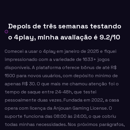
Depois de três semanas testando
o 4play, minha avaliação é 9.2/10
Comecei a usar o 4play em janeiro de 2025 e fiquei
impressionado com a variedade de 1633+ jogos
disponíveis. A plataforma oferece bônus de até R$
1500 para novos usuários, com depósito mínimo de
apenas R$ 30. O que mais me chamou atenção foi o
tempo de saque entre 24-48h, que testei
pessoalmente duas vezes. Fundada em 2022, a casa
opera com licença da Anjouan Gaming License. O
suporte funciona das 08:00 às 24:00, o que cobriu
todas minhas necessidades. Nos próximos parágrafos,