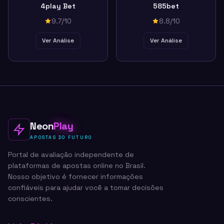
4play Bet
585bet
9.7/10
8.8/10
Ver Análise
Ver Análise
Neon
Play
APOSTAS DO FUTURO
Portal de avaliação independente de
plataformas de apostas online no Brasil.
Nosso objetivo é fornecer informações
confiáveis para ajudar você a tomar decisões
conscientes.