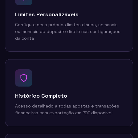
Limites Personalizáveis
Configure seus próprios limites diários, semanais
ou mensais de depósito direto nas configurações
da conta
Histórico Completo
Acesso detalhado a todas apostas e transações
financeiras com exportação em PDF disponível