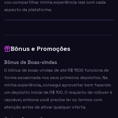
vou compartilhar minha experiência real com cada
aspecto da plataforma.
Bônus e Promoções
Bônus de Boas-vindas
O bônus de boas-vindas de até R$ 1500 funciona de
forma escalonada nos seus primeiros depósitos. Na
minha experiência, consegui aproveitar bem fazendo
um depósito inicial de R$ 100. O requisito de rollover é
razoável, embora você precise ler os termos com
atenção antes de ativar qualquer oferta.