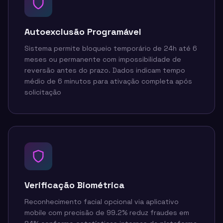
Autoexclusão Programável
Sistema permite bloqueio temporário de 24h até 6
meses ou permanente com impossibilidade de
reversão antes do prazo. Dados indicam tempo
médio de 6 minutos para ativação completa após
solicitação
Verificação Biométrica
Reconhecimento facial opcional via aplicativo
mobile com precisão de 99.2% reduz fraudes em