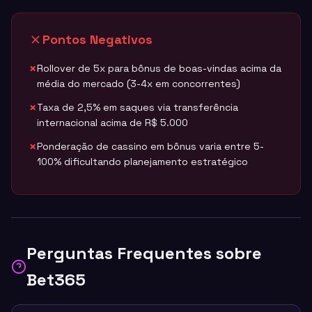
Pontos Negativos
Rollover de 5x para bônus de boas-vindas acima da
média do mercado (3-4x em concorrentes)
Taxa de 2,5% em saques via transferência
internacional acima de R$ 5.000
Ponderação de cassino em bônus varia entre 5-
100% dificultando planejamento estratégico
Perguntas Frequentes sobre
Bet365