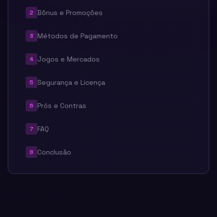
Bônus e Promoções
2
Métodos de Pagamento
3
Jogos e Mercados
4
Segurança e Licença
5
Prós e Contras
6
FAQ
7
Conclusão
8