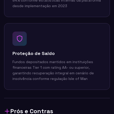
84% conforme estatísticas internas da plataforma
desde implementação em 2023
Proteção de Saldo
Fundos depositados mantidos em instituições
financeiras Tier 1 com rating AA- ou superior,
garantindo recuperação integral em cenário de
insolvência conforme regulação Isle of Man
Prós e Contras