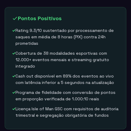
Pontos Positivos
Rating 9.3/10 sustentado por processamento de
saques em média de 8 horas (PIX) contra 24h
prometidas
Cobertura de 38 modalidades esportivas com
12.000+ eventos mensais e streaming gratuito
integrado
Cash out disponível em 89% dos eventos ao vivo
com latência inferior a 5 segundos na atualização
Programa de fidelidade com conversão de pontos
em proporção verificada de 1.000:10 reais
Licença Isle of Man GSC com requisitos de auditoria
trimestral e segregação obrigatória de fundos