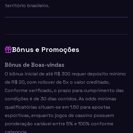
território brasileiro.
Bônus e Promoções
Bônus de Boas-vindas
O bônus inicial de até R$ 300 requer depósito mínimo
de R$ 20, com rollover de 5x o valor creditado.
Conforme verificado, o prazo para cumprimento das
condições é de 30 dias corridos. As odds mínimas
qualificatórias situam-se em 1.50 para apostas
esportivas, enquanto jogos de cassino possuem
ponderação variável entre 5% e 100% conforme
categoria.