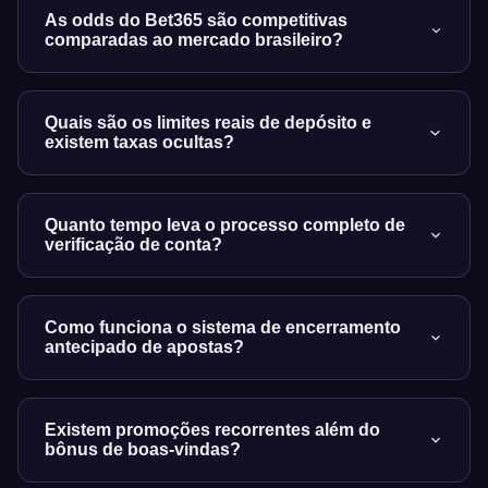
As odds do Bet365 são competitivas
comparadas ao mercado brasileiro?
Quais são os limites reais de depósito e
existem taxas ocultas?
Quanto tempo leva o processo completo de
verificação de conta?
Como funciona o sistema de encerramento
antecipado de apostas?
Existem promoções recorrentes além do
bônus de boas-vindas?