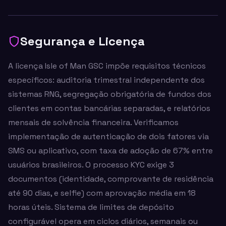
Segurança e Licença
A licença Isle of Man GSC impõe requisitos técnicos
específicos: auditoria trimestral independente dos
sistemas RNG, segregação obrigatória de fundos dos
clientes em contas bancárias separadas, e relatórios
mensais de solvência financeira. Verificamos
implementação de autenticação de dois fatores via
SMS ou aplicativo, com taxa de adoção de 67% entre
usuários brasileiros. O processo KYC exige 3
documentos (identidade, comprovante de residência
até 90 dias, e selfie) com aprovação média em 18
horas úteis. Sistema de limites de depósito
configurável opera em ciclos diários, semanais ou