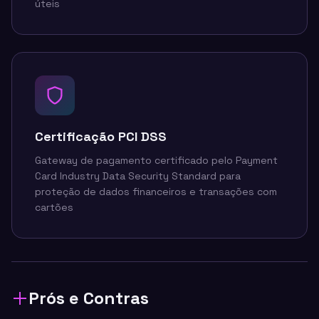
úteis
Certificação PCI DSS
Gateway de pagamento certificado pelo Payment
Card Industry Data Security Standard para
proteção de dados financeiros e transações com
cartões
Prós e Contras