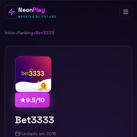
Neon
Play
APOSTAS DO FUTURO
Início
›
Ranking
›
Bet3333
9.5/10
Bet3333
Fundado em 2016