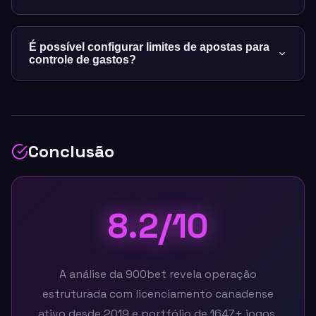
É possível configurar limites de apostas para
controle de gastos?
Conclusão
8.2/10
A análise da 900bet revela operação
estruturada com licenciamento canadense
ativo desde 2019 e portfólio de 1647+ jogos.