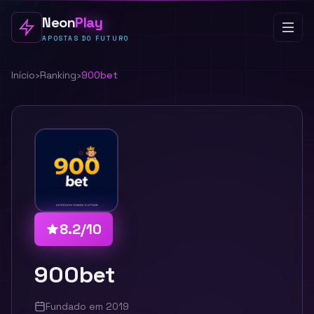
Neon
Play
APOSTAS DO FUTURO
Início
›
Ranking
›
900bet
8.2/10
900bet
Fundado em 2019