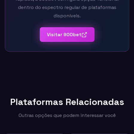
dentro do espectro regular de plataformas
disponíveis.
Visitar 900bet
Plataformas Relacionadas
Outras opções que podem interessar você