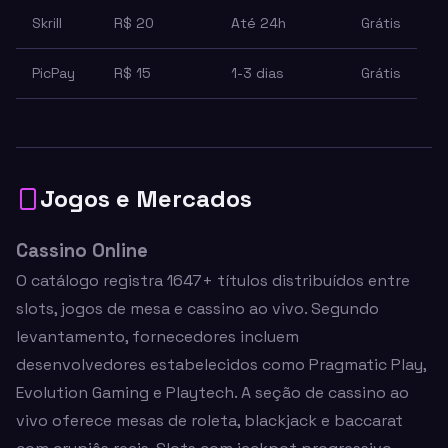
Skrill
R$ 20
Até 24h
Grátis
PicPay
R$ 15
1-3 dias
Grátis
Jogos e Mercados
Cassino Online
O catálogo registra 1647+ títulos distribuídos entre
slots, jogos de mesa e cassino ao vivo. Segundo
levantamento, fornecedores incluem
desenvolvedores estabelecidos como Pragmatic Play,
Evolution Gaming e Playtech. A seção de cassino ao
vivo oferece mesas de roleta, blackjack e baccarat