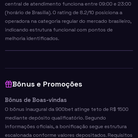
central de atendimento funciona entre 09:00 e 23:00
(horário de Brasília). O rating de 8.2/10 posiciona a
operadora na categoria regular do mercado brasileiro,
indicando estrutura funcional com pontos de
melhoria identificados.
Bônus e Promoções
Bônus de Boas-vindas
O bônus inaugural da 900bet atinge teto de R$ 1500
mediante depósito qualificatório. Segundo
informações oficiais, a bonificação segue estrutura
escalonada conforme valores depositados. Requisitos