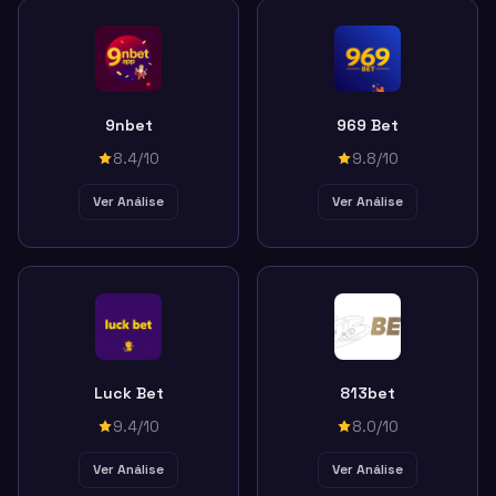
9nbet
969 Bet
8.4/10
9.8/10
Ver Análise
Ver Análise
Luck Bet
813bet
9.4/10
8.0/10
Ver Análise
Ver Análise