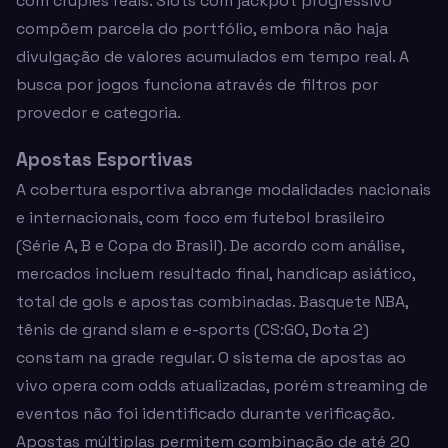
com crupiês reais. Slots com jackpot progressivo
compõem parcela do portfólio, embora não haja
divulgação de valores acumulados em tempo real. A
busca por jogos funciona através de filtros por
provedor e categoria.
Apostas Esportivas
A cobertura esportiva abrange modalidades nacionais
e internacionais, com foco em futebol brasileiro
(Série A, B e Copa do Brasil). De acordo com análise,
mercados incluem resultado final, handicap asiático,
total de gols e apostas combinadas. Basquete NBA,
tênis de grand slam e e-sports (CS:GO, Dota 2)
constam na grade regular. O sistema de apostas ao
vivo opera com odds atualizadas, porém streaming de
eventos não foi identificado durante verificação.
Apostas múltiplas permitem combinação de até 20