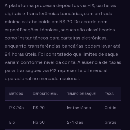
A plataforma processa depósitos via PIX, carteiras
digitais e transferências bancárias, com entrada
mínima estabelecida em R$ 20. De acordo com
especificações técnicas, saques são classificados
como instantâneos para carteiras eletrônicas,
enquanto transferências bancárias podem levar até
24 horas úteis. Foi constatado que limites de saque
variam conforme nível da conta. A ausência de taxas
para transações via PIX representa diferencial
operacional no mercado nacional.
MÉTODO
DEPÓSITO MÍN.
TEMPO DE SAQUE
TAXA
PIX 24h
R$ 20
Instantâneo
Grátis
Elo
R$ 50
2-4 dias
Grátis