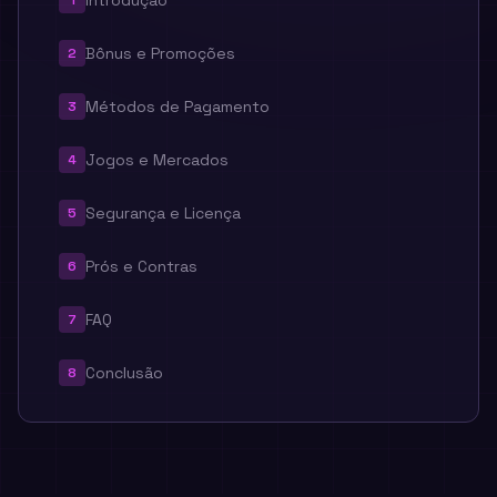
Introdução
Bônus e Promoções
2
Métodos de Pagamento
3
Jogos e Mercados
4
Segurança e Licença
5
Prós e Contras
6
FAQ
7
Conclusão
8