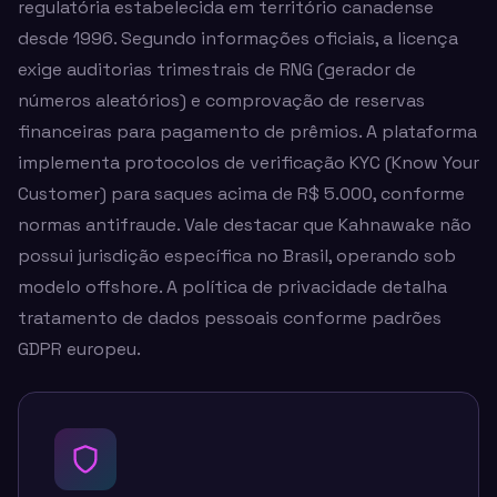
regulatória estabelecida em território canadense
desde 1996. Segundo informações oficiais, a licença
exige auditorias trimestrais de RNG (gerador de
números aleatórios) e comprovação de reservas
financeiras para pagamento de prêmios. A plataforma
implementa protocolos de verificação KYC (Know Your
Customer) para saques acima de R$ 5.000, conforme
normas antifraude. Vale destacar que Kahnawake não
possui jurisdição específica no Brasil, operando sob
modelo offshore. A política de privacidade detalha
tratamento de dados pessoais conforme padrões
GDPR europeu.