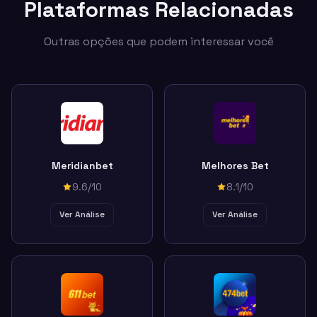
Plataformas Relacionadas
Outras opções que podem interessar você
Meridianbet
Melhores Bet
9.6/10
8.1/10
Ver Análise
Ver Análise