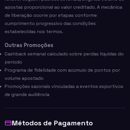
apostas proporcional ao valor creditado. A mecânica
de liberação ocorre por etapas conforme
cumprimento progressivo das condições
estabelecidas nos termos.
Outras Promoções
Cashback semanal calculado sobre perdas líquidas do
período
Programa de fidelidade com acúmulo de pontos por
volume apostado
Promoções sazonais vinculadas a eventos esportivos
de grande audiência
Métodos de Pagamento