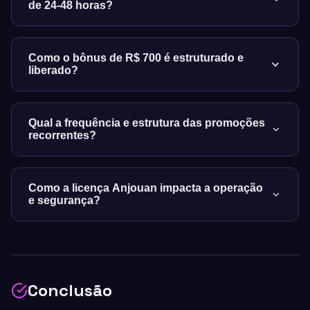
de 24-48 horas?
Como o bônus de R$ 700 é estruturado e
liberado?
Qual a frequência e estrutura das promoções
recorrentes?
Como a licença Anjouan impacta a operação
e segurança?
Conclusão