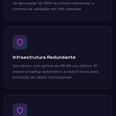
de aprovação de 89% na primeira submissão e
sistema de validação em três camadas
Infraestrutura Redundante
Servidores com uptime de 99.4% nos últimos 12
meses e backup automático a cada 6 horas para
proteção de dados transacionais