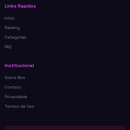
Links Rápidos
Início
Ranking
Categorias
FAQ
Institucional
Sobre Nós
Contato
Privacidade
Termos de Uso