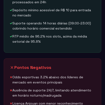
processados em 24h
Depósito mínimo acessível de R$ 10 para entrada
no mercado
Suporte operando 14 horas diárias (09:00-23:00)
cobrindo horário comercial estendido
RTP médio de 96.2% nos slots, acima da média
setorial de 95.8%
Pontos Negativos
Odds esportivas 3.2% abaixo dos líderes de
mercado em eventos principais
Ausência de suporte 24/7, limitando atendimento
em horário noturno/madrugada
Licença Anjouan com menor reconhecimento