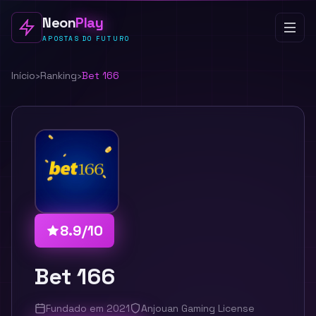
Neon
Play
APOSTAS DO FUTURO
Início
›
Ranking
›
Bet 166
8.9/10
Bet 166
Fundado em 2021
Anjouan Gaming License