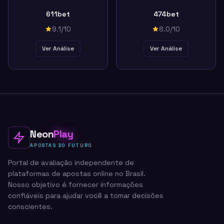
611bet
474bet
9.1/10
8.0/10
Ver Análise
Ver Análise
Neon
Play
APOSTAS DO FUTURO
Portal de avaliação independente de
plataformas de apostas online no Brasil.
Nosso objetivo é fornecer informações
confiáveis para ajudar você a tomar decisões
conscientes.