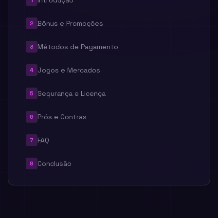
Introdução
Bônus e Promoções
2
Métodos de Pagamento
3
Jogos e Mercados
4
Segurança e Licença
5
Prós e Contras
6
FAQ
7
Conclusão
8