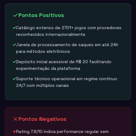
Pontos Positivos
Catálogo extenso de 2701+ jogos com provedores
reconhecidos internacionalmente
Janela de processamento de saques em até 24h
para métodos eletrônicos
Depósito inicial acessível de R$ 20 facilitando
experimentação da plataforma
Suporte técnico operacional em regime contínuo
24/7 com múltiplos canais
Pontos Negativos
Rating 7.8/10 indica performance regular sem