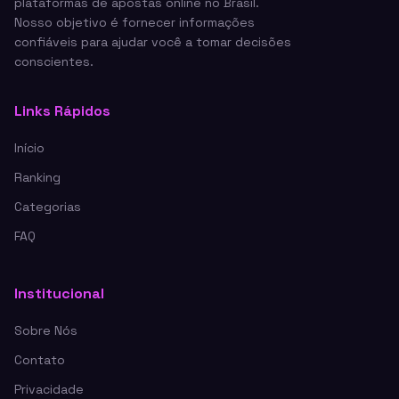
plataformas de apostas online no Brasil.
Nosso objetivo é fornecer informações
confiáveis para ajudar você a tomar decisões
conscientes.
Links Rápidos
Início
Ranking
Categorias
FAQ
Institucional
Sobre Nós
Contato
Privacidade