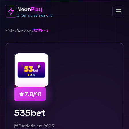
Neon
Play
APOSTAS DO FUTURO
Início
›
Ranking
›
535bet
7.8/10
535bet
Fundado em 2023