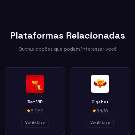
Plataformas Relacionadas
Outras opções que podem interessar você
Bet VIP
Gigabet
8.0/10
8.1/10
Ver Análise
Ver Análise