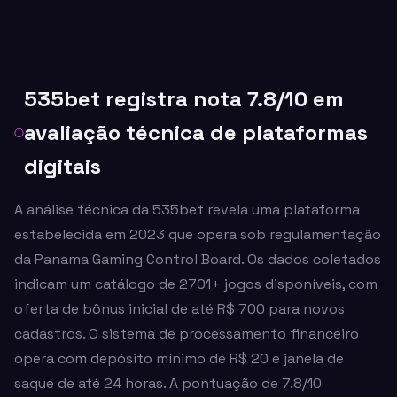
535bet registra nota 7.8/10 em
avaliação técnica de plataformas
digitais
A análise técnica da 535bet revela uma plataforma
estabelecida em 2023 que opera sob regulamentação
da Panama Gaming Control Board. Os dados coletados
indicam um catálogo de 2701+ jogos disponíveis, com
oferta de bônus inicial de até R$ 700 para novos
cadastros. O sistema de processamento financeiro
opera com depósito mínimo de R$ 20 e janela de
saque de até 24 horas. A pontuação de 7.8/10