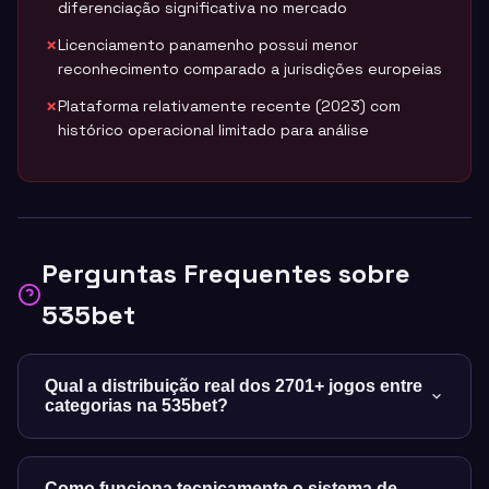
diferenciação significativa no mercado
Licenciamento panamenho possui menor
reconhecimento comparado a jurisdições europeias
Plataforma relativamente recente (2023) com
histórico operacional limitado para análise
Perguntas Frequentes sobre
535bet
Qual a distribuição real dos 2701+ jogos entre
categorias na 535bet?
Como funciona tecnicamente o sistema de