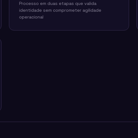
Processo em duas etapas que valida
identidade sem comprometer agilidade
operacional