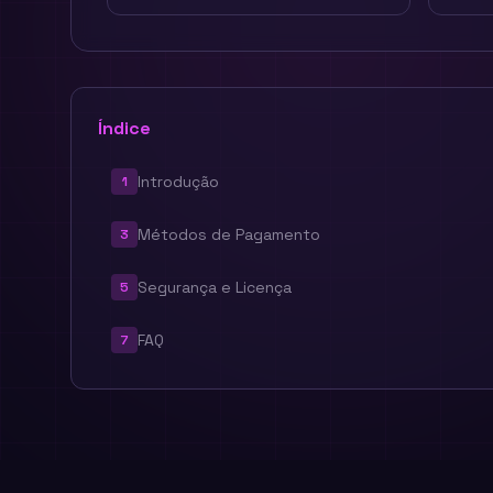
Índice
Introdução
1
Métodos de Pagamento
3
Segurança e Licença
5
FAQ
7