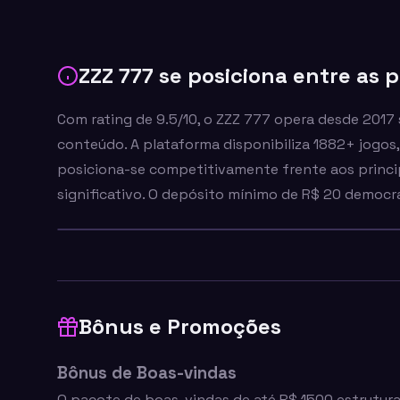
ZZZ 777 se posiciona entre as
Com rating de 9.5/10, o ZZZ 777 opera desde 201
conteúdo. A plataforma disponibiliza 1882+ jogos
posiciona-se competitivamente frente aos princi
significativo. O depósito mínimo de R$ 20 democr
Bônus e Promoções
Bônus de Boas-vindas
O pacote de boas-vindas de até R$ 1500 estrutura-