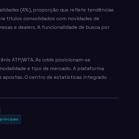
cialidades (4%), proporção que reflete tendências
ibra títulos consolidados com novidades de
esas e dealers. A funcionalidade de busca por
 tênis ATP/WTA. As odds posicionam-se
odalidade e tipo de mercado. A plataforma
s apostas. O centro de estatísticas integrado
rincipais