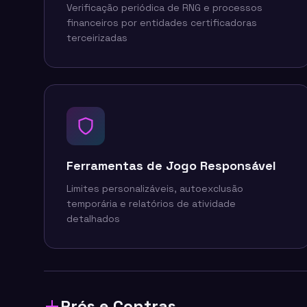
Verificação periódica de RNG e processos
financeiros por entidades certificadoras
terceirizadas
Ferramentas de Jogo Responsável
Limites personalizáveis, autoexclusão
temporária e relatórios de atividade
detalhados
Prós e Contras