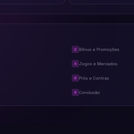
Bônus e Promoções
2
Jogos e Mercados
4
Prós e Contras
6
Conclusão
8