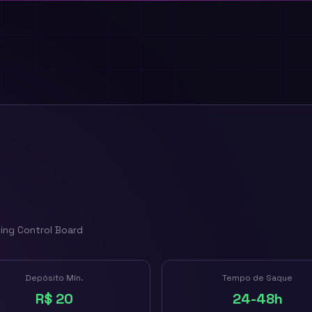
ng Control Board
Depósito Mín.
Tempo de Saque
R$ 20
24-48h