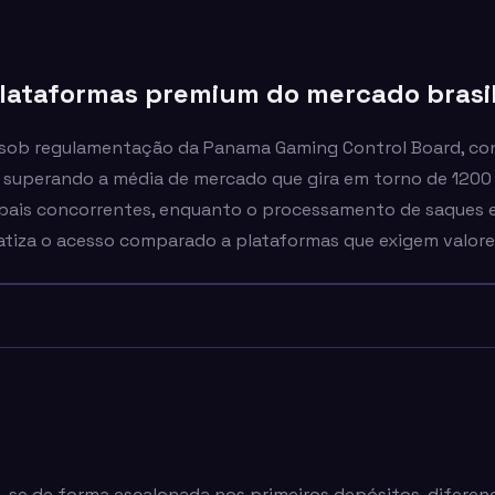
 plataformas premium do mercado brasil
7 sob regulamentação da Panama Gaming Control Board, co
, superando a média de mercado que gira em torno de 1200 
pais concorrentes, enquanto o processamento de saques e
atiza o acesso comparado a plataformas que exigem valores
se de forma escalonada nos primeiros depósitos, diferenci