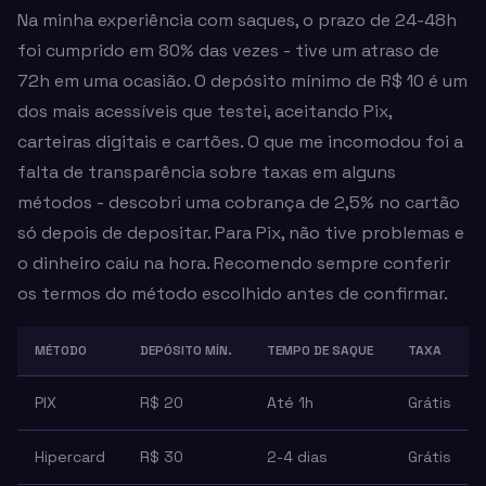
Na minha experiência com saques, o prazo de 24-48h
foi cumprido em 80% das vezes - tive um atraso de
72h em uma ocasião. O depósito mínimo de R$ 10 é um
dos mais acessíveis que testei, aceitando Pix,
carteiras digitais e cartões. O que me incomodou foi a
falta de transparência sobre taxas em alguns
métodos - descobri uma cobrança de 2,5% no cartão
só depois de depositar. Para Pix, não tive problemas e
o dinheiro caiu na hora. Recomendo sempre conferir
os termos do método escolhido antes de confirmar.
MÉTODO
DEPÓSITO MÍN.
TEMPO DE SAQUE
TAXA
PIX
R$ 20
Até 1h
Grátis
Hipercard
R$ 30
2-4 dias
Grátis