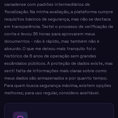
canadense com padrões intermediários de
fiscalização. Na minha avaliação, a plataforma cumpre
requisitos básicos de segurança, mas não se destaca
em transparência. Testei o processo de verificação de
conta e levou 36 horas para aprovarem meus
documentos - não é rápido, mas também não é
absurdo. O que me deixou mais tranquilo foi o
histórico de 8 anos de operação sem grandes
escândalos públicos. A proteção de dados existe, mas
senti falta de informações mais claras sobre como
meus dados são armazenados e por quanto tempo.
Para quem busca segurança máxima, existem opções
melhores; para uso regular, considero aceitável.