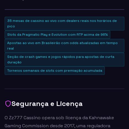
35 mesas de cassino ao vivo com dealers reais nos horários de
pico
Slots da Pragmatic Play e Evolution com RTP acima de 96%
Apostas ao vivo em Brasileirão com odds atualizadas em tempo
real
Seção de crash games e jogos rápidos para apostas de curta
duração
Torneios semanais de slots com premiação acumulada
Segurança e Licença
O Zz777 Cassino opera sob licença da Kahnawake
Gaming Commission desde 2017, uma reguladora