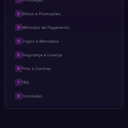
Introdução
Bônus e Promoções
2
Métodos de Pagamento
3
Jogos e Mercados
4
Segurança e Licença
5
Prós e Contras
6
FAQ
7
Conclusão
8