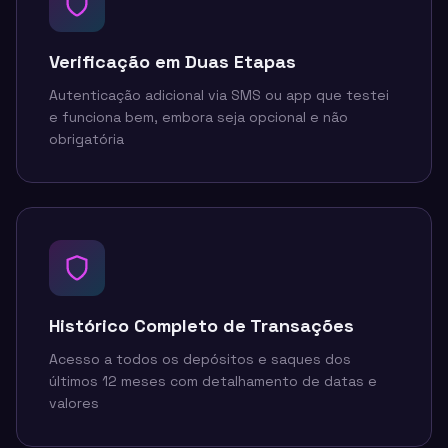
Verificação em Duas Etapas
Autenticação adicional via SMS ou app que testei
e funciona bem, embora seja opcional e não
obrigatória
Histórico Completo de Transações
Acesso a todos os depósitos e saques dos
últimos 12 meses com detalhamento de datas e
valores