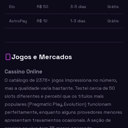
Elo
R$ 50
3-5 dias
Grátis
AstroPay
R$ 10
1-3 dias
Grátis
Jogos e Mercados
Cassino Online
O catálogo de 2378+ jogos impressiona no número,
mas a qualidade varia bastante. Testei cerca de 50
slots diferentes e percebi que os títulos mais
populares (Pragmatic Play, Evolution) funcionam
perfeitamente, enquanto alguns provedores menores
apresentam travamentos ocasionais. A seção de