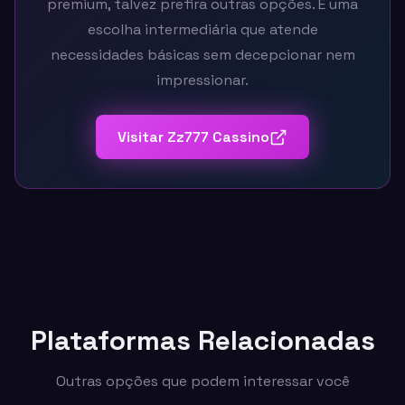
premium, talvez prefira outras opções. É uma
escolha intermediária que atende
necessidades básicas sem decepcionar nem
impressionar.
Visitar Zz777 Cassino
Plataformas Relacionadas
Outras opções que podem interessar você