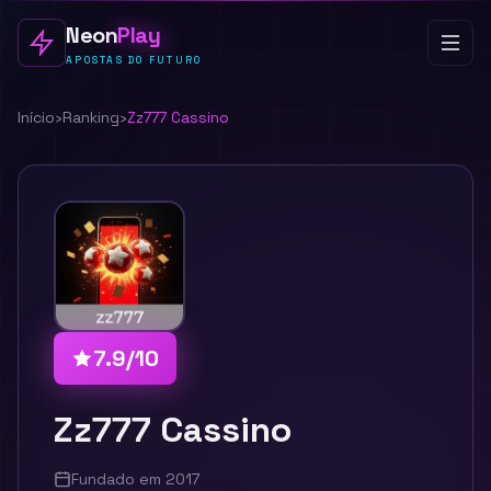
Neon
Play
APOSTAS DO FUTURO
Início
›
Ranking
›
Zz777 Cassino
7.9/10
Zz777 Cassino
Fundado em 2017