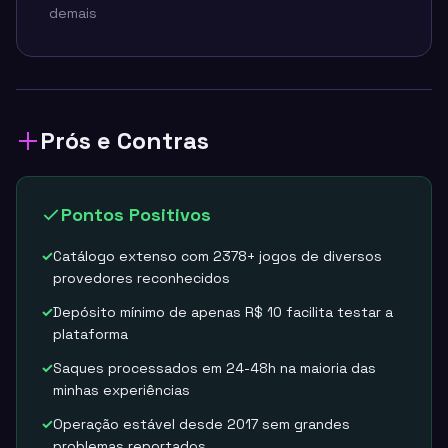
demais
Prós e Contras
Pontos Positivos
Catálogo extenso com 2378+ jogos de diversos
provedores reconhecidos
Depósito mínimo de apenas R$ 10 facilita testar a
plataforma
Saques processados em 24-48h na maioria das
minhas experiências
Operação estável desde 2017 sem grandes
problemas reportados