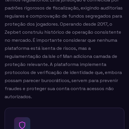
padrões rigorosos de fiscalização, exigindo auditorias
regulares e comprovação de fundos segregados para
proteção dos jogadores. Operando desde 2017, o
Zepbet construiu histórico de operação consistente
no mercado. É importante considerar que nenhuma
plataforma está isenta de riscos, mas a
regulamentação da Isle of Man adiciona camada de
proteção relevante. A plataforma implementa
protocolos de verificação de identidade que, embora
possam parecer burocráticos, servem para prevenir
fraudes e proteger sua conta contra acessos não
autorizados.