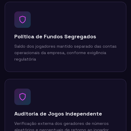
Política de Fundos Segregados
Saldo dos jogadores mantido separado das contas
operacionais da empresa, conforme exigência
regulatória
Auditoria de Jogos Independente
Verificação externa dos geradores de números
aleatórios e percentuais de retorno ao jogador