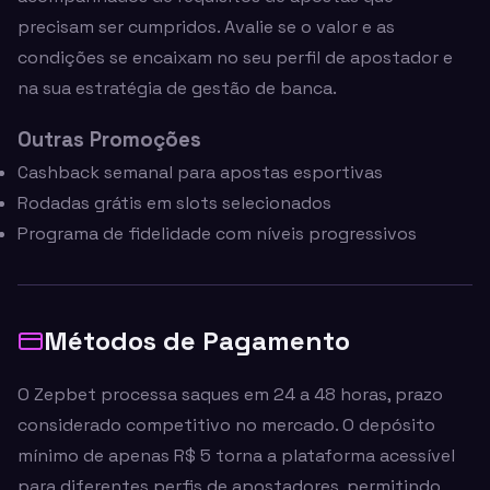
precisam ser cumpridos. Avalie se o valor e as
condições se encaixam no seu perfil de apostador e
na sua estratégia de gestão de banca.
Outras Promoções
Cashback semanal para apostas esportivas
Rodadas grátis em slots selecionados
Programa de fidelidade com níveis progressivos
Métodos de Pagamento
O Zepbet processa saques em 24 a 48 horas, prazo
considerado competitivo no mercado. O depósito
mínimo de apenas R$ 5 torna a plataforma acessível
para diferentes perfis de apostadores, permitindo