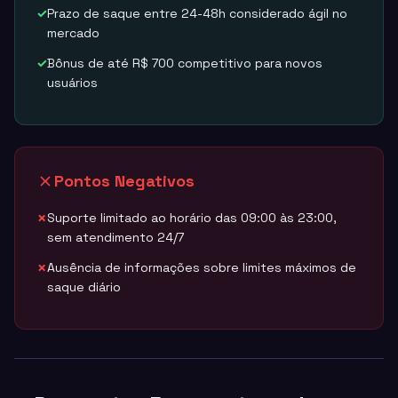
Prazo de saque entre 24-48h considerado ágil no
mercado
Bônus de até R$ 700 competitivo para novos
usuários
Pontos Negativos
Suporte limitado ao horário das 09:00 às 23:00,
sem atendimento 24/7
Ausência de informações sobre limites máximos de
saque diário