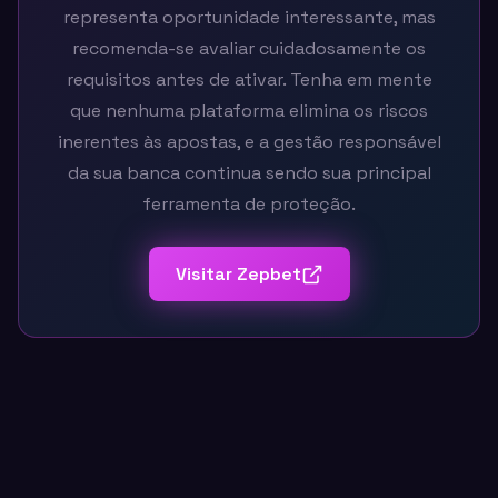
representa oportunidade interessante, mas
recomenda-se avaliar cuidadosamente os
requisitos antes de ativar. Tenha em mente
que nenhuma plataforma elimina os riscos
inerentes às apostas, e a gestão responsável
da sua banca continua sendo sua principal
ferramenta de proteção.
Visitar Zepbet