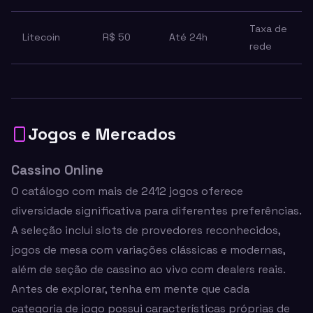
Taxa de
Litecoin
R$ 50
Até 24h
rede
Jogos e Mercados
Cassino Online
O catálogo com mais de 2412 jogos oferece
diversidade significativa para diferentes preferências.
A seleção inclui slots de provedores reconhecidos,
jogos de mesa com variações clássicas e modernas,
além de seção de cassino ao vivo com dealers reais.
Antes de explorar, tenha em mente que cada
categoria de jogo possui características próprias de