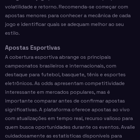
volatilidade e retorno. Recomenda-se começar com
apostas menores para conhecer a mecânica de cada
jogo e identificar quais se adequam melhor ao seu
estilo.
Apostas Esportivas
A cobertura esportiva abrange os principais
campeonatos brasileiros e internacionais, com
destaque para futebol, basquete, tênis e esportes
eletrônicos. As odds apresentam competitividade
interessante em mercados populares, mas é
importante comparar antes de confirmar apostas
significativas. A plataforma oferece apostas ao vivo
com atualizações em tempo real, recurso valioso para
quem busca oportunidades durante os eventos. Avalie
cuidadosamente as estatísticas disponíveis para