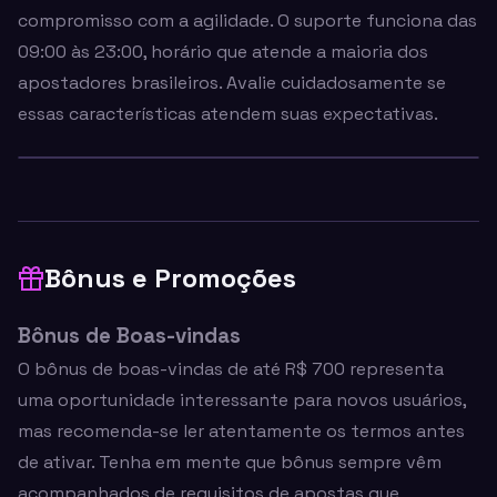
compromisso com a agilidade. O suporte funciona das
09:00 às 23:00, horário que atende a maioria dos
apostadores brasileiros. Avalie cuidadosamente se
essas características atendem suas expectativas.
Bônus e Promoções
Bônus de Boas-vindas
O bônus de boas-vindas de até R$ 700 representa
uma oportunidade interessante para novos usuários,
mas recomenda-se ler atentamente os termos antes
de ativar. Tenha em mente que bônus sempre vêm
acompanhados de requisitos de apostas que