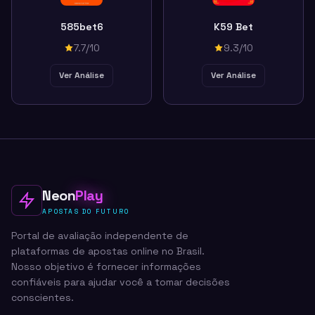
585bet6
K59 Bet
7.7/10
9.3/10
Ver Análise
Ver Análise
Neon
Play
APOSTAS DO FUTURO
Portal de avaliação independente de
plataformas de apostas online no Brasil.
Nosso objetivo é fornecer informações
confiáveis para ajudar você a tomar decisões
conscientes.