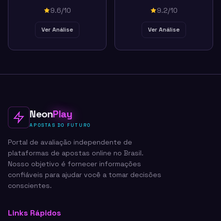
9.6/10
9.2/10
Ver Análise
Ver Análise
Neon
Play
APOSTAS DO FUTURO
Portal de avaliação independente de
plataformas de apostas online no Brasil.
Nosso objetivo é fornecer informações
confiáveis para ajudar você a tomar decisões
conscientes.
Links Rápidos