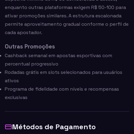
enquanto outras plataformas exigem R$ 50-100 para
ativar promoções similares. A estrutura escalonada
permite aproveitamento gradual conforme o perfil de
cada apostador.
Outras Promoções
Cashback semanal em apostas esportivas com
percentual progressivo
Rodadas grátis em slots selecionados para usuários
ativos
Programa de fidelidade com níveis e recompensas
exclusivas
Métodos de Pagamento