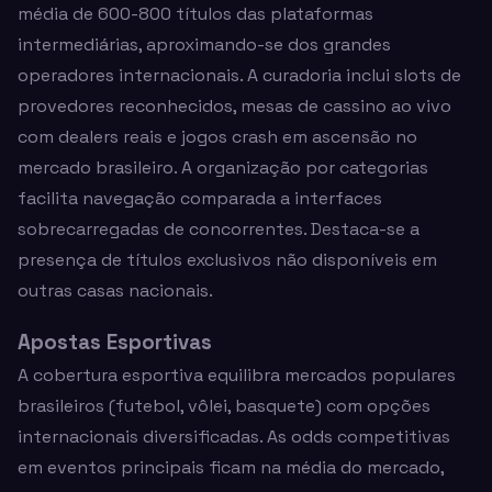
média de 600-800 títulos das plataformas
intermediárias, aproximando-se dos grandes
operadores internacionais. A curadoria inclui slots de
provedores reconhecidos, mesas de cassino ao vivo
com dealers reais e jogos crash em ascensão no
mercado brasileiro. A organização por categorias
facilita navegação comparada a interfaces
sobrecarregadas de concorrentes. Destaca-se a
presença de títulos exclusivos não disponíveis em
outras casas nacionais.
Apostas Esportivas
A cobertura esportiva equilibra mercados populares
brasileiros (futebol, vôlei, basquete) com opções
internacionais diversificadas. As odds competitivas
em eventos principais ficam na média do mercado,