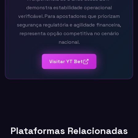
demonstra estabilidade operacional
verificável. Para apostadores que priorizam
segurança regulatória e agilidade financeira,
representa opção competitiva no cenário
nacional.
Visitar YT Bet
Plataformas Relacionadas