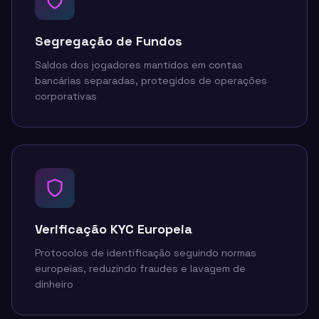
Segregação de Fundos
Saldos dos jogadores mantidos em contas
bancárias separadas, protegidos de operações
corporativas
Verificação KYC Europeia
Protocolos de identificação seguindo normas
europeias, reduzindo fraudes e lavagem de
dinheiro