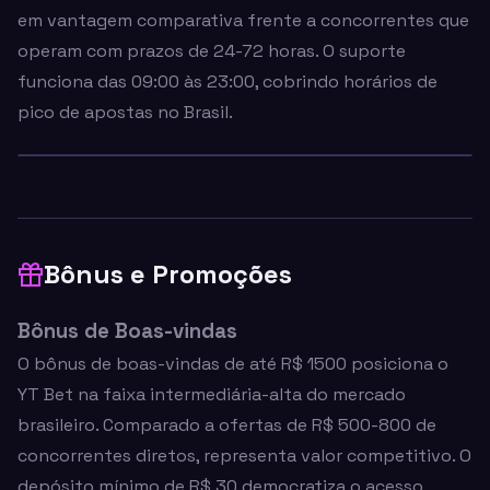
em vantagem comparativa frente a concorrentes que
operam com prazos de 24-72 horas. O suporte
funciona das 09:00 às 23:00, cobrindo horários de
pico de apostas no Brasil.
Bônus e Promoções
Bônus de Boas-vindas
O bônus de boas-vindas de até R$ 1500 posiciona o
YT Bet na faixa intermediária-alta do mercado
brasileiro. Comparado a ofertas de R$ 500-800 de
concorrentes diretos, representa valor competitivo. O
depósito mínimo de R$ 30 democratiza o acesso,