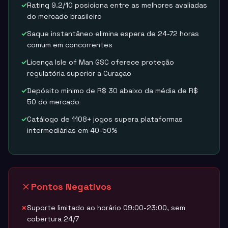
Rating 9.2/10 posiciona entre as melhores avaliadas
do mercado brasileiro
Saque instantâneo elimina espera de 24-72 horas
comum em concorrentes
Licença Isle of Man GSC oferece proteção
regulatória superior a Curaçao
Depósito mínimo de R$ 30 abaixo da média de R$
50 do mercado
Catálogo de 1108+ jogos supera plataformas
intermediárias em 40-50%
Pontos Negativos
Suporte limitado ao horário 09:00-23:00, sem
cobertura 24/7