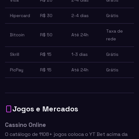
Visa
R$ 20
2-4 dias
Grátis
Hipercard
R$ 30
2-4 dias
Grátis
Taxa de
Bitcoin
R$ 50
Até 24h
rede
Skrill
R$ 15
1-3 dias
Grátis
PicPay
R$ 15
Até 24h
Grátis
Jogos e Mercados
Cassino Online
O catálogo de 1108+ jogos coloca o YT Bet acima da