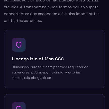
europeia, adicionando camada de proteção contra
fraudes. A transparência nos termos de uso supera
concorrentes que escondem cláusulas importantes
em textos extensos.
Licença Isle of Man GSC
Jurisdição europeia com padrões regulatórios
superiores a Curaçao, incluindo auditorias
trimestrais obrigatórias