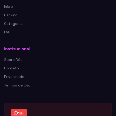
Início
Ranking
Categorias
FAQ
Institucional
Sobre Nós
Contato
Privacidade
Termos de Uso
18+