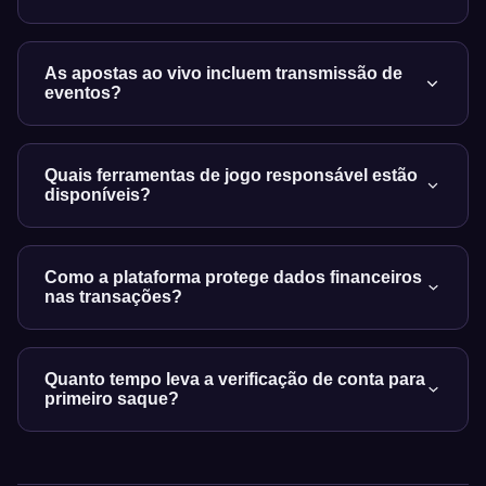
As apostas ao vivo incluem transmissão de
eventos?
Quais ferramentas de jogo responsável estão
disponíveis?
Como a plataforma protege dados financeiros
nas transações?
Quanto tempo leva a verificação de conta para
primeiro saque?