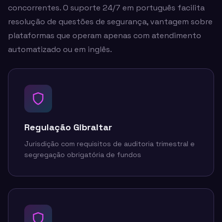
concorrentes. O suporte 24/7 em português facilita
resolução de questões de segurança, vantagem sobre
plataformas que operam apenas com atendimento
automatizado ou em inglês.
Regulação Gibraltar
Jurisdição com requisitos de auditoria trimestral e
segregação obrigatória de fundos