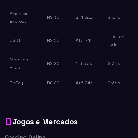
American
R$ 30
2-4 dias
Grátis
Express
Taxa de
USDT
R$ 50
Até 24h
rede
Mercado
R$ 20
1-3 dias
Grátis
Pago
PicPay
R$ 20
Até 24h
Grátis
Jogos e Mercados
Cassino Online