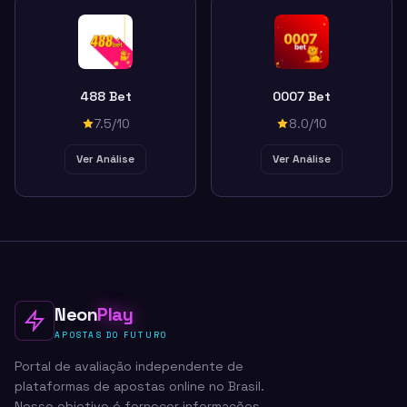
488 Bet
0007 Bet
7.5/10
8.0/10
Ver Análise
Ver Análise
Neon
Play
APOSTAS DO FUTURO
Portal de avaliação independente de
plataformas de apostas online no Brasil.
Nosso objetivo é fornecer informações