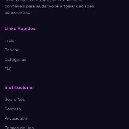
confiáveis para ajudar você a tomar decisões
conscientes.
Links Rápidos
Início
Ranking
Categorias
FAQ
Institucional
Sobre Nós
Contato
Privacidade
Termos de Uso