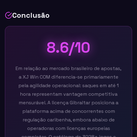
Conclusão
8.6/10
Em relação ao mercado brasileiro de apostas,
a XJ Win COM diferencia-se primariamente
pela agilidade operacional: saques em até 1
hora representam vantagem competitiva
mensurável. A licença Gibraltar posiciona a
plataforma acima de concorrentes com
regulação caribenha, embora abaixo de
operadoras com licenças europeias
completas. O catálogo de 3028+ jogos e