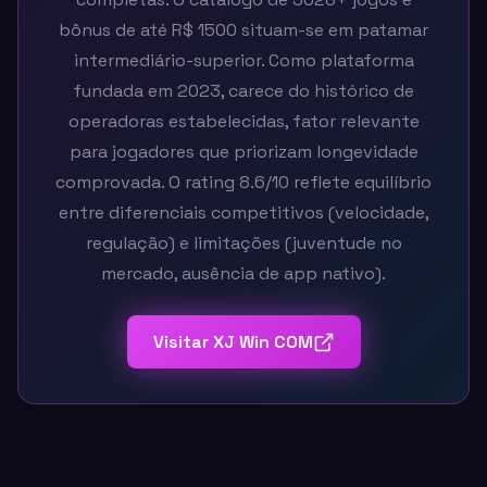
bônus de até R$ 1500 situam-se em patamar
intermediário-superior. Como plataforma
fundada em 2023, carece do histórico de
operadoras estabelecidas, fator relevante
para jogadores que priorizam longevidade
comprovada. O rating 8.6/10 reflete equilíbrio
entre diferenciais competitivos (velocidade,
regulação) e limitações (juventude no
mercado, ausência de app nativo).
Visitar XJ Win COM