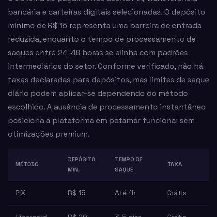
bancária e carteiras digitais selecionadas. O depósito
mínimo de R$ 15 representa uma barreira de entrada
reduzida, enquanto o tempo de processamento de
saques entre 24-48 horas se alinha com padrões
intermediários do setor. Conforme verificado, não há
taxas declaradas para depósitos, mas limites de saque
diário podem aplicar-se dependendo do método
escolhido. A ausência de processamento instantâneo
posiciona a plataforma em patamar funcional sem
otimizações premium.
DEPÓSITO
TEMPO DE
MÉTODO
TAXA
MÍN.
SAQUE
PIX
R$ 15
Até 1h
Grátis