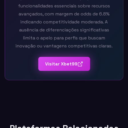
funcionalidades essenciais sobre recursos
avançados, com margem de odds de 6.8%
indicando competitividade moderada. A
ausência de diferenciações significativas
limita o apelo para perfis que buscam
inovação ou vantagens competitivas claras.
Visitar Xbet99