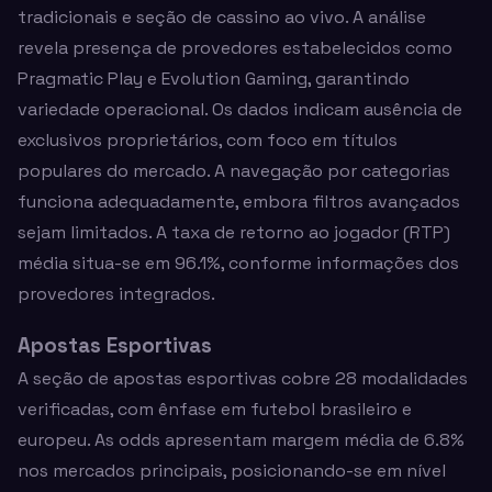
tradicionais e seção de cassino ao vivo. A análise
revela presença de provedores estabelecidos como
Pragmatic Play e Evolution Gaming, garantindo
variedade operacional. Os dados indicam ausência de
exclusivos proprietários, com foco em títulos
populares do mercado. A navegação por categorias
funciona adequadamente, embora filtros avançados
sejam limitados. A taxa de retorno ao jogador (RTP)
média situa-se em 96.1%, conforme informações dos
provedores integrados.
Apostas Esportivas
A seção de apostas esportivas cobre 28 modalidades
verificadas, com ênfase em futebol brasileiro e
europeu. As odds apresentam margem média de 6.8%
nos mercados principais, posicionando-se em nível