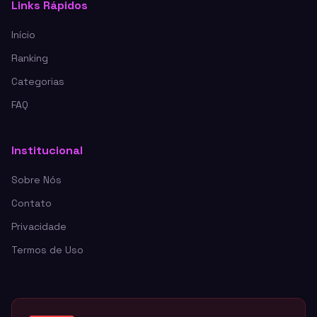
Links Rápidos
Início
Ranking
Categorias
FAQ
Institucional
Sobre Nós
Contato
Privacidade
Termos de Uso