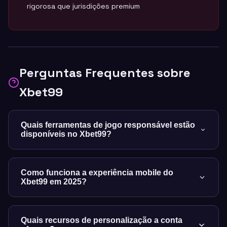
rigorosa que jurisdições premium
Perguntas Frequentes sobre
Xbet99
Quais ferramentas de jogo responsável estão
disponíveis no Xbet99?
Como funciona a experiência mobile do
Xbet99 em 2025?
Quais recursos de personalização a conta