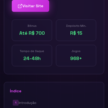
Visitar Site
Bônus
Depósito Mín.
Até R$ 700
R$ 15
Tempo de Saque
Jogos
24-48h
968+
Índice
Introdução
1