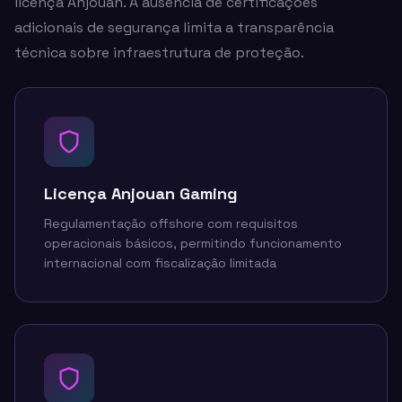
licença Anjouan. A ausência de certificações
adicionais de segurança limita a transparência
técnica sobre infraestrutura de proteção.
Licença Anjouan Gaming
Regulamentação offshore com requisitos
operacionais básicos, permitindo funcionamento
internacional com fiscalização limitada