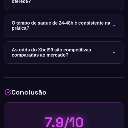
oferece?
O tempo de saque de 24-48h é consistente na
prática?
As odds do Xbet99 são competitivas
comparadas ao mercado?
Conclusão
7.9/10