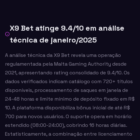
X9 Bet atinge 9.4/10 em análise
técnica de janeiro/2025
A análise técnica da X9 Bet revela uma operação
regulamentada pela Malta Gaming Authority desde
2021, apresentando rating consolidado de 9.4/10. Os
dados verificados indicam catálogo com 720+ títulos
disponíveis, processamento de saques em janela de
24-48 horas e limite mínimo de depósito fixado em R$
10. A plataforma disponibiliza bônus inicial de até R$
700 para novos usuários. O suporte opera em horário
estendido (08:00-24:00), cobrindo 16 horas diárias.
Estatisticamente, a combinação entre licenciamento