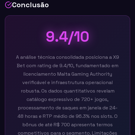
Conclusão
9.4/10
A análise técnica consolidada posiciona a X9
Bet com rating de 9.4/10, fundamentado em
licenciamento Malta Gaming Authority
verificável e infraestrutura operacional
robusta. Os dados quantitativos revelam
catálogo expressivo de 720+ jogos,
processamento de saques em janela de 24-
48 horas e RTP médio de 96.3% nos slots. O
bônus de até R$ 700 apresenta termos
competitivos para o segmento. Limitações