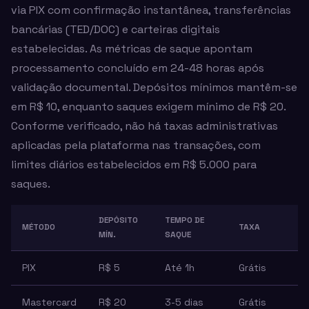
via PIX com confirmação instantânea, transferências
bancárias (TED/DOC) e carteiras digitais
estabelecidas. As métricas de saque apontam
processamento concluído em 24-48 horas após
validação documental. Depósitos mínimos mantêm-se
em R$ 10, enquanto saques exigem mínimo de R$ 20.
Conforme verificado, não há taxas administrativas
aplicadas pela plataforma nas transações, com
limites diários estabelecidos em R$ 5.000 para
saques.
DEPÓSITO
TEMPO DE
MÉTODO
TAXA
MÍN.
SAQUE
PIX
R$ 5
Até 1h
Grátis
Mastercard
R$ 20
3-5 dias
Grátis