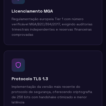
Licenciamento MGA
Regulamentação europeia Tier 1 com número
verificável MGA/B2C/394/2017, exigindo auditorias
trimestrais independentes e reservas financeiras
comprovadas
Protocolo TLS 1.3
Implementação da versão mais recente do
protocolo de segurança, oferecendo criptografia
de 256 bits com handshake otimizado e menor
latência