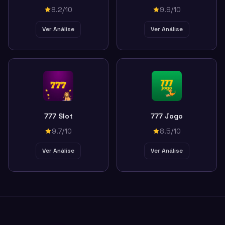
8.2/10
9.9/10
Ver Análise
Ver Análise
777 Slot
777 Jogo
9.7/10
8.5/10
Ver Análise
Ver Análise