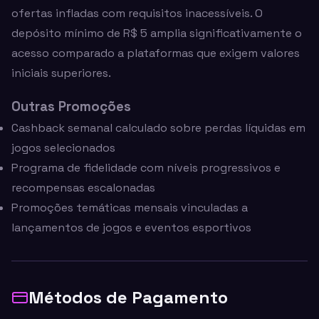
ofertas infladas com requisitos inacessíveis. O
depósito mínimo de R$ 5 amplia significativamente o
acesso comparado a plataformas que exigem valores
iniciais superiores.
Outras Promoções
Cashback semanal calculado sobre perdas líquidas em
jogos selecionados
Programa de fidelidade com níveis progressivos e
recompensas escalonadas
Promoções temáticas mensais vinculadas a
lançamentos de jogos e eventos esportivos
Métodos de Pagamento