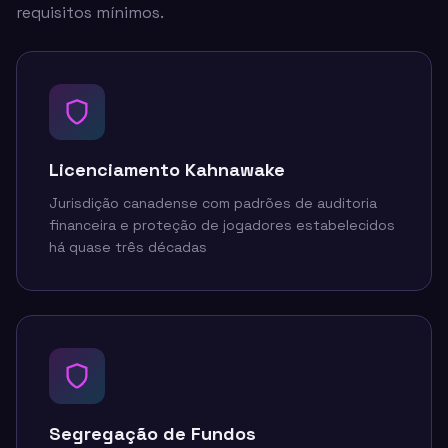
requisitos mínimos.
Licenciamento Kahnawake
Jurisdição canadense com padrões de auditoria
financeira e proteção de jogadores estabelecidos
há quase três décadas
Segregação de Fundos