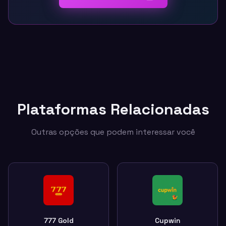
Plataformas Relacionadas
Outras opções que podem interessar você
777 Gold
Cupwin