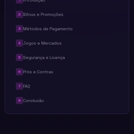
Introdução
Bônus e Promoções
2
Métodos de Pagamento
3
Jogos e Mercados
4
Segurança e Licença
5
Prós e Contras
6
FAQ
7
Conclusão
8