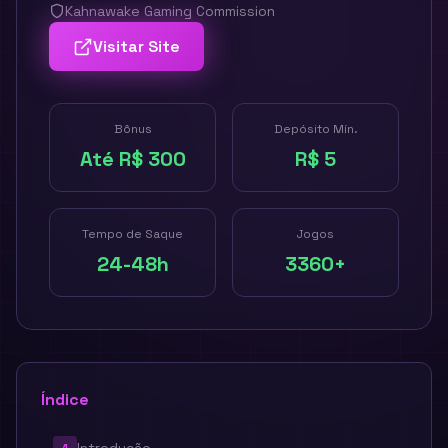
Kahnawake Gaming Commission
Visitar Site
Bônus
Depósito Mín.
Até R$ 300
R$ 5
Tempo de Saque
Jogos
24-48h
3360+
Índice
1