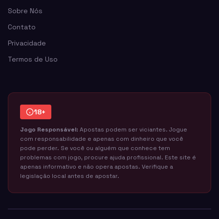
Sobre Nós
Contato
Privacidade
Termos de Uso
18+
Jogo Responsável:
Apostas podem ser viciantes. Jogue
com responsabilidade e apenas com dinheiro que você
pode perder. Se você ou alguém que conhece tem
problemas com jogo, procure ajuda profissional. Este site é
apenas informativo e não opera apostas. Verifique a
legislação local antes de apostar.