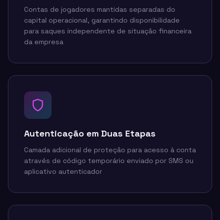
Contas de jogadores mantidas separadas do
capital operacional, garantindo disponibilidade
para saques independente de situação financeira
da empresa
Autenticação em Duas Etapas
Camada adicional de proteção para acesso à conta
através de código temporário enviado por SMS ou
aplicativo autenticador