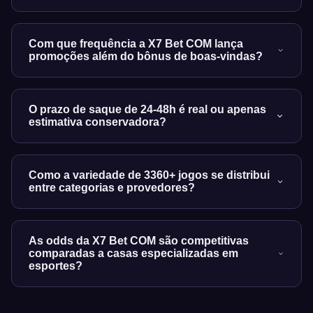
Com que frequência a X7 Bet COM lança
promoções além do bônus de boas-vindas?
O prazo de saque de 24-48h é real ou apenas
estimativa conservadora?
Como a variedade de 3360+ jogos se distribui
entre categorias e provedores?
As odds da X7 Bet COM são competitivas
comparadas a casas especializadas em
esportes?