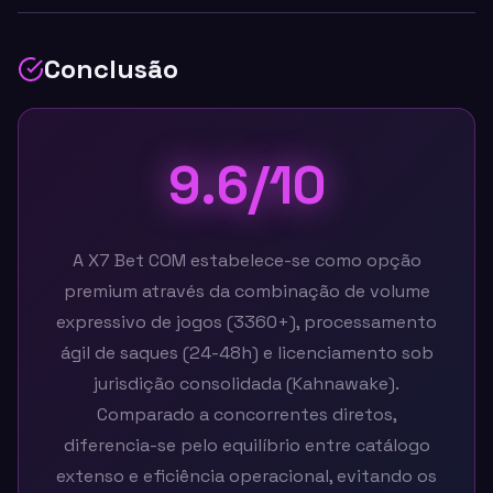
Conclusão
9.6/10
A X7 Bet COM estabelece-se como opção
premium através da combinação de volume
expressivo de jogos (3360+), processamento
ágil de saques (24-48h) e licenciamento sob
jurisdição consolidada (Kahnawake).
Comparado a concorrentes diretos,
diferencia-se pelo equilíbrio entre catálogo
extenso e eficiência operacional, evitando os