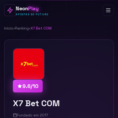
Neon
Play
APOSTAS DO FUTURO
Início
›
Ranking
›
X7 Bet COM
9.6/10
X7 Bet COM
Fundado em 2017