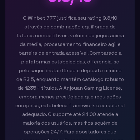
O Winbet 777 justifica seu rating 9.8/10
através de combinação equilibrada de
fatores competitivos: volume de jogos acima
da média, processamento financeiro ágil e
barreira de entrada acessível. Comparado a
plataformas estabelecidas, diferencia-se
pelo saque instantâneo e depósito mínimo
de R$ 5, enquanto mantém catálogo robusto
de 1235+ títulos. A Anjouan Gaming License,
embora menos prestigiada que regulações
europeias, estabelece framework operacional
adequado. O suporte até 24:00 atende a
maioria dos usuários, mas fica aquém de
operações 24/7. Para apostadores que