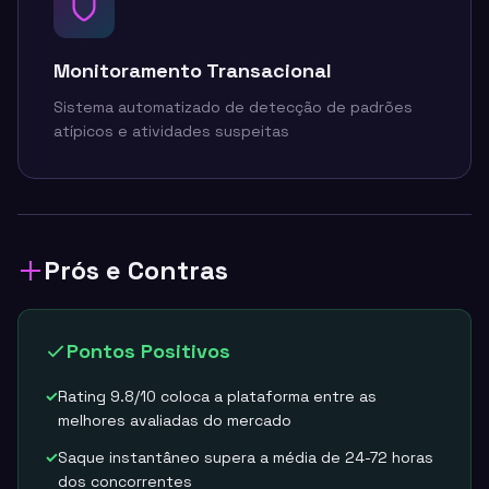
Monitoramento Transacional
Sistema automatizado de detecção de padrões
atípicos e atividades suspeitas
Prós e Contras
Pontos Positivos
Rating 9.8/10 coloca a plataforma entre as
melhores avaliadas do mercado
Saque instantâneo supera a média de 24-72 horas
dos concorrentes