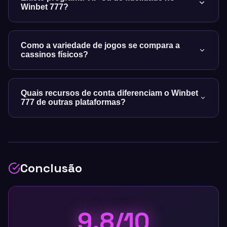
Winbet 777?
Como a variedade de jogos se compara a
cassinos físicos?
Quais recursos de conta diferenciam o Winbet
777 de outras plataformas?
Conclusão
9.8/10