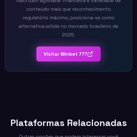
valorizam agilidade financeira e variedade de
conteúdo mais que reconhecimento
regulatório máximo, posiciona-se como
alternativa sólida no mercado brasileiro de
2025.
Visitar Winbet 777
Plataformas Relacionadas
Outras opções que podem interessar você