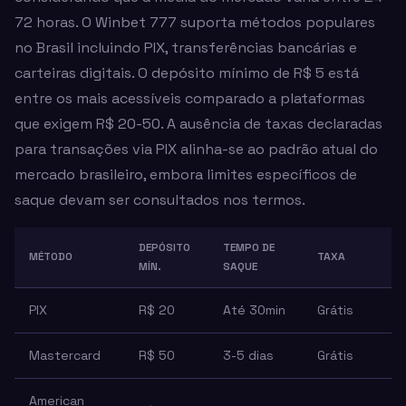
72 horas. O Winbet 777 suporta métodos populares
no Brasil incluindo PIX, transferências bancárias e
carteiras digitais. O depósito mínimo de R$ 5 está
entre os mais acessíveis comparado a plataformas
que exigem R$ 20-50. A ausência de taxas declaradas
para transações via PIX alinha-se ao padrão atual do
mercado brasileiro, embora limites específicos de
saque devam ser consultados nos termos.
DEPÓSITO
TEMPO DE
MÉTODO
TAXA
MÍN.
SAQUE
PIX
R$ 20
Até 30min
Grátis
Mastercard
R$ 50
3-5 dias
Grátis
American