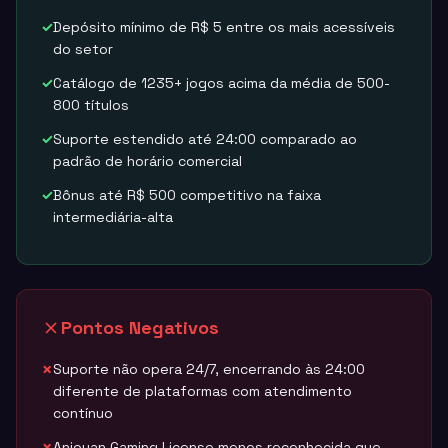
Depósito mínimo de R$ 5 entre os mais acessíveis
do setor
Catálogo de 1235+ jogos acima da média de 500-
800 títulos
Suporte estendido até 24:00 comparado ao
padrão de horário comercial
Bônus até R$ 500 competitivo na faixa
intermediária-alta
Pontos Negativos
Suporte não opera 24/7, encerrando às 24:00
diferente de plataformas com atendimento
contínuo
Anjouan Gaming License menos reconhecida que