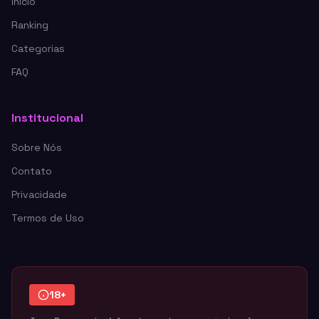
Início
Ranking
Categorias
FAQ
Institucional
Sobre Nós
Contato
Privacidade
Termos de Uso
18+