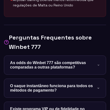
regulações de Malta ou Reino Unido
Perguntas Frequentes sobre
Winbet 777
As odds do Winbet 777 são competitivas
comparadas a outras plataformas?
O saque instantâneo funciona para todos os
métodos de pagamento?
Existe programa VIP ou de fidelidade no