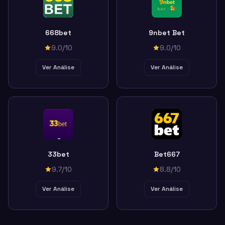
668bet
9nbet Bet
9.0/10
9.0/10
Ver Análise
Ver Análise
33bet
Bet667
9.7/10
8.8/10
Ver Análise
Ver Análise