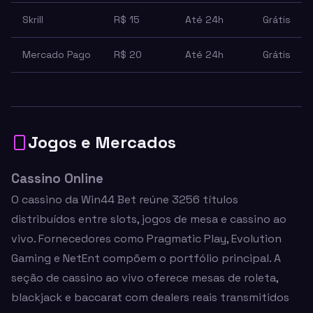
Skrill
R$ 15
Até 24h
Grátis
Mercado Pago
R$ 20
Até 24h
Grátis
Jogos e Mercados
Cassino Online
O cassino da Win44 Bet reúne 3256 títulos
distribuídos entre slots, jogos de mesa e cassino ao
vivo. Fornecedores como Pragmatic Play, Evolution
Gaming e NetEnt compõem o portfólio principal. A
seção de cassino ao vivo oferece mesas de roleta,
blackjack e baccarat com dealers reais transmitidos