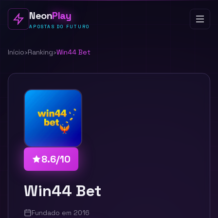
Neon
Play
APOSTAS DO FUTURO
Início
›
Ranking
›
Win44 Bet
8.6/10
Win44 Bet
Fundado em 2016