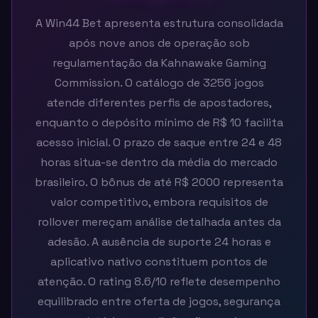
A Win44 Bet apresenta estrutura consolidada
após nove anos de operação sob
regulamentação da Kahnawake Gaming
Commission. O catálogo de 3256 jogos
atende diferentes perfis de apostadores,
enquanto o depósito mínimo de R$ 10 facilita
acesso inicial. O prazo de saque entre 24 e 48
horas situa-se dentro da média do mercado
brasileiro. O bônus de até R$ 2000 representa
valor competitivo, embora requisitos de
rollover mereçam análise detalhada antes da
adesão. A ausência de suporte 24 horas e
aplicativo nativo constituem pontos de
atenção. O rating 8.6/10 reflete desempenho
equilibrado entre oferta de jogos, segurança