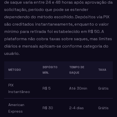
de saque varia entre 24 e 48 horas após aprovação da
solicitação, período que pode se estender
dependendo do método escolhido. Depósitos via PIX
são creditados instantaneamente, enquanto o valor
mínimo para retirada foi estabelecido em R$ 50. A
plataforma não cobra taxas sobre saques, mas limites
diários e mensais aplicam-se conforme categoria do
usuário.
DEPÓSITO
TEMPO DE
MÉTODO
TAXA
MÍN.
SAQUE
PIX
R$ 5
Até 30min
Grátis
Instantâneo
American
R$ 30
2-4 dias
Grátis
Express