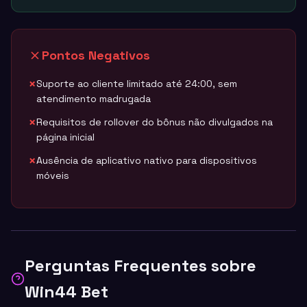
Pontos Negativos
Suporte ao cliente limitado até 24:00, sem
atendimento madrugada
Requisitos de rollover do bônus não divulgados na
página inicial
Ausência de aplicativo nativo para dispositivos
móveis
Perguntas Frequentes sobre
Win44 Bet