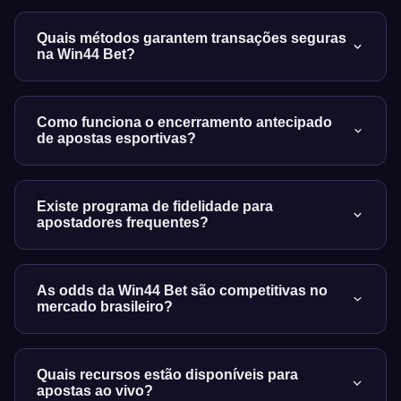
Quais métodos garantem transações seguras
na Win44 Bet?
Como funciona o encerramento antecipado
de apostas esportivas?
Existe programa de fidelidade para
apostadores frequentes?
As odds da Win44 Bet são competitivas no
mercado brasileiro?
Quais recursos estão disponíveis para
apostas ao vivo?