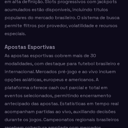
em alta definição. Slots progressivos com jackpots
acumulados estão disponíveis, incluindo títulos
populares do mercado brasileiro. O sistema de busca
permite filtros por provedor, volatilidade e recursos
especiais.
Apostas Esportivas
As apostas esportivas cobrem mais de 30
modalidades, com destaque para futebol brasileiro e
internacional. Mercados pré-jogo e ao vivo incluem
opções asiáticas, europeus e americanos. A
plataforma oferece cash out parcial e total em
eventos selecionados, permitindo encerramento
antecipado das apostas. Estatísticas em tempo real
acompanham partidas ao vivo, auxiliando decisões
durante os jogos. Campeonatos regionais brasileiros
recebem cobertura ampliada com mercados