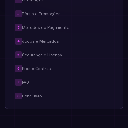
Introdução
Bônus e Promoções
2
Métodos de Pagamento
3
Jogos e Mercados
4
Segurança e Licença
5
Prós e Contras
6
FAQ
7
Conclusão
8