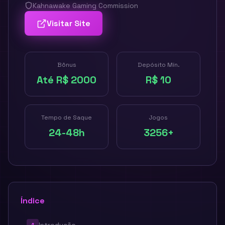
Kahnawake Gaming Commission
Visitar Site
Bônus
Depósito Mín.
Até R$ 2000
R$ 10
Tempo de Saque
Jogos
24-48h
3256+
Índice
1