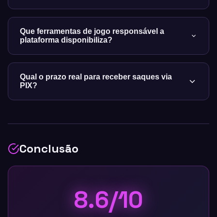
Que ferramentas de jogo responsável a
plataforma disponibiliza?
Qual o prazo real para receber saques via
PIX?
Conclusão
8.6/10