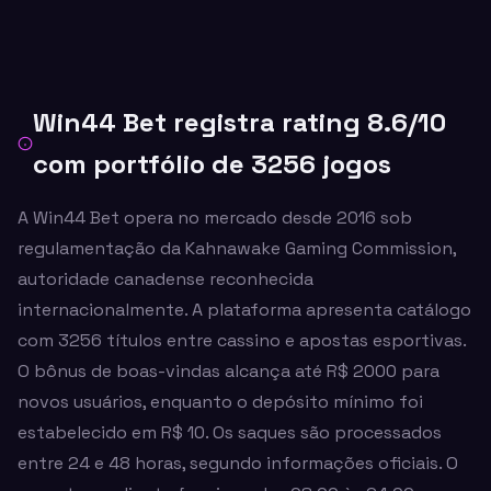
Win44 Bet registra rating 8.6/10
com portfólio de 3256 jogos
A Win44 Bet opera no mercado desde 2016 sob
regulamentação da Kahnawake Gaming Commission,
autoridade canadense reconhecida
internacionalmente. A plataforma apresenta catálogo
com 3256 títulos entre cassino e apostas esportivas.
O bônus de boas-vindas alcança até R$ 2000 para
novos usuários, enquanto o depósito mínimo foi
estabelecido em R$ 10. Os saques são processados
entre 24 e 48 horas, segundo informações oficiais. O