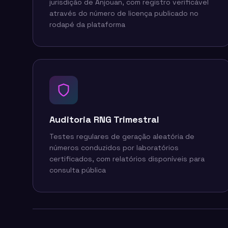
jurisdição de Anjouan, com registro verificável
através do número de licença publicado no
rodapé da plataforma
Auditoria RNG Trimestral
Testes regulares de geração aleatória de
números conduzidos por laboratórios
certificados, com relatórios disponíveis para
consulta pública