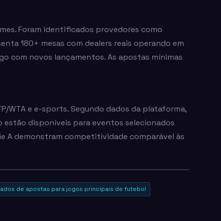
games. Foram identificados provedores como
resenta 180+ mesas com dealers reais operando em
logo com novos lançamentos. As apostas mínimas
ATP/WTA e e-sports. Segundo dados da plataforma,
o estão disponíveis para eventos selecionados
Série A demonstram competitividade comparável às
dos de apostas para jogos principais de futebol