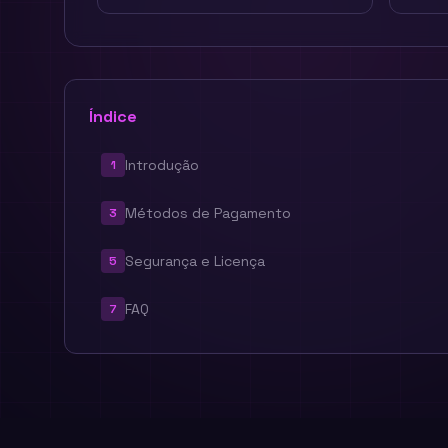
Índice
Introdução
1
Métodos de Pagamento
3
Segurança e Licença
5
FAQ
7