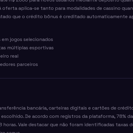
A oferta aplica-se tanto para modalidades de cassino quant
atado que o crédito bônus é creditado automaticamente a
s em jogos selecionados
as múltiplas esportivas
iro real
edores parceiros
nsferência bancária, carteiras digitais e cartões de crédi
scolhido. De acordo com registros da plataforma, 78% da
horas. Vale destacar que não foram identificadas taxas d
iro saque.