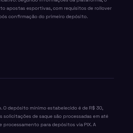
o apostas esportivas, com requisitos de rollover
pós confirmação do primeiro depósito.
to. O depósito mínimo estabelecido é de R$ 30,
s solicitações de saque são processadas em até
e processamento para depósitos via PIX. A