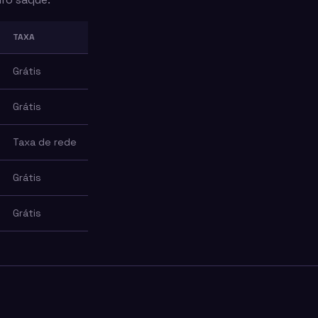
TAXA
Grátis
Grátis
Taxa de rede
Grátis
Grátis