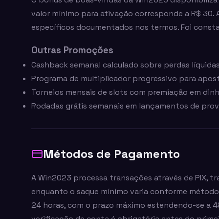
valor mínimo para ativação corresponde a R$ 30. 
específicos documentados nos termos. Foi const
Outras Promoções
Cashback semanal calculado sobre perdas líquida
Programa de multiplicador progressivo para apost
Torneios mensais de slots com premiação em dinhe
Rodadas grátis semanais em lançamentos de prov
Métodos de Pagamento
A Win2023 processa transações através de PIX, tra
enquanto o saque mínimo varia conforme método e
24 horas, com o prazo máximo estendendo-se a 48 
verificação de conta é obrigatória antes do prime