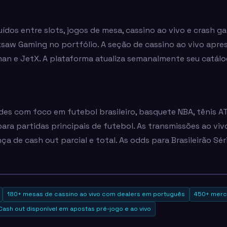
uídos entre slots, jogos de mesa, cassino ao vivo e crash 
cksaw Gaming no portfólio. A seção de cassino ao vivo ap
eman e JetX. A plataforma atualiza semanalmente seu catá
des com foco em futebol brasileiro, basquete NBA, tênis 
ra partidas principais de futebol. As transmissões ao viv
ça de cash out parcial e total. As odds para Brasileirão 
180+ mesas de cassino ao vivo com dealers em português
450+ merca
Cash out disponível em apostas pré-jogo e ao vivo