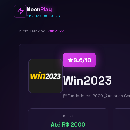
Neon
Play
APOSTAS DO FUTURO
Início
›
Ranking
›
Win2023
9.6/10
Win2023
Fundado em 2020
Anjouan Ga
Bônus
Até R$ 2000