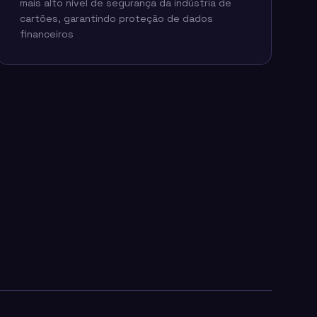
mais alto nível de segurança da indústria de
cartões, garantindo proteção de dados
financeiros