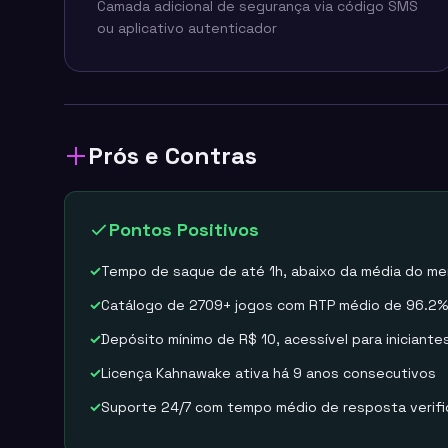
Camada adicional de segurança via código SMS
ou aplicativo autenticador
Prós e Contras
Pontos Positivos
Tempo de saque de até 1h, abaixo da média do me
Catálogo de 2709+ jogos com RTP médio de 96.2%
Depósito mínimo de R$ 10, acessível para iniciante
Licença Kahnawake ativa há 9 anos consecutivos
Suporte 24/7 com tempo médio de resposta verif