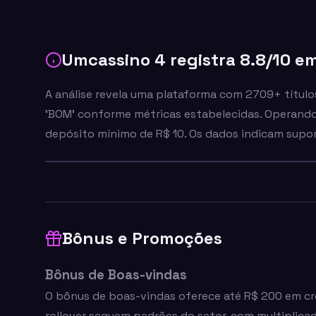
Umcassino 4 registra 8.8/10 e
A análise revela uma plataforma com 2709+ título
'BOM' conforme métricas estabelecidas. Operando
depósito mínimo de R$ 10. Os dados indicam supo
Bônus e Promoções
Bônus de Boas-vindas
O bônus de boas-vindas oferece até R$ 200 em cré
rollover seguem padrões do setor, com multiplica