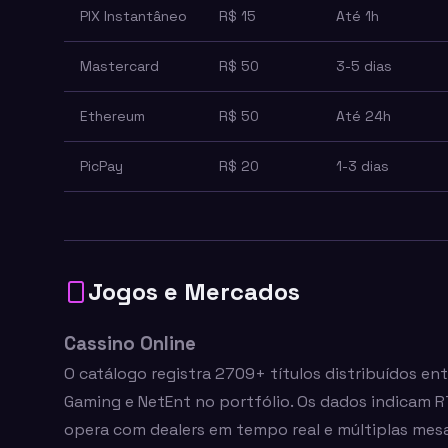
PIX Instantâneo
R$ 15
Até 1h
Mastercard
R$ 50
3-5 dias
Ethereum
R$ 50
Até 24h
PicPay
R$ 20
1-3 dias
Jogos e Mercados
Cassino Online
O catálogo registra 2709+ títulos distribuídos ent
Gaming e NetEnt no portfólio. Os dados indicam RT
opera com dealers em tempo real e múltiplas mesa