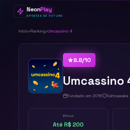
Neon
Play
APOSTAS DO FUTURO
Início
›
Ranking
›
Umcassino 4
8.8/10
Umcassino 
Fundado em 2016
Kahnawake 
Bônus
Até R$ 200