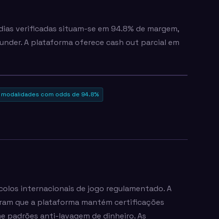
dias verificadas situam-se em 94.8% de margem,
under. A plataforma oferece cash out parcial em
+ modalidades com odds de 94.8%
los internacionais de jogo regulamentado. A
stram que a plataforma mantém certificações
e padrões anti-lavagem de dinheiro. As