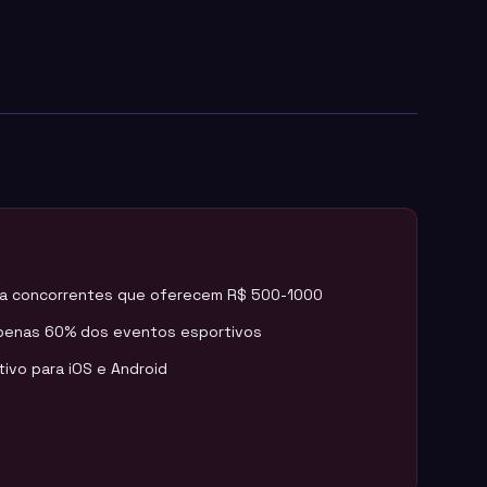
r a concorrentes que oferecem R$ 500-1000
apenas 60% dos eventos esportivos
tivo para iOS e Android