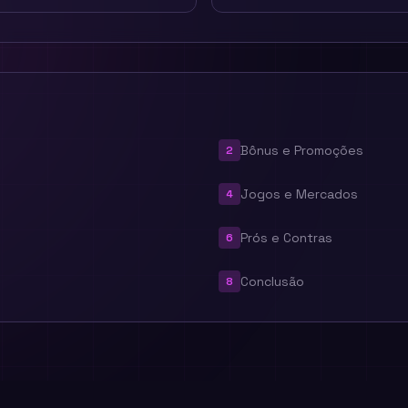
Bônus e Promoções
2
Jogos e Mercados
4
Prós e Contras
6
Conclusão
8