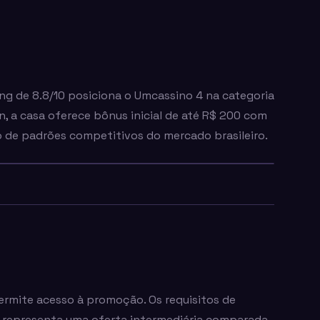
ng de 8.8/10 posiciona o Umcassino 4 na categoria
 a casa oferece bônus inicial de até R$ 200 com
 de padrões competitivos do mercado brasileiro.
ermite acesso à promoção. Os requisitos de
e, representa uma oferta intermediária comparada