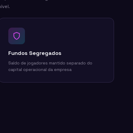
ível.
Fundos Segregados
Saldo de jogadores mantido separado do
capital operacional da empresa