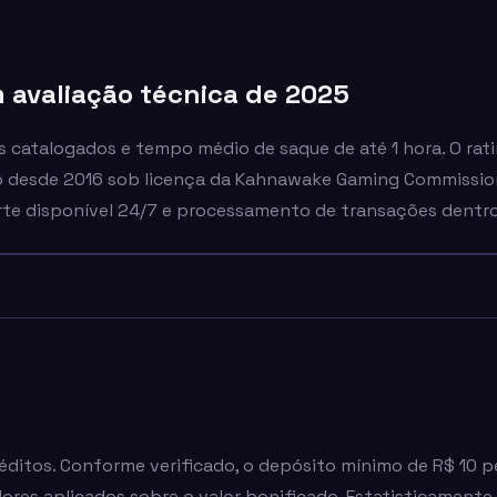
m avaliação técnica de 2025
s catalogados e tempo médio de saque de até 1 hora. O rati
 desde 2016 sob licença da Kahnawake Gaming Commission,
rte disponível 24/7 e processamento de transações dentro
ditos. Conforme verificado, o depósito mínimo de R$ 10 p
dores aplicados sobre o valor bonificado. Estatisticament