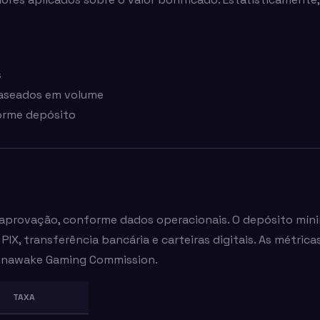
s
baseados em volume
orme depósito
 aprovação, conforme dados operacionais. O depósito míni
PIX, transferência bancária e carteiras digitais. As métr
ahnawake Gaming Commission.
TAXA