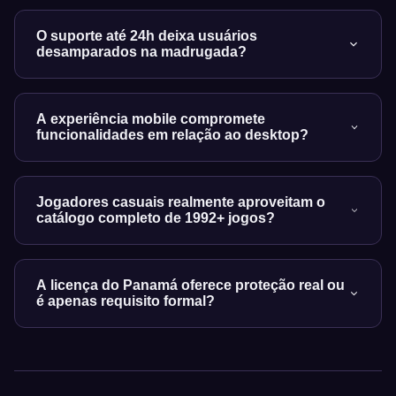
O suporte até 24h deixa usuários
desamparados na madrugada?
A experiência mobile compromete
funcionalidades em relação ao desktop?
Jogadores casuais realmente aproveitam o
catálogo completo de 1992+ jogos?
A licença do Panamá oferece proteção real ou
é apenas requisito formal?