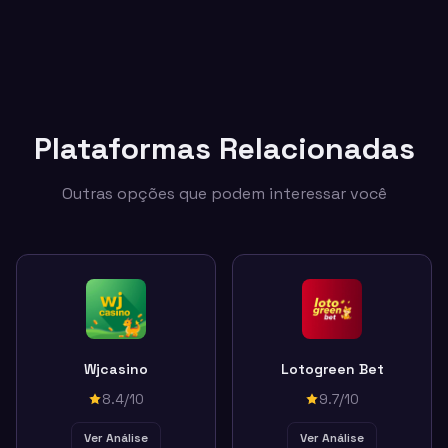
Plataformas Relacionadas
Outras opções que podem interessar você
Wjcasino
Lotogreen Bet
8.4/10
9.7/10
Ver Análise
Ver Análise