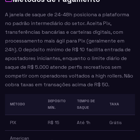
A janela de saque de 24-48h posiciona a plataforma
no padrão intermediário do setor. Aceita Pix,
transferências bancárias e carteiras digitais, com
processamento mais ágil para Pix (geralmente em
24h). O depósito mínimo de R$ 10 facilita entrada de
apostadores iniciantes, enquanto o limite diário de
saque de R$ 5.000 atende perfis recreativos sem
competir com operadores voltados a high rollers. Não
cobra taxas em transações acima de R$ 50.
DEPÓSITO
TEMPO DE
MÉTODO
TAXA
MÍN.
SAQUE
PIX
R$ 15
Até 1h
Grátis
American