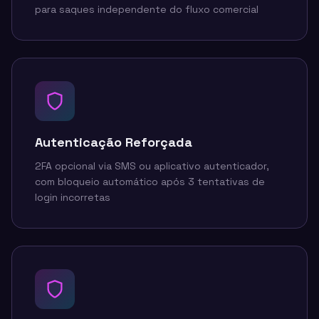
para saques independente do fluxo comercial
Autenticação Reforçada
2FA opcional via SMS ou aplicativo autenticador,
com bloqueio automático após 3 tentativas de
login incorretas