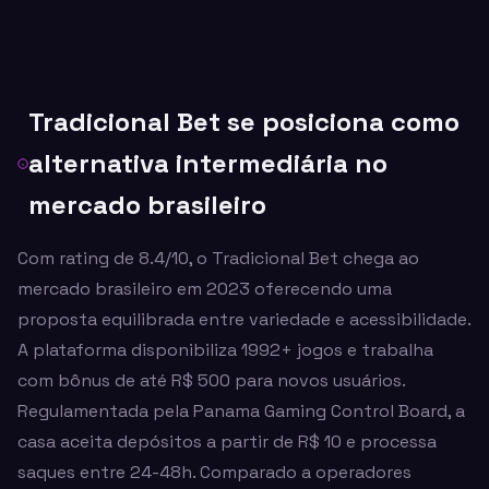
Tradicional Bet se posiciona como
alternativa intermediária no
mercado brasileiro
Com rating de 8.4/10, o Tradicional Bet chega ao
mercado brasileiro em 2023 oferecendo uma
proposta equilibrada entre variedade e acessibilidade.
A plataforma disponibiliza 1992+ jogos e trabalha
com bônus de até R$ 500 para novos usuários.
Regulamentada pela Panama Gaming Control Board, a
casa aceita depósitos a partir de R$ 10 e processa
saques entre 24-48h. Comparado a operadores