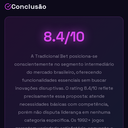
Conclusão
8.4/10
A Tradicional Bet posiciona-se
conscientemente no segmento intermediário
do mercado brasileiro, oferecendo
funcionalidades essenciais sem buscar
inovações disruptivas. O rating 8.4/10 reflete
precisamente essa proposta: atende
necessidades básicas com competência,
porém não disputa liderança em nenhuma
categoria específica. Os 1992+ jogos