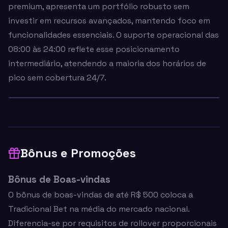
premium, apresenta um portfólio robusto sem
investir em recursos avançados, mantendo foco em
funcionalidades essenciais. O suporte operacional das
08:00 às 24:00 reflete esse posicionamento
intermediário, atendendo a maioria dos horários de
pico sem cobertura 24/7.
Bônus e Promoções
Bônus de Boas-vindas
O bônus de boas-vindas de até R$ 500 coloca a
Tradicional Bet na média do mercado nacional.
Diferencia-se por requisitos de rollover proporcionais