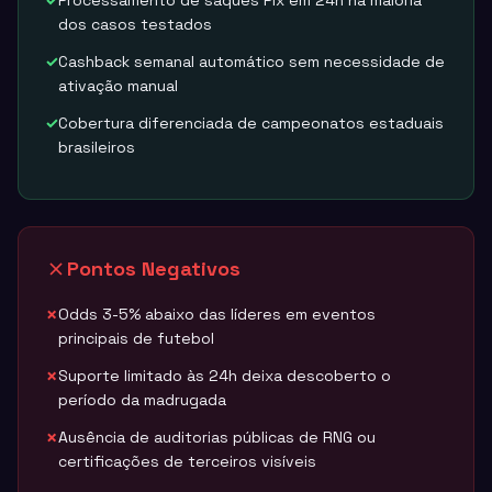
Processamento de saques Pix em 24h na maioria
dos casos testados
Cashback semanal automático sem necessidade de
ativação manual
Cobertura diferenciada de campeonatos estaduais
brasileiros
Pontos Negativos
Odds 3-5% abaixo das líderes em eventos
principais de futebol
Suporte limitado às 24h deixa descoberto o
período da madrugada
Ausência de auditorias públicas de RNG ou
certificações de terceiros visíveis