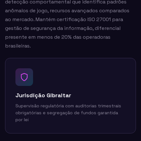
detecção comportamental que identifica padrões
anômalos de jogo, recursos avançados comparados
ao mercado. Mantém certificação ISO 27001 para
gestão de segurança da informação, diferencial
presente em menos de 20% das operadoras
brasileiras.
Jurisdição Gibraltar
Supervisão regulatória com auditorias trimestrais
obrigatórias e segregação de fundos garantida
por lei