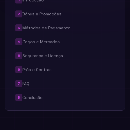
Introdução
Bônus e Promoções
2
Métodos de Pagamento
3
Jogos e Mercados
4
Segurança e Licença
5
Prós e Contras
6
FAQ
7
Conclusão
8