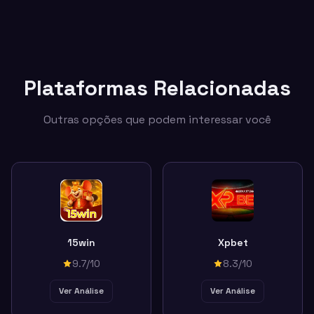
Plataformas Relacionadas
Outras opções que podem interessar você
15win
Xpbet
9.7/10
8.3/10
Ver Análise
Ver Análise