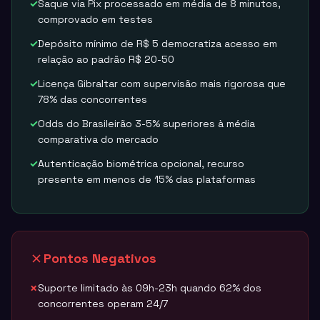
Saque via Pix processado em média de 8 minutos,
comprovado em testes
Depósito mínimo de R$ 5 democratiza acesso em
relação ao padrão R$ 20-50
Licença Gibraltar com supervisão mais rigorosa que
78% das concorrentes
Odds do Brasileirão 3-5% superiores à média
comparativa do mercado
Autenticação biométrica opcional, recurso
presente em menos de 15% das plataformas
Pontos Negativos
Suporte limitado às 09h-23h quando 62% dos
concorrentes operam 24/7