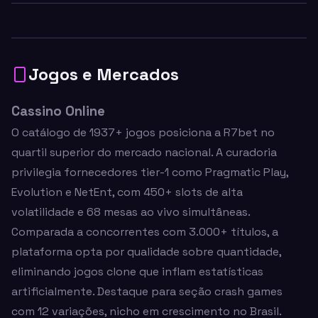
Jogos e Mercados
Cassino Online
O catálogo de 1937+ jogos posiciona a R7bet no
quartil superior do mercado nacional. A curadoria
privilegia fornecedores tier-1 como Pragmatic Play,
Evolution e NetEnt, com 450+ slots de alta
volatilidade e 68 mesas ao vivo simultâneas.
Comparada a concorrentes com 3.000+ títulos, a
plataforma opta por qualidade sobre quantidade,
eliminando jogos clone que inflam estatísticas
artificialmente. Destaque para seção crash games
com 12 variações, nicho em crescimento no Brasil.