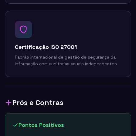
Certificação ISO 27001
Padrão internacional de gestão de segurança da
informação com auditorias anuais independentes
Prós e Contras
Pontos Positivos