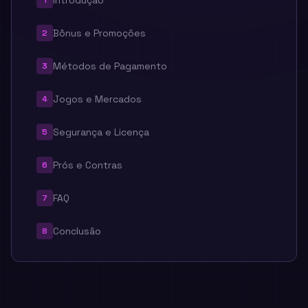
Introdução
Bônus e Promoções
2
Métodos de Pagamento
3
Jogos e Mercados
4
Segurança e Licença
5
Prós e Contras
6
FAQ
7
Conclusão
8