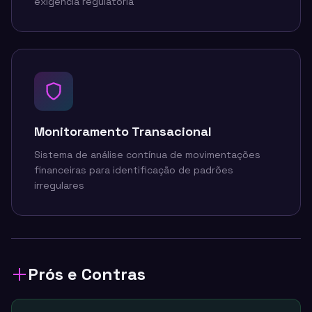
exigência regulatória
Monitoramento Transacional
Sistema de análise contínua de movimentações
financeiras para identificação de padrões
irregulares
Prós e Contras