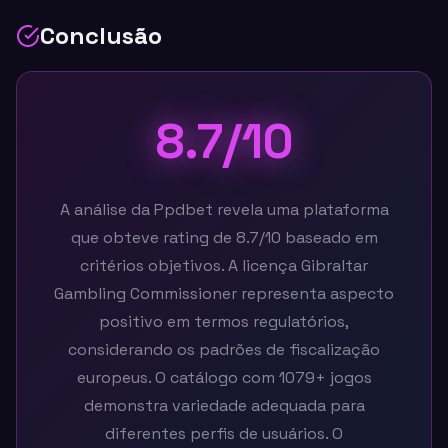
Conclusão
8.7/10
A análise da Ppdbet revela uma plataforma
que obteve rating de 8.7/10 baseado em
critérios objetivos. A licença Gibraltar
Gambling Commissioner representa aspecto
positivo em termos regulatórios,
considerando os padrões de fiscalização
europeus. O catálogo com 1079+ jogos
demonstra variedade adequada para
diferentes perfis de usuários. O