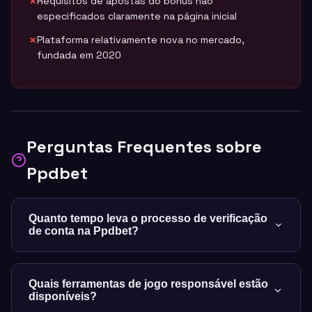
Requisitos de apostas do bônus não
especificados claramente na página inicial
Plataforma relativamente nova no mercado,
fundada em 2020
Perguntas Frequentes sobre
Ppdbet
Quanto tempo leva o processo de verificação
de conta na Ppdbet?
Quais ferramentas de jogo responsável estão
disponíveis?