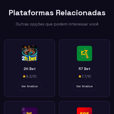
Plataformas Relacionadas
Outras opções que podem interessar você
2H Bet
R7 Bet
9.3/10
7.7/10
Ver Análise
Ver Análise