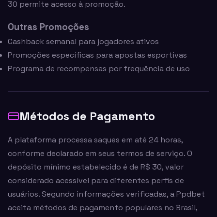
30 permite acesso à promoção.
Outras Promoções
Cashback semanal para jogadores ativos
Promoções específicas para apostas esportivas
Programa de recompensas por frequência de uso
Métodos de Pagamento
A plataforma processa saques em até 24 horas,
conforme declarado em seus termos de serviço. O
depósito mínimo estabelecido é de R$ 30, valor
considerado acessível para diferentes perfis de
usuários. Segundo informações verificadas, a Ppdbet
aceita métodos de pagamento populares no Brasil,