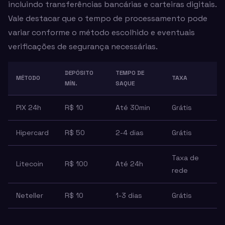
incluindo transferências bancárias e carteiras digitais.
Vale destacar que o tempo de processamento pode
variar conforme o método escolhido e eventuais
verificações de segurança necessárias.
DEPÓSITO
TEMPO DE
MÉTODO
TAXA
MÍN.
SAQUE
PIX 24h
R$ 10
Até 30min
Grátis
Hipercard
R$ 50
2-4 dias
Grátis
Taxa de
Litecoin
R$ 100
Até 24h
rede
Neteller
R$ 10
1-3 dias
Grátis