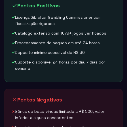
Pontos Positivos
Licença Gibraltar Gambling Commissioner com
fiscalização rigorosa
Catálogo extenso com 1079+ jogos verificados
Processamento de saques em até 24 horas
Depósito mínimo acessível de R$ 30
Suporte disponível 24 horas por dia, 7 dias por
semana
Pontos Negativos
Bônus de boas-vindas limitado a R$ 500, valor
inferior a alguns concorrentes