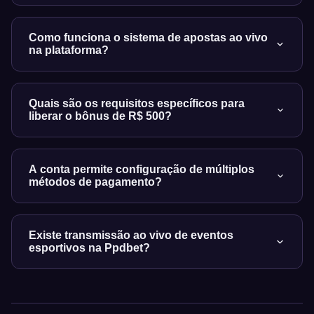
Como funciona o sistema de apostas ao vivo
na plataforma?
Quais são os requisitos específicos para
liberar o bônus de R$ 500?
A conta permite configuração de múltiplos
métodos de pagamento?
Existe transmissão ao vivo de eventos
esportivos na Ppdbet?