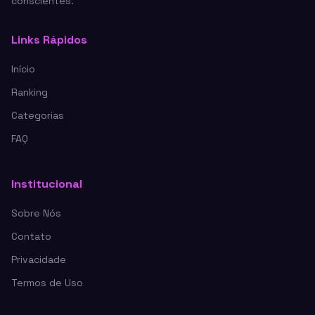
conscientes.
Links Rápidos
Início
Ranking
Categorias
FAQ
Institucional
Sobre Nós
Contato
Privacidade
Termos de Uso