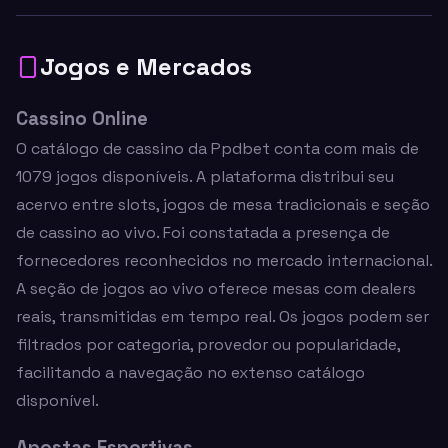
Jogos e Mercados
Cassino Online
O catálogo de cassino da Ppdbet conta com mais de
1079 jogos disponíveis. A plataforma distribui seu
acervo entre slots, jogos de mesa tradicionais e seção
de cassino ao vivo. Foi constatada a presença de
fornecedores reconhecidos no mercado internacional.
A seção de jogos ao vivo oferece mesas com dealers
reais, transmitidas em tempo real. Os jogos podem ser
filtrados por categoria, provedor ou popularidade,
facilitando a navegação no extenso catálogo
disponível.
Apostas Esportivas