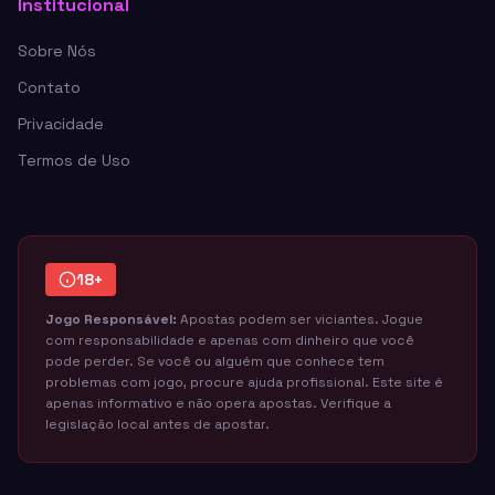
Institucional
Sobre Nós
Contato
Privacidade
Termos de Uso
18+
Jogo Responsável:
Apostas podem ser viciantes. Jogue
com responsabilidade e apenas com dinheiro que você
pode perder. Se você ou alguém que conhece tem
problemas com jogo, procure ajuda profissional. Este site é
apenas informativo e não opera apostas. Verifique a
legislação local antes de apostar.