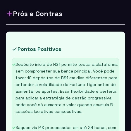
Prós e Contras
Pontos Positivos
Depósito inicial de R$1 permite testar a plataforma
sem comprometer sua banca principal. Você pode
fazer 10 depósitos de R$1 em dias diferentes para
entender a volatilidade do Fortune Tiger antes de
aumentar os aportes. Essa flexibilidade é perfeita
para aplicar a estratégia de gestão progressiva,
onde você só aumenta o valor quando acumula 5
sessões lucrativas consecutivas.
Saques via PIX processados em até 24 horas, com