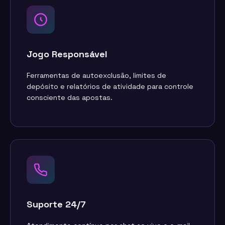
Jogo Responsável
Ferramentas de autoexclusão, limites de
depósito e relatórios de atividade para controle
consciente das apostas.
Suporte 24/7