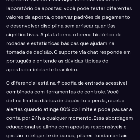
laboratório de apostas: você pode testar diferentes
valores de aposta, observar padrões de pagamento
e desenvolver disciplina sem arriscar quantias
significativas. A plataforma oferece histórico de
rodadas e estatísticas básicas que ajudam na
tomada de decisão. O suporte via chat responde em
português e entende as dúvidas típicas do
apostador iniciante brasileiro.
O diferencial está na filosofia de entrada acessível
combinada com ferramentas de controle. Você
define limites diários de depósito e perda, recebe
alertas quando atinge 80% do limite e pode pausar a
conta por 24h a qualquer momento. Essa abordagem
educacional se alinha com apostas responsáveis e
gestão inteligente de banca, pilares fundamentais