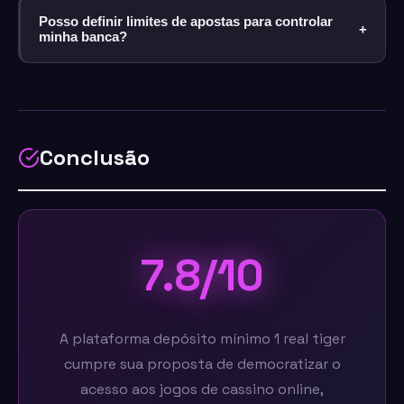
Posso definir limites de apostas para controlar
+
minha banca?
Conclusão
7.8/10
A plataforma depósito mínimo 1 real tiger
cumpre sua proposta de democratizar o
acesso aos jogos de cassino online,