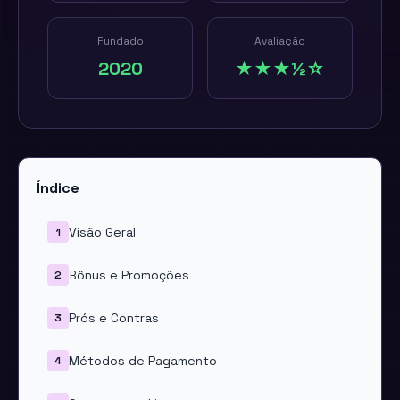
Fundado
Avaliação
2020
★★★½☆
Índice
Visão Geral
1
Bônus e Promoções
2
Prós e Contras
3
Métodos de Pagamento
4