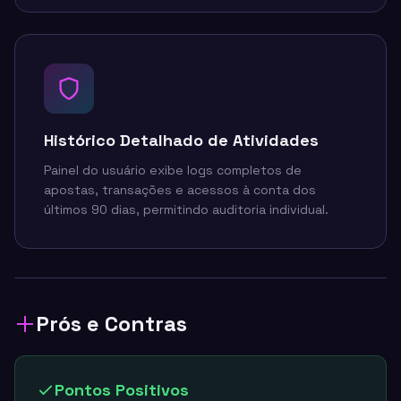
Histórico Detalhado de Atividades
Painel do usuário exibe logs completos de
apostas, transações e acessos à conta dos
últimos 90 dias, permitindo auditoria individual.
Prós e Contras
Pontos Positivos