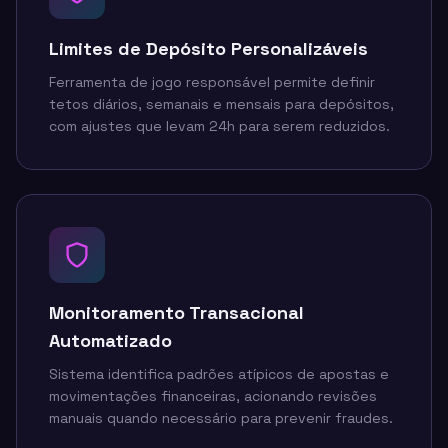
Limites de Depósito Personalizáveis
Ferramenta de jogo responsável permite definir
tetos diários, semanais e mensais para depósitos,
com ajustes que levam 24h para serem reduzidos.
Monitoramento Transacional
Automatizado
Sistema identifica padrões atípicos de apostas e
movimentações financeiras, acionando revisões
manuais quando necessário para prevenir fraudes.