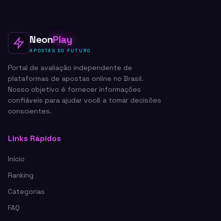
Neon
Play
APOSTAS DO FUTURO
Portal de avaliação independente de
plataformas de apostas online no Brasil.
Nosso objetivo é fornecer informações
confiáveis para ajudar você a tomar decisões
conscientes.
Links Rápidos
Início
Ranking
Categorias
FAQ