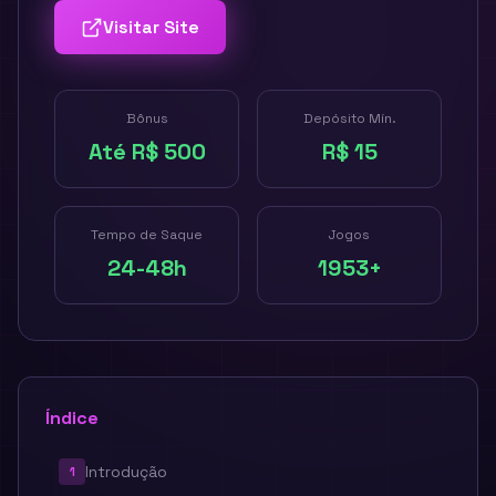
Visitar Site
Bônus
Depósito Mín.
Até R$ 500
R$ 15
Tempo de Saque
Jogos
24-48h
1953+
Índice
Introdução
1