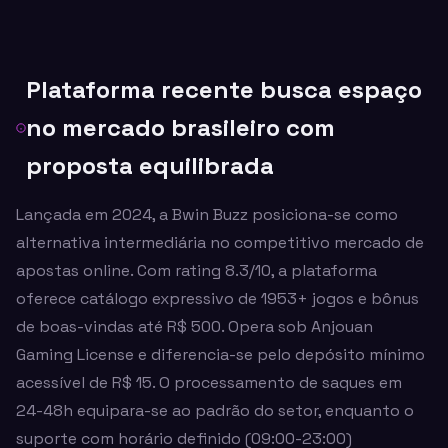
Plataforma recente busca espaço
no mercado brasileiro com
proposta equilibrada
Lançada em 2024, a Bwin Buzz posiciona-se como
alternativa intermediária no competitivo mercado de
apostas online. Com rating 8.3/10, a plataforma
oferece catálogo expressivo de 1953+ jogos e bônus
de boas-vindas até R$ 500. Opera sob Anjouan
Gaming License e diferencia-se pelo depósito mínimo
acessível de R$ 15. O processamento de saques em
24-48h equipara-se ao padrão do setor, enquanto o
suporte com horário definido (09:00-23:00)