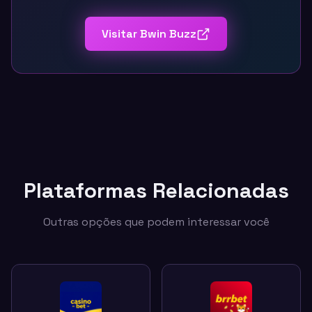
Visitar Bwin Buzz
Plataformas Relacionadas
Outras opções que podem interessar você