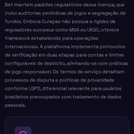
Bet mantém padrões regulatórios dessa licença, que
inclui auditorias periódicas de jogos e segregação de
fundos. Embora Curaçao não possua a rigidez de
reguladores europeus como MGA ou UKGC, oferece
framework estabelecido para operações
internacionais. A plataforma implementa protocolos
de verificação em duas etapas para contas e limites
configuráveis de depósito, alinhando-se com práticas
de jogo responsável. Os termos de serviço detalham
processos de disputa e políticas de privacidade
conforme LGPD, diferencial relevante para usuários
brasileiros preocupados com tratamento de dados
pessoais.