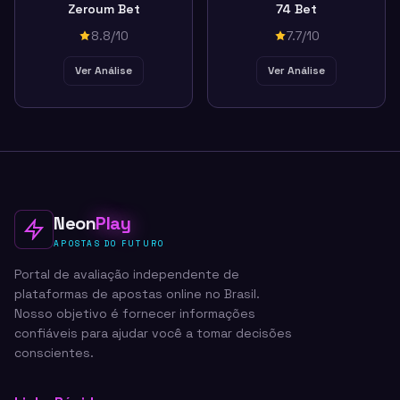
Zeroum Bet
74 Bet
8.8/10
7.7/10
Ver Análise
Ver Análise
Neon
Play
APOSTAS DO FUTURO
Portal de avaliação independente de
plataformas de apostas online no Brasil.
Nosso objetivo é fornecer informações
confiáveis para ajudar você a tomar decisões
conscientes.