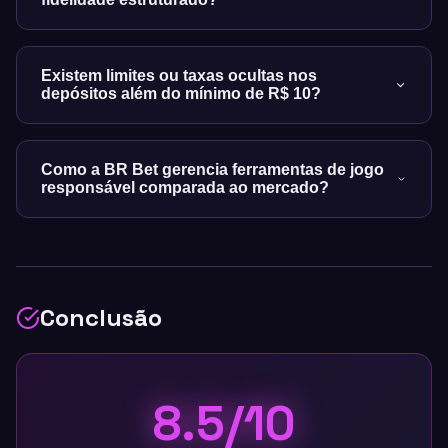
Existem limites ou taxas ocultas nos
depósitos além do mínimo de R$ 10?
Como a BR Bet gerencia ferramentas de jogo
responsável comparada ao mercado?
Conclusão
8.5/10