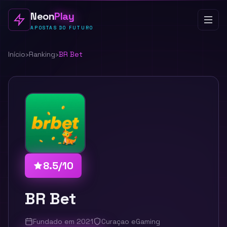
Neon
Play
APOSTAS DO FUTURO
Início
›
Ranking
›
BR Bet
8.5/10
BR Bet
Fundado em 2021
Curaçao eGaming