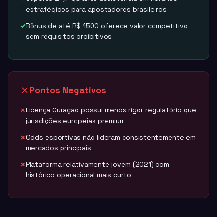
estratégicos para apostadores brasileiros
Bônus de até R$ 1500 oferece valor competitivo
sem requisitos proibitivos
Pontos Negativos
Licença Curaçao possui menos rigor regulatório que
jurisdições europeias premium
Odds esportivas não lideram consistentemente em
mercados principais
Plataforma relativamente jovem (2021) com
histórico operacional mais curto