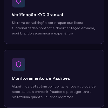
Verificação KYC Gradual
Sistema de validação por etapas que libera
funcionalidades conforme documentação enviada,
equilibrando segurança e experiência
Monitoramento de Padrões
Algoritmos detectam comportamentos atípicos de
apostas para prevenir fraudes e proteger tanto
plataforma quanto usuários legítimos