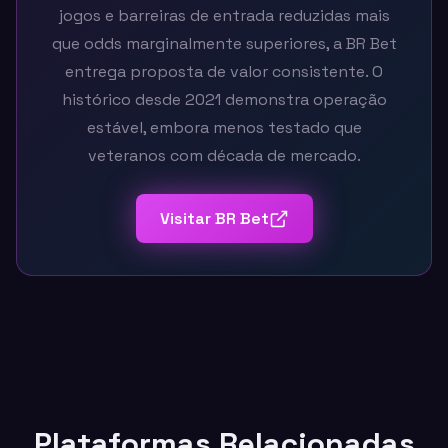
jogos e barreiras de entrada reduzidas mais
que odds marginalmente superiores, a BR Bet
entrega proposta de valor consistente. O
histórico desde 2021 demonstra operação
estável, embora menos testado que
veteranos com década de mercado.
Visitar BR Bet
Plataformas Relacionadas