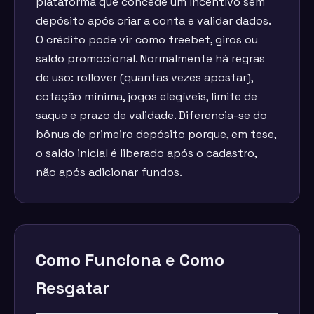
plataforma que concede um incentivo sem
depósito após criar a conta e validar dados.
O crédito pode vir como freebet, giros ou
saldo promocional. Normalmente há regras
de uso: rollover (quantas vezes apostar),
cotação mínima, jogos elegíveis, limite de
saque e prazo de validade. Diferencia-se do
bônus de primeiro depósito porque, em tese,
o saldo inicial é liberado após o cadastro,
não após adicionar fundos.
Como Funciona e Como
Resgatar