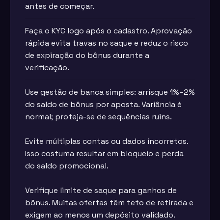
antes de começar.
Faça o KYC logo após o cadastro. Aprovação
rápida evita travas no saque e reduz o risco
de expiração do bônus durante a
verificação.
Use gestão de banca simples: arrisque 1%–2%
do saldo de bônus por aposta. Variância é
normal; proteja-se de sequências ruins.
Evite múltiplas contas ou dados incorretos.
Isso costuma resultar em bloqueio e perda
do saldo promocional.
Verifique limite de saque para ganhos de
bônus. Muitas ofertas têm teto de retirada e
exigem ao menos um depósito validado.