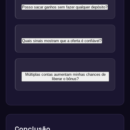
Posso sacar ganhos sem fazer qualquer depósito?
Quais sinais mostram que a oferta é confiável?
Múltiplas contas aumentam minhas chances de
liberar o bônus?
Conclusão