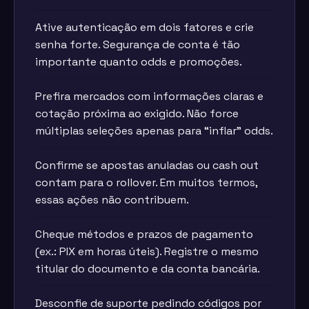
Ative autenticação em dois fatores e crie
senha forte. Segurança de conta é tão
importante quanto odds e promoções.
Prefira mercados com informações claras e
cotação próxima ao exigido. Não force
múltiplas seleções apenas para “inflar” odds.
Confirme se apostas anuladas ou cash out
contam para o rollover. Em muitos termos,
essas ações não contribuem.
Cheque métodos e prazos de pagamento
(ex.: PIX em horas úteis). Registre o mesmo
titular do documento e da conta bancária.
Desconfie de suporte pedindo códigos por