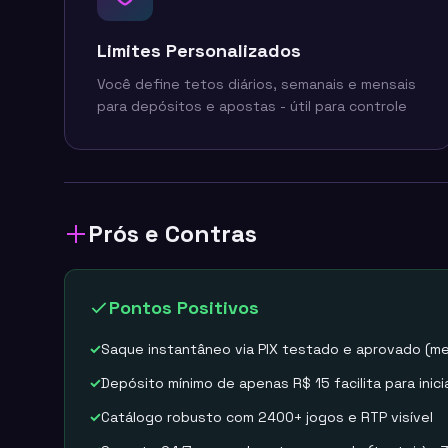
Limites Personalizados
Você define tetos diários, semanais e mensais
para depósitos e apostas - útil para controle
Prós e Contras
Pontos Positivos
Saque instantâneo via PIX testado e aprovado (m
Depósito mínimo de apenas R$ 15 facilita para inic
Catálogo robusto com 2400+ jogos e RTP visível