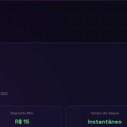
n GSC
Depósito Mín.
Tempo de Saque
R$ 15
Instantâneo