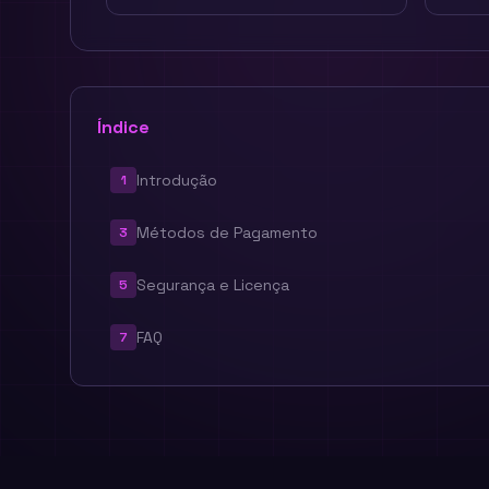
Índice
Introdução
1
Métodos de Pagamento
3
Segurança e Licença
5
FAQ
7