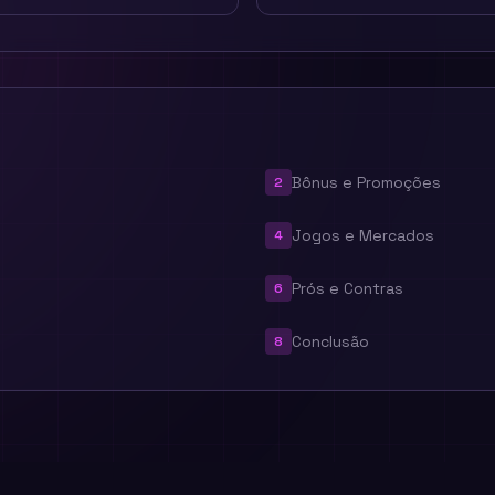
Bônus e Promoções
2
Jogos e Mercados
4
Prós e Contras
6
Conclusão
8