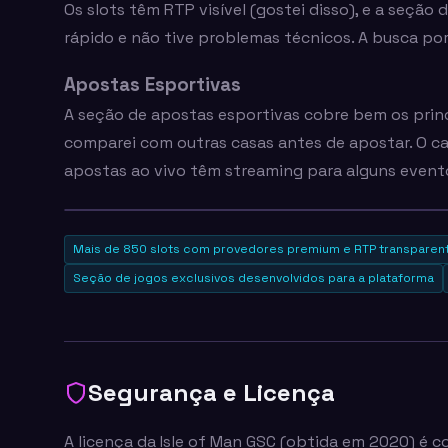
Os slots têm RTP visível (gostei disso), e a seçã
rápido e não tive problemas técnicos. A busca po
Apostas Esportivas
A seção de apostas esportivas cobre bem os princ
comparei com outras casas antes de apostar. O ca
apostas ao vivo têm streaming para alguns evento
Mais de 850 slots com provedores premium e RTP transparen
Seção de jogos exclusivos desenvolvidos para a plataforma
Segurança e Licença
A licença da Isle of Man GSC (obtida em 2020) é c