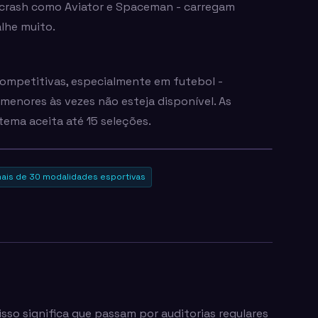
os crash como Aviator e Spaceman - carregam
lhe muito.
competitivas, especialmente em futebol -
menores às vezes não esteja disponível. As
ema aceita até 15 seleções.
ais de 30 modalidades esportivas
isso significa que passam por auditorias regulares