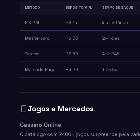
MÉTODO
DEPÓSITO MÍN.
TEMPO DE SAQUE
PIX 24h
R$ 15
Instantâneo
Mastercard
R$ 50
2-4 dias
Bitcoin
R$ 50
Até 24h
Mercado Pago
R$ 20
1-3 dias
Jogos e Mercados
Cassino Online
O catálogo com 2400+ jogos surpreende pela varied