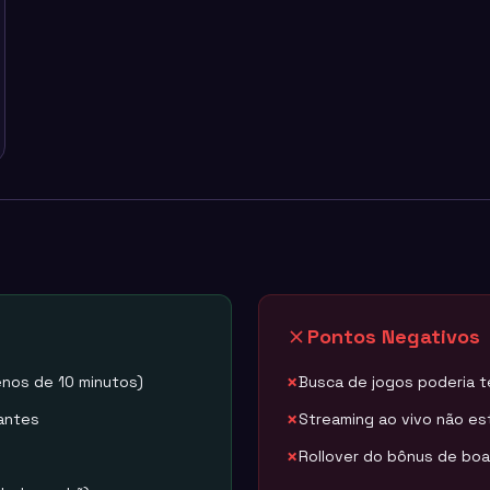
Pontos Negativos
enos de 10 minutos)
Busca de jogos poderia te
iantes
Streaming ao vivo não es
Rollover do bônus de boa