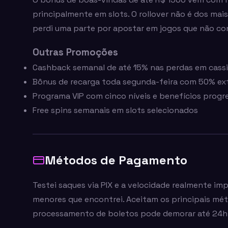
principalmente em slots. O rollover não é dos ma
perdi uma parte por apostar em jogos que não c
Outras Promoções
Cashback semanal de até 15% nas perdas em cass
Bônus de recarga toda segunda-feira com 50% ex
Programa VIP com cinco níveis e benefícios progr
Free spins semanais em slots selecionados
Métodos de Pagamento
Testei saques via PIX e a velocidade realmente im
menores que encontrei. Aceitam os principais métod
processamento de boletos pode demorar até 24h. P