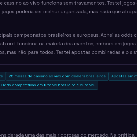
o de cassino ao vivo funciona sem travamentos. Testei jog
r jogos poderia ser melhor organizada, mas nada que atrapa
ipais campeonatos brasileiros e europeus. Achei as odds 
sh out funciona na maioria dos eventos, embora em jogos 
s, mas não para todos. Testei apostas combinadas e o sist
te
25 mesas de cassino ao vivo com dealers brasileiros
Apostas em m
Odds competitivas em futebol brasileiro e europeu
onsiderada uma das mais rigorosas do mercado. Na prática, 