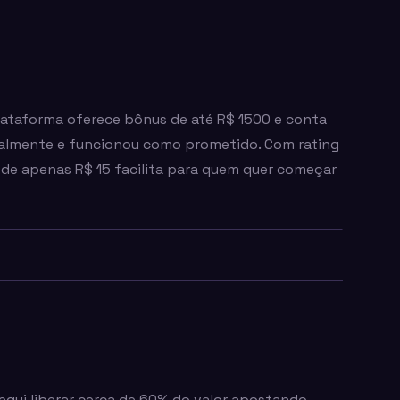
plataforma oferece bônus de até R$ 1500 e conta
oalmente e funcionou como prometido. Com rating
o de apenas R$ 15 facilita para quem quer começar
egui liberar cerca de 60% do valor apostando