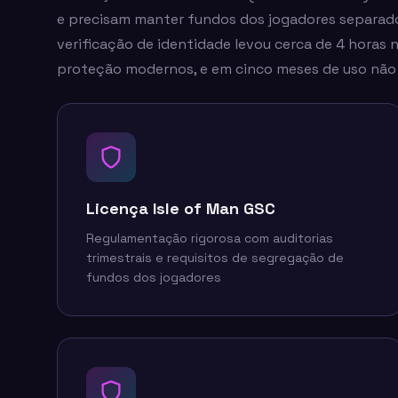
e precisam manter fundos dos jogadores separados
verificação de identidade levou cerca de 4 hora
proteção modernos, e em cinco meses de uso não 
Licença Isle of Man GSC
Regulamentação rigorosa com auditorias
trimestrais e requisitos de segregação de
fundos dos jogadores