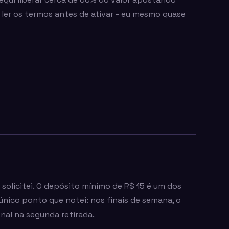
ler os termos antes de ativar - eu mesmo quase
 solicitei. O depósito mínimo de R$ 15 é um dos
 único ponto que notei: nos finais de semana, o
nal na segunda retirada.