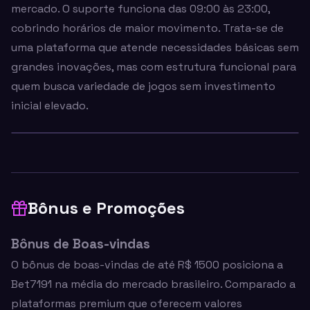
mercado. O suporte funciona das 09:00 às 23:00,
cobrindo horários de maior movimento. Trata-se de
uma plataforma que atende necessidades básicas sem
grandes inovações, mas com estrutura funcional para
quem busca variedade de jogos sem investimento
inicial elevado.
Bônus e Promoções
Bônus de Boas-vindas
O bônus de boas-vindas de até R$ 1500 posiciona a
Bet7191 na média do mercado brasileiro. Comparado a
plataformas premium que oferecem valores