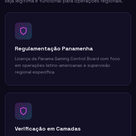
seja legítima e funcional para operações regionais.
Regulamentação Panamenha
Licença da Panama Gaming Control Board com foco
em operações latino-americanas e supervisão
regional específica
Verificação em Camadas