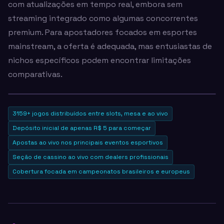
com atualizações em tempo real, embora sem
streaming integrado como algumas concorrentes
premium. Para apostadores focados em esportes
mainstream, a oferta é adequada, mas entusiastas de
nichos específicos podem encontrar limitações
comparativas.
3159+ jogos distribuídos entre slots, mesa e ao vivo
Depósito inicial de apenas R$ 5 para começar
Apostas ao vivo nos principais eventos esportivos
Seção de cassino ao vivo com dealers profissionais
Cobertura focada em campeonatos brasileiros e europeus