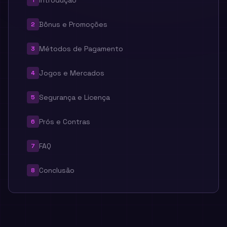
Introdução
Bônus e Promoções
2
Métodos de Pagamento
3
Jogos e Mercados
4
Segurança e Licença
5
Prós e Contras
6
FAQ
7
Conclusão
8