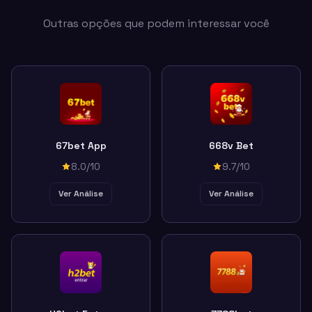
Outras opções que podem interessar você
67bet App
668v Bet
8.0/10
9.7/10
Ver Análise
Ver Análise