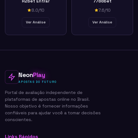
H2bet Entrar
7788bet
8.0/10
7.6/10
Ver Análise
Ver Análise
Neon
Play
APOSTAS DO FUTURO
Portal de avaliação independente de
plataformas de apostas online no Brasil.
Nosso objetivo é fornecer informações
confiáveis para ajudar você a tomar decisões
conscientes.
Links Rápidos