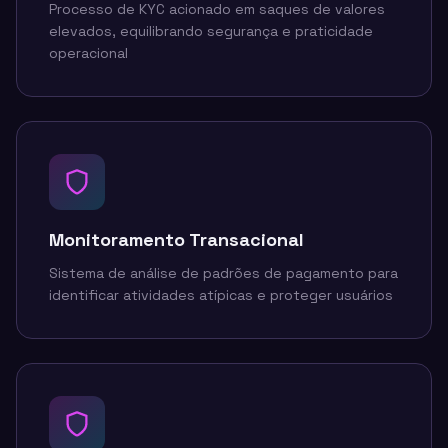
Processo de KYC acionado em saques de valores
elevados, equilibrando segurança e praticidade
operacional
Monitoramento Transacional
Sistema de análise de padrões de pagamento para
identificar atividades atípicas e proteger usuários