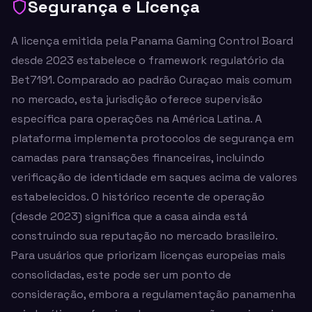
Segurança e Licença
A licença emitida pela Panama Gaming Control Board
desde 2023 estabelece o framework regulatório da
Bet7191. Comparado ao padrão Curaçao mais comum
no mercado, esta jurisdição oferece supervisão
específica para operações na América Latina. A
plataforma implementa protocolos de segurança em
camadas para transações financeiras, incluindo
verificação de identidade em saques acima de valores
estabelecidos. O histórico recente de operação
(desde 2023) significa que a casa ainda está
construindo sua reputação no mercado brasileiro.
Para usuários que priorizam licenças europeias mais
consolidadas, este pode ser um ponto de
consideração, embora a regulamentação panamenha