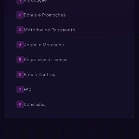
Introdução
Bônus e Promoções
2
Métodos de Pagamento
3
Jogos e Mercados
4
Segurança e Licença
5
Prós e Contras
6
FAQ
7
Conclusão
8