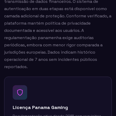
transmissão de dados financeiros. O sistema de
autenticação em duas etapas está disponível como
camada adicional de proteção. Conforme verificado, a
plataforma mantém política de privacidade
documentada e acessível aos usuários. A
regulamentação panamenha exige auditorias
periódicas, embora com menor rigor comparada a
jurisdições europeias. Dados indicam histórico
operacional de 7 anos sem incidentes públicos
reportados.
Licença Panama Gaming