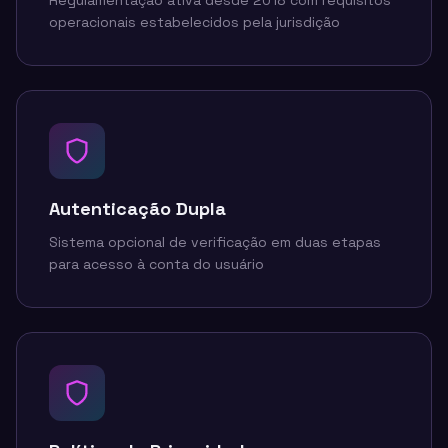
Regulamentação ativa desde 2018 com requisitos
operacionais estabelecidos pela jurisdição
Autenticação Dupla
Sistema opcional de verificação em duas etapas
para acesso à conta do usuário