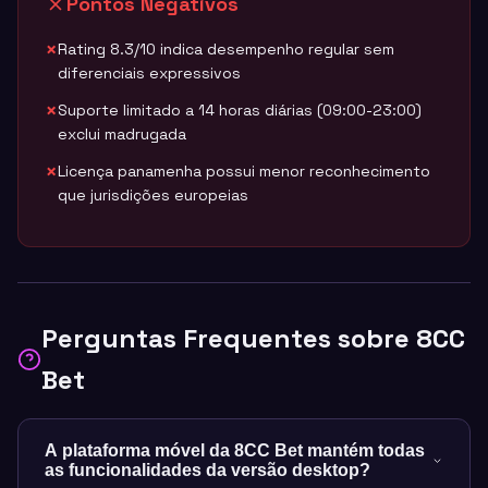
Pontos Negativos
Rating 8.3/10 indica desempenho regular sem
diferenciais expressivos
Suporte limitado a 14 horas diárias (09:00-23:00)
exclui madrugada
Licença panamenha possui menor reconhecimento
que jurisdições europeias
Perguntas Frequentes sobre 8CC
Bet
A plataforma móvel da 8CC Bet mantém todas
as funcionalidades da versão desktop?