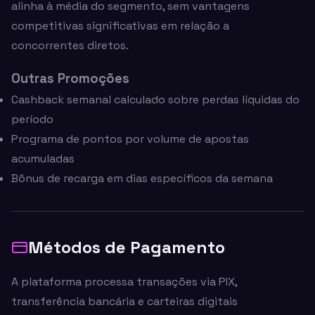
alinha à média do segmento, sem vantagens
competitivas significativas em relação a
concorrentes diretos.
Outras Promoções
Cashback semanal calculado sobre perdas líquidas do
período
Programa de pontos por volume de apostas
acumuladas
Bônus de recarga em dias específicos da semana
Métodos de Pagamento
A plataforma processa transações via PIX,
transferência bancária e carteiras digitais