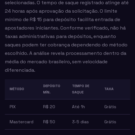
selecionadas. O tempo de saque registrado atinge até
24 horas após aprovação da solicitação. O limite
mínimo de R$ 15 para depósito facilita entrada de
apostadores iniciantes. Conforme verificado, não há
taxas administrativas para depósitos, enquanto
saques podem ter cobrança dependendo do método
escolhido. A análise revela processamento dentro da
média do mercado brasileiro, sem velocidade
diferenciada.
DEPÓSITO
TEMPO DE
MÉTODO
TAXA
MÍN.
SAQUE
PIX
R$ 20
Até 1h
Grátis
Mastercard
R$ 50
3-5 dias
Grátis