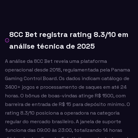
8CC Bet registra rating 8.3/10 em
análise técnica de 2025
A análise da 8CC Bet revela uma plataforma
operacional desde 2018, regulamentada pela Panama
Gaming Control Board. Os dados indicam catálogo de
3400+ jogos e processamento de saques em até 24
horas. O bônus de boas-vindas atinge R$ 1500, com
barreira de entrada de R$ 15 para depósito mínimo. O
rating 8.3/10 posiciona a operadora na categoria
regular do mercado brasileiro. A janela de suporte
funciona das 09:00 às 23:00, totalizando 14 horas