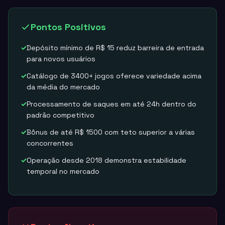
Pontos Positivos
Depósito mínimo de R$ 15 reduz barreira de entrada
para novos usuários
Catálogo de 3400+ jogos oferece variedade acima
da média do mercado
Processamento de saques em até 24h dentro do
padrão competitivo
Bônus de até R$ 1500 com teto superior a várias
concorrentes
Operação desde 2018 demonstra estabilidade
temporal no mercado