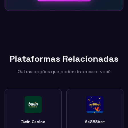
Plataformas Relacionadas
Outras opções que podem interessar você
Bwin Casino
Aa888bet