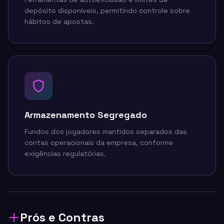
depósito disponíveis, permitindo controle sobre
hábitos de apostas.
Armazenamento Segregado
Fundos dos jogadores mantidos separados das
contas operacionais da empresa, conforme
exigências regulatórias.
Prós e Contras