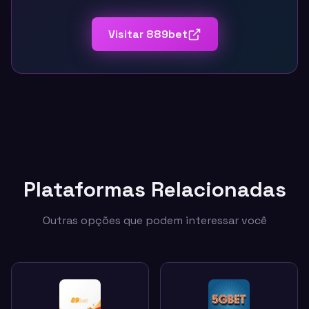
Visitar 889bet
Plataformas Relacionadas
Outras opções que podem interessar você