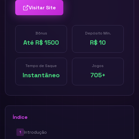
Visitar Site
Bônus
Depósito Mín.
Até R$ 1500
R$ 10
Tempo de Saque
Jogos
Instantâneo
705+
Índice
Introdução
1