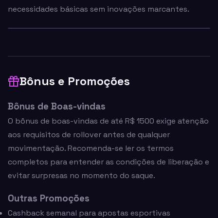
necessidades básicas sem inovações marcantes.
Bônus e Promoções
Bônus de Boas-vindas
O bônus de boas-vindas de até R$ 1500 exige atenção
aos requisitos de rollover antes de qualquer
movimentação. Recomenda-se ler os termos
completos para entender as condições de liberação e
evitar surpresas no momento do saque.
Outras Promoções
Cashback semanal para apostas esportivas