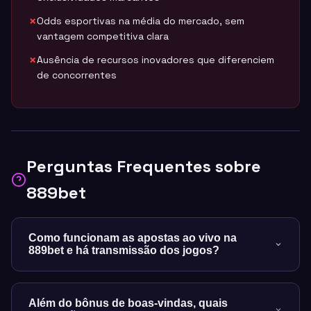
Odds esportivas na média do mercado, sem
vantagem competitiva clara
Ausência de recursos inovadores que diferenciem
de concorrentes
Perguntas Frequentes sobre
889bet
Como funcionam as apostas ao vivo na
889bet e há transmissão dos jogos?
Além do bônus de boas-vindas, quais