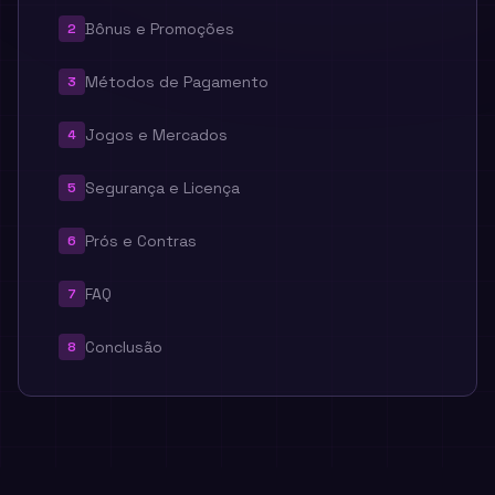
Bônus e Promoções
2
Métodos de Pagamento
3
Jogos e Mercados
4
Segurança e Licença
5
Prós e Contras
6
FAQ
7
Conclusão
8