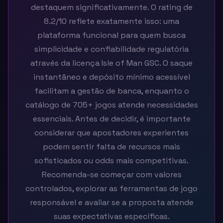
destaquem significativamente. O rating de
8.2/10 reflete exatamente isso: uma
plataforma funcional para quem busca
simplicidade e confiabilidade regulatória
através da licença Isle of Man GSC. O saque
instantâneo e depósito mínimo acessível
facilitam a gestão de banca, enquanto o
catálogo de 705+ jogos atende necessidades
essenciais. Antes de decidir, é importante
considerar que apostadores experientes
podem sentir falta de recursos mais
sofisticados ou odds mais competitivas.
Recomenda-se começar com valores
controlados, explorar as ferramentas de jogo
responsável e avaliar se a proposta atende
suas expectativas específicas.