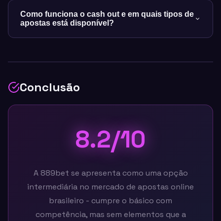
Como funciona o cash out e em quais tipos de
apostas está disponível?
Conclusão
8.2/10
A 889bet se apresenta como uma opção
intermediária no mercado de apostas online
brasileiro - cumpre o básico com
competência, mas sem elementos que a