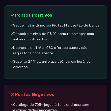
Pontos Positivos
Saque instantâneo via Pix facilita gestão de banca
Depósito mínimo de R$ 10 permite começar com
valores controlados
Licença Isle of Man GSC oferece supervisão
regulatória consistente
Suporte 24/7 garante assistência em horários
diversos
Pontos Negativos
Catálogo de 705+ jogos é funcional mas sem
exclusividades marcantes