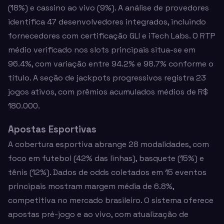
(18%) e cassino ao vivo (9%). A análise de provedores
identifica 47 desenvolvedores integrados, incluindo
fornecedores com certificação GLI e iTech Labs. O RTP
médio verificado nos slots principais situa-se em
96.4%, com variação entre 94.2% e 98.7% conforme o
título. A seção de jackpots progressivos registra 23
jogos ativos, com prêmios acumulados médios de R$
180.000.
Apostas Esportivas
A cobertura esportiva abrange 28 modalidades, com
foco em futebol (42% das linhas), basquete (15%) e
tênis (12%). Dados de odds coletados em 15 eventos
principais mostram margem média de 6.8%,
competitiva no mercado brasileiro. O sistema oferece
apostas pré-jogo e ao vivo, com atualização de