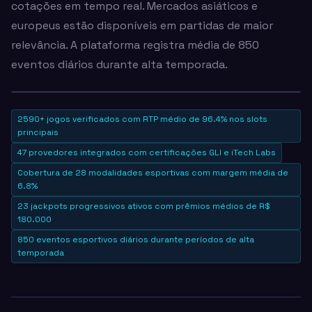
cotações em tempo real. Mercados asiáticos e
europeus estão disponíveis em partidas de maior
relevância. A plataforma registra média de 850
eventos diários durante alta temporada.
2590+ jogos verificados com RTP médio de 96.4% nos slots
principais
47 provedores integrados com certificações GLI e iTech Labs
Cobertura de 28 modalidades esportivas com margem média de
6.8%
23 jackpots progressivos ativos com prêmios médios de R$
180.000
850 eventos esportivos diários durante períodos de alta
temporada