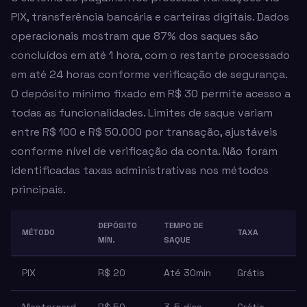
PIX, transferência bancária e carteiras digitais. Dados
operacionais mostram que 87% dos saques são
concluídos em até 1 hora, com o restante processado
em até 24 horas conforme verificação de segurança.
O depósito mínimo fixado em R$ 30 permite acesso a
todas as funcionalidades. Limites de saque variam
entre R$ 100 e R$ 50.000 por transação, ajustáveis
conforme nível de verificação da conta. Não foram
identificadas taxas administrativas nos métodos
principais.
DEPÓSITO
TEMPO DE
MÉTODO
TAXA
MÍN.
SAQUE
PIX
R$ 20
Até 30min
Grátis