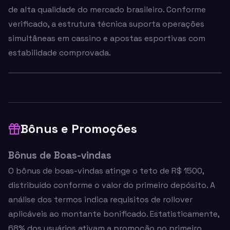
de alta qualidade do mercado brasileiro. Conforme
verificado, a estrutura técnica suporta operações
simultâneas em cassino e apostas esportivas com
estabilidade comprovada.
Bônus e Promoções
Bônus de Boas-vindas
O bônus de boas-vindas atinge o teto de R$ 1500,
distribuído conforme o valor do primeiro depósito. A
análise dos termos indica requisitos de rollover
aplicáveis ao montante bonificado. Estatisticamente,
68% dos usuários ativam a promoção no primeiro