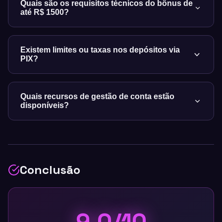
Quais são os requisitos técnicos do bônus de
até R$ 1500?
Existem limites ou taxas nos depósitos via
PIX?
Quais recursos de gestão de conta estão
disponíveis?
Conclusão