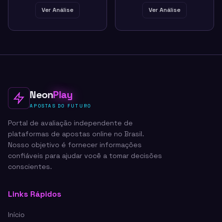
Ver Análise
Ver Análise
Neon
Play
APOSTAS DO FUTURO
Portal de avaliação independente de
plataformas de apostas online no Brasil.
Nosso objetivo é fornecer informações
confiáveis para ajudar você a tomar decisões
conscientes.
Links Rápidos
Início