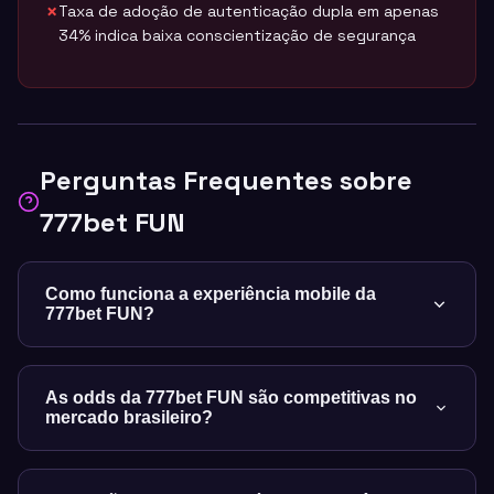
Taxa de adoção de autenticação dupla em apenas
34% indica baixa conscientização de segurança
Perguntas Frequentes sobre
777bet FUN
Como funciona a experiência mobile da
777bet FUN?
As odds da 777bet FUN são competitivas no
mercado brasileiro?