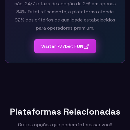
não-24/7 e taxa de adoção de 2FA em apenas
34%. Estatisticamente, a plataforma atende
92% dos critérios de qualidade estabelecidos
para operadores premium.
Visitar 777bet FUN
Plataformas Relacionadas
Outras opções que podem interessar você