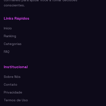
confiáveis para ajudar você a tomar decisões
conscientes.
Links Rápidos
Início
Ranking
Categorias
FAQ
Institucional
Sobre Nós
Contato
Privacidade
Termos de Uso