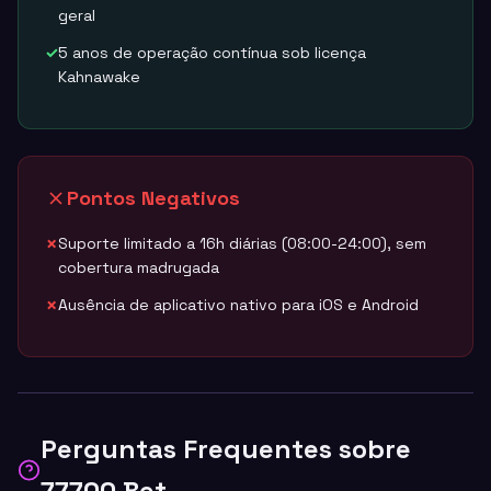
geral
5 anos de operação contínua sob licença
Kahnawake
Pontos Negativos
Suporte limitado a 16h diárias (08:00-24:00), sem
cobertura madrugada
Ausência de aplicativo nativo para iOS e Android
Perguntas Frequentes sobre
77700 Bet