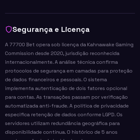
Segurança e Licença
A 77700 Bet opera sob licença da Kahnawake Gaming
Commission desde 2020, jurisdição reconhecida
internacionalmente. A análise técnica confirma
protocolos de segurança em camadas para proteção
de dados financeiros e pessoais. O sistema
implementa autenticação de dois fatores opcional
para contas. As transações passam por verificação
automatizada anti-fraude. A política de privacidade
especifica retenção de dados conforme LGPD. Os
servidores utilizam redundância geográfica para
disponibilidade contínua. O histórico de 5 anos