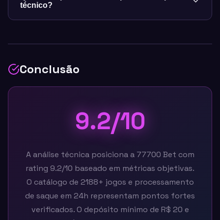
técnico?
Conclusão
9.2/10
A análise técnica posiciona a 77700 Bet com
rating 9.2/10 baseado em métricas objetivas.
O catálogo de 2188+ jogos e processamento
de saque em 24h representam pontos fortes
verificados. O depósito mínimo de R$ 20 e