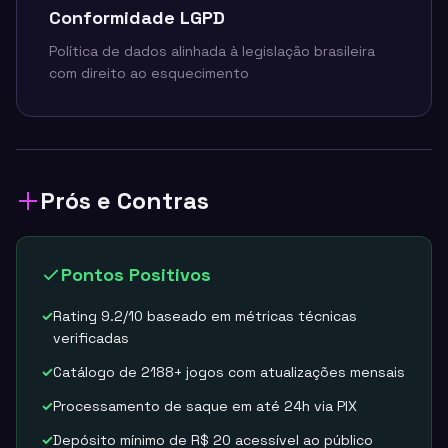
Conformidade LGPD
Política de dados alinhada à legislação brasileira
com direito ao esquecimento
Prós e Contras
Pontos Positivos
Rating 9.2/10 baseado em métricas técnicas
verificadas
Catálogo de 2188+ jogos com atualizações mensais
Processamento de saque em até 24h via PIX
Depósito mínimo de R$ 20 acessível ao público