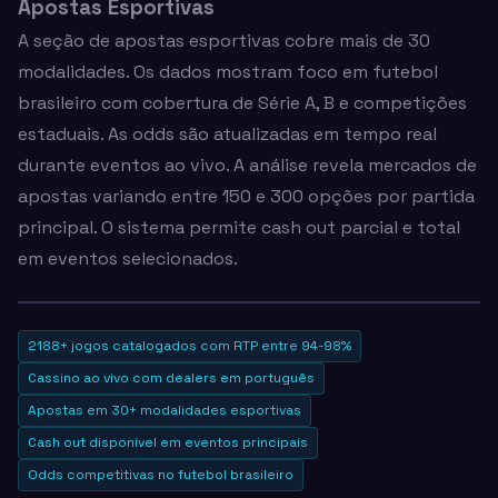
Apostas Esportivas
A seção de apostas esportivas cobre mais de 30
modalidades. Os dados mostram foco em futebol
brasileiro com cobertura de Série A, B e competições
estaduais. As odds são atualizadas em tempo real
durante eventos ao vivo. A análise revela mercados de
apostas variando entre 150 e 300 opções por partida
principal. O sistema permite cash out parcial e total
em eventos selecionados.
2188+ jogos catalogados com RTP entre 94-98%
Cassino ao vivo com dealers em português
Apostas em 30+ modalidades esportivas
Cash out disponível em eventos principais
Odds competitivas no futebol brasileiro