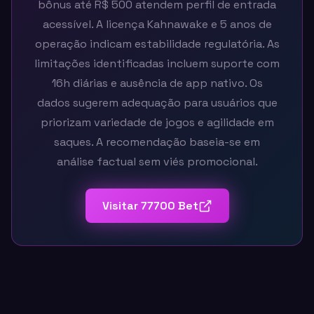
bônus até R$ 500 atendem perfil de entrada
acessível. A licença Kahnawake e 5 anos de
operação indicam estabilidade regulatória. As
limitações identificadas incluem suporte com
16h diárias e ausência de app nativo. Os
dados sugerem adequação para usuários que
priorizam variedade de jogos e agilidade em
saques. A recomendação baseia-se em
análise factual sem viés promocional.
Visitar 77700 Bet