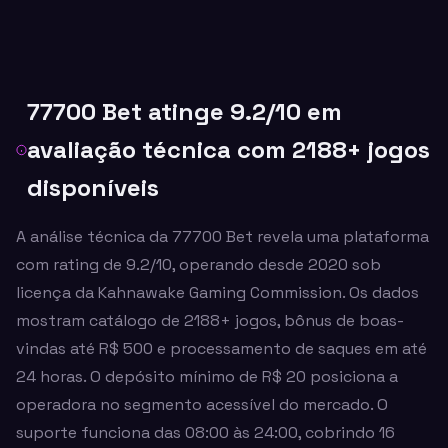
77700 Bet atinge 9.2/10 em
avaliação técnica com 2188+ jogos
disponíveis
A análise técnica da 77700 Bet revela uma plataforma
com rating de 9.2/10, operando desde 2020 sob
licença da Kahnawake Gaming Commission. Os dados
mostram catálogo de 2188+ jogos, bônus de boas-
vindas até R$ 500 e processamento de saques em até
24 horas. O depósito mínimo de R$ 20 posiciona a
operadora no segmento acessível do mercado. O
suporte funciona das 08:00 às 24:00, cobrindo 16