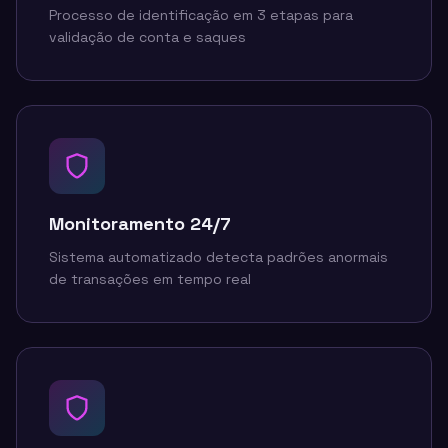
Processo de identificação em 3 etapas para
validação de conta e saques
Monitoramento 24/7
Sistema automatizado detecta padrões anormais
de transações em tempo real