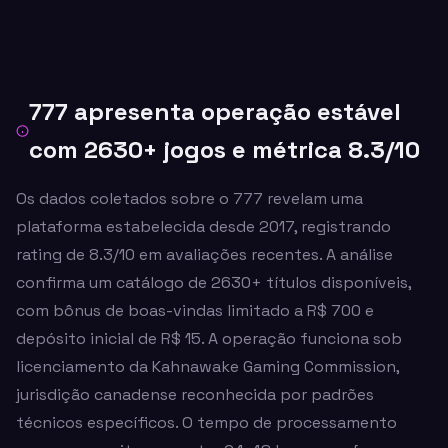
777 apresenta operação estável
com 2630+ jogos e métrica 8.3/10
Os dados coletados sobre o 777 revelam uma
plataforma estabelecida desde 2017, registrando
rating de 8.3/10 em avaliações recentes. A análise
confirma um catálogo de 2630+ títulos disponíveis,
com bônus de boas-vindas limitado a R$ 700 e
depósito inicial de R$ 15. A operação funciona sob
licenciamento da Kahnawake Gaming Commission,
jurisdição canadense reconhecida por padrões
técnicos específicos. O tempo de processamento