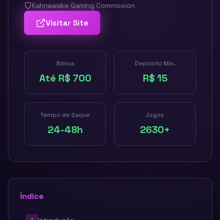
Kahnawake Gaming Commission
Visitar Site
Bônus
Depósito Mín.
Até R$ 700
R$ 15
Tempo de Saque
Jogos
24-48h
2630+
Índice
1