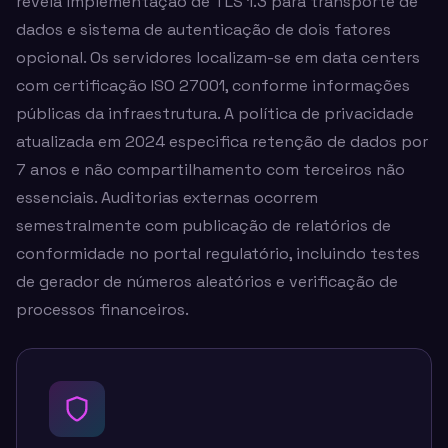
revela implementação de TLS 1.3 para transporte de
dados e sistema de autenticação de dois fatores
opcional. Os servidores localizam-se em data centers
com certificação ISO 27001, conforme informações
públicas da infraestrutura. A política de privacidade
atualizada em 2024 especifica retenção de dados por
7 anos e não compartilhamento com terceiros não
essenciais. Auditorias externas ocorrem
semestralmente com publicação de relatórios de
conformidade no portal regulatório, incluindo testes
de gerador de números aleatórios e verificação de
processos financeiros.