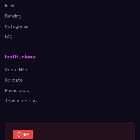
Início
Ranking
Categorias
FAQ
Institucional
Sobre Nós
Contato
Privacidade
Termos de Uso
18+