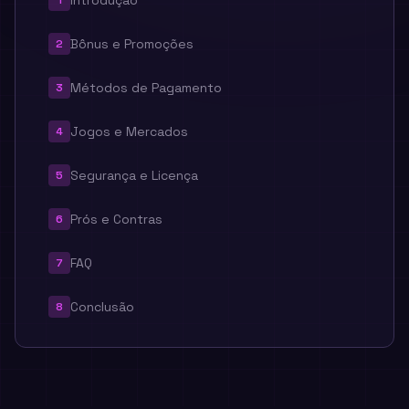
Introdução
Bônus e Promoções
2
Métodos de Pagamento
3
Jogos e Mercados
4
Segurança e Licença
5
Prós e Contras
6
FAQ
7
Conclusão
8