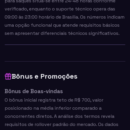
para saques situa-se entre 24-48 horas conforme
verificado, enquanto o suporte técnico opera das
09:00 às 23:00 horário de Brasília. Os números indicam
uma opção funcional que atende requisitos básicos
sem apresentar diferenciais técnicos significativos.
Bônus e Promoções
Bônus de Boas-vindas
O bônus inicial registra teto de R$ 700, valor
posicionado na média inferior comparado a
concorrentes diretos. A análise dos termos revela
requisitos de rollover padrão do mercado. Os dados