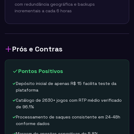
com redundância geográfica e backups
incrementais a cada 6 horas
Prós e Contras
Pontos Positivos
Depósito inicial de apenas R$ 15 facilita teste da
plataforma
Catálogo de 2630+ jogos com RTP médio verificado
de 96.1%
Processamento de saques consistente em 24-48h
conforme dados
Margem de apostas esportivas de 5.8%