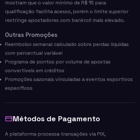
mostram que o valor mínimo de R$ 15 para
qualificação facilita acesso, porém o limite superior
restringe apostadores com bankroll mais elevado.
Outras Promoções
Reembolso semanal calculado sobre perdas líquidas
com percentual variável
Programa de pontos por volume de apostas
convertíveis em créditos
Promoções sazonais vinculadas a eventos esportivos
específicos
Métodos de Pagamento
A plataforma processa transações via PIX,