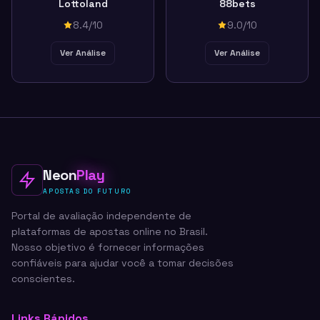
Lottoland
88bets
8.4/10
9.0/10
Ver Análise
Ver Análise
Neon
Play
APOSTAS DO FUTURO
Portal de avaliação independente de
plataformas de apostas online no Brasil.
Nosso objetivo é fornecer informações
confiáveis para ajudar você a tomar decisões
conscientes.
Links Rápidos