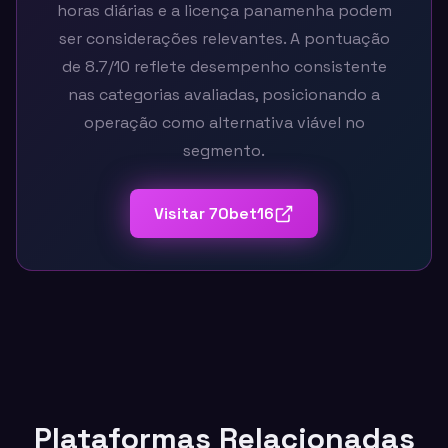
horas diárias e a licença panamenha podem
ser considerações relevantes. A pontuação
de 8.7/10 reflete desempenho consistente
nas categorias avaliadas, posicionando a
operação como alternativa viável no
segmento.
Visitar 70bet16
Plataformas Relacionadas