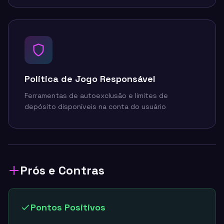
Política de Jogo Responsável
Ferramentas de autoexclusão e limites de
depósito disponíveis na conta do usuário
Prós e Contras
Pontos Positivos