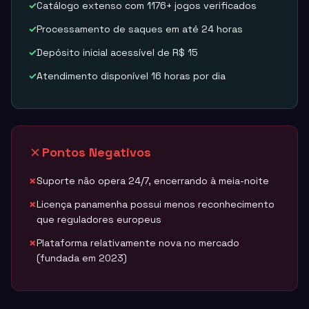
Catálogo extenso com 1176+ jogos verificados
Processamento de saques em até 24 horas
Depósito inicial acessível de R$ 15
Atendimento disponível 16 horas por dia
Pontos Negativos
Suporte não opera 24/7, encerrando à meia-noite
Licença panamenha possui menos reconhecimento
que reguladores europeus
Plataforma relativamente nova no mercado
(fundada em 2023)