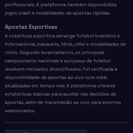
profissionais. A plataforma também disponibiliza
jogos crash e modalidades de apostas rápidas.
Apostas Esportivas
A cobertura esportiva abrange futebol brasileiro e
internacional, basquete, tênis, vôlei e modalidades de
nicho. Segundo levantamento, os principais
campeonatos nacionais e europeus de futebol
recebem mercados diversificados. Foi verificada a
disponibilidade de apostas ao vivo com odds
atualizadas em tempo real. A plataforma oferece
estatísticas básicas para auxiliar nas decisões de
apostas, além de transmissão ao vivo para eventos
selecionados.